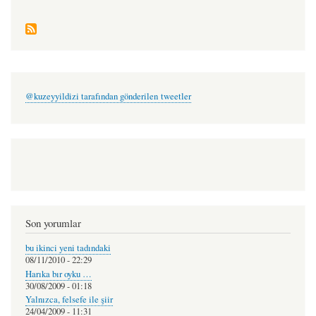
@kuzeyyildizi tarafından gönderilen tweetler
Son yorumlar
bu ikinci yeni tadındaki
08/11/2010 - 22:29
Harıka bır oyku …
30/08/2009 - 01:18
Yalnızca, felsefe ile şiir
24/04/2009 - 11:31