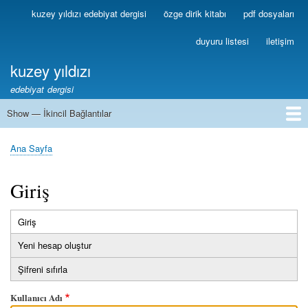
Ana
kuzey yıldızı edebiyat dergisi
özge dirik kitabı
pdf dosyaları
Birincil
içeriğe
Bağlantılar
atla
duyuru listesi
iletişim
kuzey yıldızı
edebiyat dergisi
Show — İkincil Bağlantılar
İkincil
Bağlantılar
1
2
3
4
5
6
7
8
9
10
11
12
13
Ana Sayfa
Sayfa
yolu
Giriş
Giriş
(etkin
Birincil
sekme)
Yeni hesap oluştur
sekmeler
Şifreni sıfırla
Kullanıcı Adı