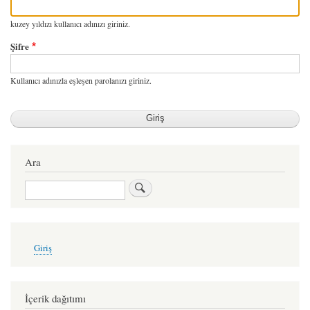
kuzey yıldızı kullanıcı adınızı giriniz.
Şifre
Kullanıcı adınızla eşleşen parolanızı giriniz.
Ara
Ara
User
Giriş
account
menu
İçerik dağıtımı