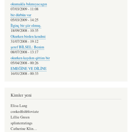
okumakla bıkmıyacagın
07/03/2009 - 11:08
bir dürbün var
05/03/2009 - 14:25
İlginç bir şiir olmuş.
18/09/2008 - 10:35
Okurken birden kendmi
31/07/2008 - 19:12
şeref BİLSEL: Benim
08/07/2008 - 13:17
okurken kaydım qittim bir
05/04/2008 - 00:26
EMEĞİNE VE DİLİNE
16/01/2008 - 00:33
Kimler yeni
Elisa Lang
cookedfishbloviate
Lillie Green
splinterratings
Catherine Klin…