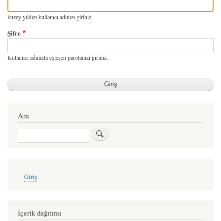
kuzey yıldızı kullanıcı adınızı giriniz.
Şifre
Kullanıcı adınızla eşleşen parolanızı giriniz.
Ara
Ara
User
Giriş
account
menu
İçerik dağıtımı