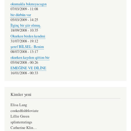
okumakla bıkmıyacagın
07/03/2009 - 11:08
bir dürbün var
05/03/2009 - 14:25
İlginç bir şiir olmuş.
18/09/2008 - 10:35
Okurken birden kendmi
31/07/2008 - 19:12
şeref BİLSEL: Benim
08/07/2008 - 13:17
okurken kaydım qittim bir
05/04/2008 - 00:26
EMEĞİNE VE DİLİNE
16/01/2008 - 00:33
Kimler yeni
Elisa Lang
cookedfishbloviate
Lillie Green
splinterratings
Catherine Klin…