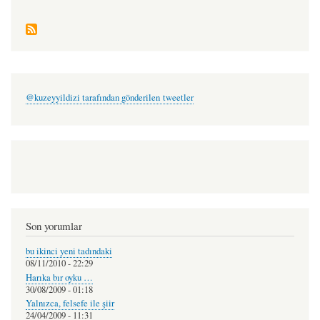
@kuzeyyildizi tarafından gönderilen tweetler
Son yorumlar
bu ikinci yeni tadındaki
08/11/2010 - 22:29
Harıka bır oyku …
30/08/2009 - 01:18
Yalnızca, felsefe ile şiir
24/04/2009 - 11:31