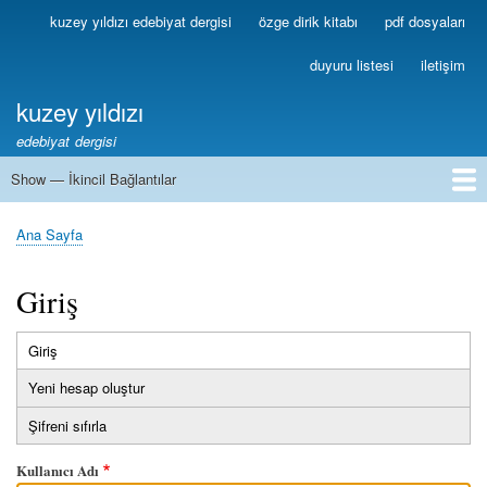
Ana
kuzey yıldızı edebiyat dergisi
özge dirik kitabı
pdf dosyaları
Birincil
içeriğe
Bağlantılar
atla
duyuru listesi
iletişim
kuzey yıldızı
edebiyat dergisi
Show — İkincil Bağlantılar
İkincil
Bağlantılar
1
2
3
4
5
6
7
8
9
10
11
12
13
Ana Sayfa
Sayfa
yolu
Giriş
Giriş
(etkin
Birincil
sekme)
Yeni hesap oluştur
sekmeler
Şifreni sıfırla
Kullanıcı Adı