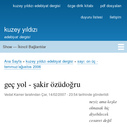
Ana
kuzey yıldızı edebiyat dergisi
özge dirik kitabı
pdf dosyaları
Birincil
içeriğe
Bağlantılar
atla
duyuru listesi
iletişim
kuzey yıldızı
edebiyat dergisi
Show — İkincil Bağlantılar
İkincil
Bağlantılar
1
2
3
4
5
6
7
8
9
10
11
12
13
Ana Sayfa
kuzey yıldızı edebiyat dergisi
sayı: on üç -
Sayfa
temmuz/ağustos 2006
yolu
geç yol - şakir özüdoğru
Vedat Kamer
tarafından
Çar, 14/02/2007 - 23:54
tarihinde gönderildi
neyiz ama keşke
olmasak hiç
diyebilecek
cesaret değil