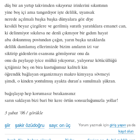
düş bir an yırtıp takvimden sıkıyoruz irinlerini sıkıntının
yine boş içi ama tangırdıyor işte delilik, uyansak
nerede açılmalı başka başka dünyalara göz diye
kesikli beyaz çizgilere ve gerilmiş suratlı yaratıklara emanet can,
ki delinmiyor sıkılırsa ne denli çıkmıyor bir gıdım hayat
aba dokunmuş postundan çağın, yarın başka uzaklarda
delilik damlamış ellerimizde bizim anıların izi var
siktirip gidenlerin esansına gömüyoruz onu da
onu da paylaşıp iyice mülkü yıkıyoruz, yalıyoruz kötücüllüğü
içtiğimiz beş on bira kustuğumuz kaliteli kin
öğrendik bağlayan organizmayı makro kimyaya sövmeyi
şimdi, o kinden yontulmuş ayakta duran’a sunulmalı şükran.
bağışlayıp hep korumasız bırakansınız
sarın saklayın bizi bari bir kere örtün sonsuzluğunuzla yollar!
3 şubat ’06 / görükle
şiir
şakir özüdoğru
sayı: on üç
Yorum yazmak için
giriş yapın
ya da
kayıt olun