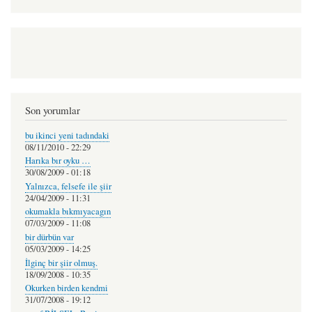
Son yorumlar
bu ikinci yeni tadındaki
08/11/2010 - 22:29
Harıka bır oyku …
30/08/2009 - 01:18
Yalnızca, felsefe ile şiir
24/04/2009 - 11:31
okumakla bıkmıyacagın
07/03/2009 - 11:08
bir dürbün var
05/03/2009 - 14:25
İlginç bir şiir olmuş.
18/09/2008 - 10:35
Okurken birden kendmi
31/07/2008 - 19:12