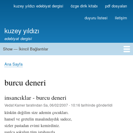
Ana
kuzey yıldızı edebiyat dergisi
özge dirik kitabı
pdf dosyaları
Birincil
içeriğe
Bağlantılar
atla
duyuru listesi
iletişim
kuzey yıldızı
edebiyat dergisi
Show — İkincil Bağlantılar
İkincil
Bağlantılar
1
2
3
4
5
6
7
8
9
10
11
12
13
Ana Sayfa
Sayfa
yolu
burcu deneri
insancıklar - burcu deneri
Vedat Kamer
tarafından
Sa, 06/02/2007 - 10:16
tarihinde gönderildi
küskün değilim size ademin çocukları.
hansel ve gretelin masalındaydık sadece,
sizler pastadan evimi kemirdiniz.
usulca sokulup tüm iştahınızla,