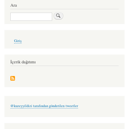
Ara
Ara
User
Giriş
account
menu
İçerik dağıtımı
@kuzeyyildizi tarafından gönderilen tweetler