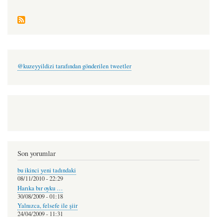
@kuzeyyildizi tarafından gönderilen tweetler
Son yorumlar
bu ikinci yeni tadındaki
08/11/2010 - 22:29
Harıka bır oyku …
30/08/2009 - 01:18
Yalnızca, felsefe ile şiir
24/04/2009 - 11:31