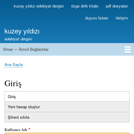
Ana
kuzey yıldızı edebiyat dergisi
özge dirik kitabı
pdf dosyaları
Birincil
içeriğe
Bağlantılar
atla
duyuru listesi
iletişim
kuzey yıldızı
edebiyat dergisi
Show — İkincil Bağlantılar
İkincil
Bağlantılar
1
2
3
4
5
6
7
8
9
10
11
12
13
Ana Sayfa
Sayfa
yolu
Giriş
Giriş
(etkin
Birincil
sekme)
Yeni hesap oluştur
sekmeler
Şifreni sıfırla
Kullanıcı Adı