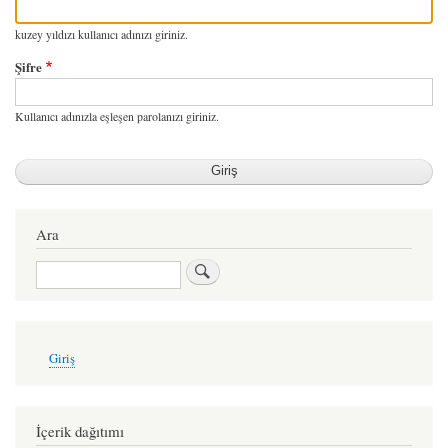
kuzey yıldızı kullanıcı adınızı giriniz.
Şifre
Kullanıcı adınızla eşleşen parolanızı giriniz.
Ara
Ara
User
Giriş
account
menu
İçerik dağıtımı