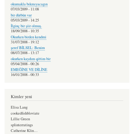
okumakla bıkmıyacagın
07/03/2009 - 11:08
bir dürbün var
05/03/2009 - 14:25
İlginç bir şiir olmuş.
18/09/2008 - 10:35
Okurken birden kendmi
31/07/2008 - 19:12
şeref BİLSEL: Benim
08/07/2008 - 13:17
okurken kaydım qittim bir
05/04/2008 - 00:26
EMEĞİNE VE DİLİNE
16/01/2008 - 00:33
Kimler yeni
Elisa Lang
cookedfishbloviate
Lillie Green
splinterratings
Catherine Klin…