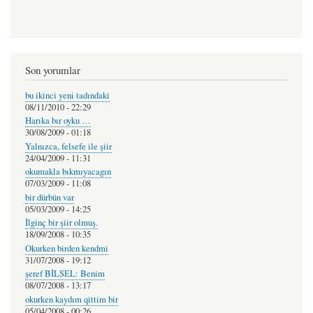
Son yorumlar
bu ikinci yeni tadındaki
08/11/2010 - 22:29
Harıka bır oyku …
30/08/2009 - 01:18
Yalnızca, felsefe ile şiir
24/04/2009 - 11:31
okumakla bıkmıyacagın
07/03/2009 - 11:08
bir dürbün var
05/03/2009 - 14:25
İlginç bir şiir olmuş.
18/09/2008 - 10:35
Okurken birden kendmi
31/07/2008 - 19:12
şeref BİLSEL: Benim
08/07/2008 - 13:17
okurken kaydım qittim bir
05/04/2008 - 00:26