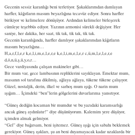
Gecenin sessiz karanlığı beni terletiyor. Şakaklarımdan damlayan
harfler, kâğıtların masum beyazlığına tecavüz ediyor. Sonra harfler
birikiyor ve kelimelere dönüşüyor. Ardından kelimeler birleşerek
cümleye teşebbüs ediyor. Yazının armonisi sürekli değişiyor. Her
saniye, her dakika, her saat, tik tak, tik tak, tik tak.
Gecenin karanlığında, harfler damlıyor şakaklarımdan kâğıtların
masum beyazlığına…
H,a,r,f,l,e,r k,e,l,i,m,e,l,e,r,e k,e,l,i,m,e,l,e,r c,ü,m,l,e,l,e,r,e
d,ö,n,ü,ş,ü,y,o,r…
Gece vardiyasında çalışan makineler gibi…
Bir mum var, gece lambasının repliklerini sayıklayan. Emektar mum,
masanın sol tarafına dikilmiş, ağlaya ağlaya, tükene tükene çalışıyor.
Güzel, nostaljik, derin, ilkel ve sarhoş mum ışığı. O narin mum
ışığım… İçimdeki “ben”lerin gölgelerini duvarlarıma yansıtıyor.
“Güneş dediğin kocaman bir mumdur ve bu yazıdaki karamsarlığı
ancak güneş aydınlatır!” diye düşünüyorum. Kalemim yere düşüyor,
içimden almak gelmiyor.
“Gel” diye bağırsam, beni işitemez. Güneş ışığı için sabahı beklemek
gerekiyor. Güneş ışıkları, şu an beni duyamayacak kadar uzaklarda bir