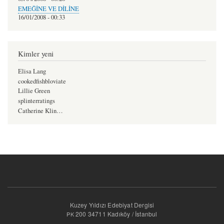
EMEĞİNE VE DİLİNE
16/01/2008 - 00:33
Kimler yeni
Elisa Lang
cookedfishbloviate
Lillie Green
splinterratings
Catherine Klin…
Kuzey Yıldızı Edebiyat Dergisi
200 34711 Kadıköy / İstanbul
PK