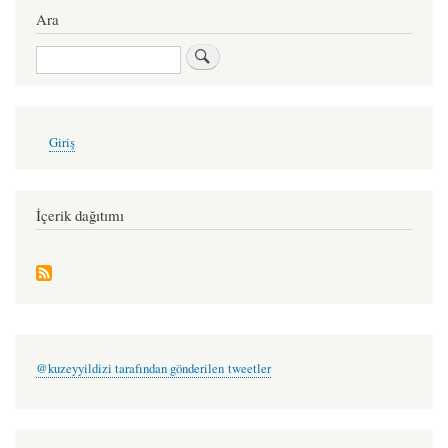
Ara
for
pusula
Ara
-
vedat
User
kamer
Giriş
account
&
menu
zafer
İçerik dağıtımı
yalçınpınar
@kuzeyyildizi tarafından gönderilen tweetler