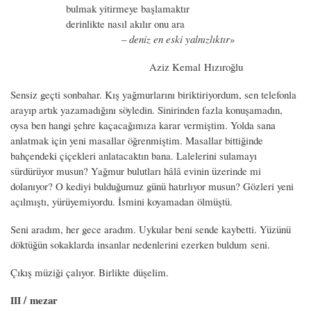
bulmak yitirmeye başlamaktır
derinlikte nasıl akılır onu ara
–
deniz en eski yalnızlıktır
»
Aziz Kemal Hızıroğlu
Sensiz geçti sonbahar. Kış yağmurlarını biriktiriyordum, sen telefonla
arayıp artık yazamadığını söyledin. Sinirinden fazla konuşamadın,
oysa ben hangi şehre kaçacağımıza karar vermiştim. Yolda sana
anlatmak için yeni masallar öğrenmiştim. Masallar bittiğinde
bahçendeki çiçekleri anlatacaktın bana. Lalelerini sulamayı
sürdürüyor musun? Yağmur bulutları hâlâ evinin üzerinde mi
dolanıyor? O kediyi bulduğumuz günü hatırlıyor musun? Gözleri yeni
açılmıştı, yürüyemiyordu. İsmini koyamadan ölmüştü.
Seni aradım, her gece aradım. Uykular beni sende kaybetti. Yüzünü
döktüğün sokaklarda insanlar nedenlerini ezerken buldum seni.
Çıkış müziği çalıyor. Birlikte düşelim.
/ mezar
III