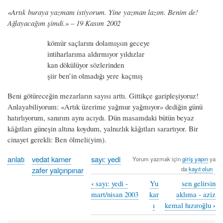
«Artık buraya yazmanı istiyorum. Yine yazman lazım. Benim de!
Ağlayacağım şimdi.» – 19 Kasım 2002
kömür saçlarını dolamışsın geceye
intiharlarıma aldırmıyor yıldızlar
kan dökülüyor sözlerinden
şiir ben’in olmadığı yere kaçmış
Beni götüreceğin mezarların sayısı arttı. Gittikçe garipleşiyoruz!
Anlayabiliyorum: «Artık üzerime yağmur yağmıyor» dediğin günü
hatırlıyorum, sanırım aynı acıydı. Dün masamdaki bütün beyaz
kâğıtları güneşin altına koydum, yalnızlık kâğıtları sarartıyor. Bir
cinayet gerekli: Ben ölmeli(yim).
anlatı
vedat kamer
sayı: yedi
Yorum yazmak için
giriş yapın
ya
zafer yalçınpınar
da
kayıt olun
‹
sayı: yedi -
Yu
sen gelirsin
Book
mart/nisan 2003
kar
aklıma - aziz
traversal
›
ı
kemal hızıroğlu
links