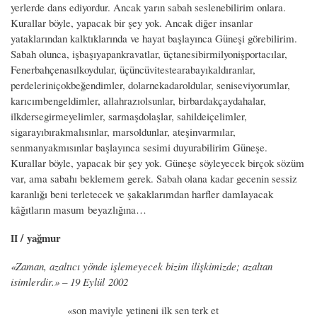
yerlerde dans ediyordur. Ancak yarın sabah seslenebilirim onlara.
Kurallar böyle, yapacak bir şey yok. Ancak diğer insanlar
yataklarından kalktıklarında ve hayat başlayınca Güneşi görebilirim.
Sabah olunca, işbaşıyapankravatlar, üçtanesibirmilyonişportacılar,
Fenerbahçenasılkoydular, üçüncüvitestearabayıkaldıranlar,
perdeleriniçokbeğendimler, dolarnekadaroldular, seniseviyorumlar,
karıcımbengeldimler, allahrazıolsunlar, birbardakçaydahalar,
ilkdersegirmeyelimler, sarmaşdolaşlar, sahildeiçelimler,
sigarayıbırakmalısınlar, marsoldunlar, ateşinvarmılar,
senmanyakmısınlar başlayınca sesimi duyurabilirim Güneşe.
Kurallar böyle, yapacak bir şey yok. Güneşe söyleyecek birçok sözüm
var, ama sabahı beklemem gerek. Sabah olana kadar gecenin sessiz
karanlığı beni terletecek ve şakaklarımdan harfler damlayacak
kâğıtların masum beyazlığına…
/ yağmur
II
«Zaman, azaltıcı yönde işlemeyecek bizim ilişkimizde; azaltan
isimlerdir.» – 19 Eylül 2002
«son maviyle yetineni ilk sen terk et