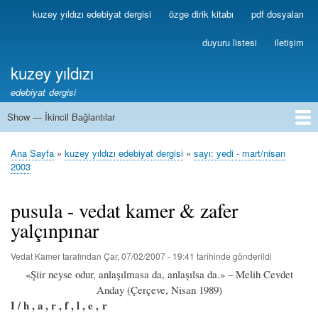
Ana
kuzey yıldızı edebiyat dergisi
özge dirik kitabı
pdf dosyaları
Birincil
içeriğe
Bağlantılar
atla
duyuru listesi
iletişim
kuzey yıldızı
edebiyat dergisi
Show — İkincil Bağlantılar
İkincil
Bağlantılar
1
2
3
4
5
6
7
8
9
10
11
12
13
Ana Sayfa
kuzey yıldızı edebiyat dergisi
sayı: yedi - mart/nisan
Sayfa
2003
yolu
pusula - vedat kamer & zafer
yalçınpınar
Vedat Kamer
tarafından
Çar, 07/02/2007 - 19:41
tarihinde gönderildi
«Şiir neyse odur, anlaşılmasa da, anlaşılsa da.» – Melih Cevdet
Anday (Çerçeve, Nisan 1989)
I / h , a , r , f , l , e , r