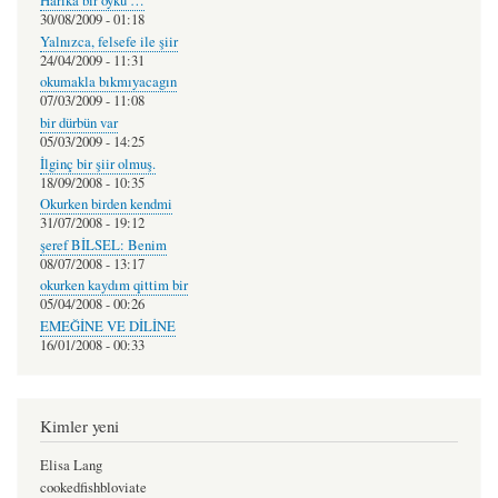
Harıka bır oyku …
30/08/2009 - 01:18
Yalnızca, felsefe ile şiir
24/04/2009 - 11:31
okumakla bıkmıyacagın
07/03/2009 - 11:08
bir dürbün var
05/03/2009 - 14:25
İlginç bir şiir olmuş.
18/09/2008 - 10:35
Okurken birden kendmi
31/07/2008 - 19:12
şeref BİLSEL: Benim
08/07/2008 - 13:17
okurken kaydım qittim bir
05/04/2008 - 00:26
EMEĞİNE VE DİLİNE
16/01/2008 - 00:33
Kimler yeni
Elisa Lang
cookedfishbloviate