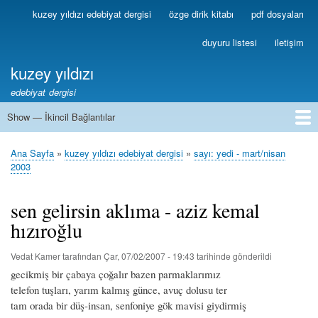
Ana
kuzey yıldızı edebiyat dergisi
özge dirik kitabı
pdf dosyaları
Birincil
içeriğe
Bağlantılar
atla
duyuru listesi
iletişim
kuzey yıldızı
edebiyat dergisi
Show — İkincil Bağlantılar
İkincil
Bağlantılar
1
2
3
4
5
6
7
8
9
10
11
12
13
Ana Sayfa
kuzey yıldızı edebiyat dergisi
sayı: yedi - mart/nisan
Sayfa
2003
yolu
sen gelirsin aklıma - aziz kemal
hızıroğlu
Vedat Kamer
tarafından
Çar, 07/02/2007 - 19:43
tarihinde gönderildi
gecikmiş bir çabaya çoğalır bazen parmaklarımız
telefon tuşları, yarım kalmış günce, avuç dolusu ter
tam orada bir düş-insan, senfoniye gök mavisi giydirmiş