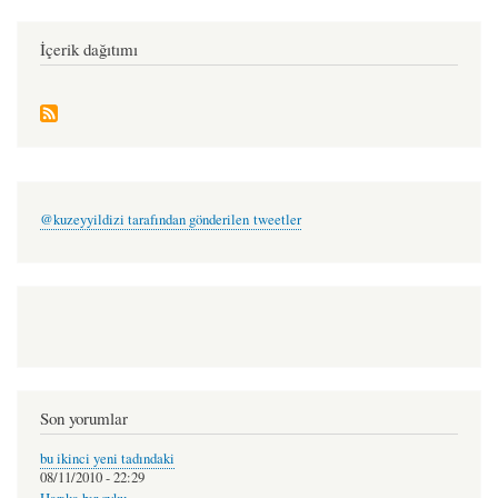
kemal
hızıroğlu
İçerik dağıtımı
@kuzeyyildizi tarafından gönderilen tweetler
Son yorumlar
bu ikinci yeni tadındaki
08/11/2010 - 22:29