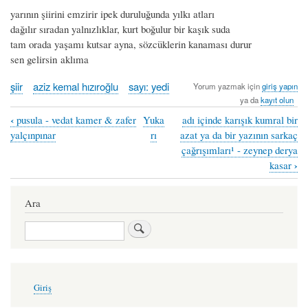
yarının şiirini emzirir ipek duruluğunda yılkı atları
dağılır sıradan yalnızlıklar, kurt boğulur bir kaşık suda
tam orada yaşamı kutsar ayna, sözcüklerin kanaması durur
sen gelirsin aklıma
şiir
aziz kemal hızıroğlu
sayı: yedi
Yorum yazmak için
giriş yapın
ya da
kayıt olun
‹
pusula - vedat kamer & zafer
Yuka
adı içinde karışık kumral bir
Book
yalçınpınar
rı
azat ya da bir yazının sarkaç
traversal
çağrışımları¹ - zeynep derya
›
kasar
links
for
Ara
sen
Ara
gelirsin
aklıma
-
User
aziz
Giriş
account
menu