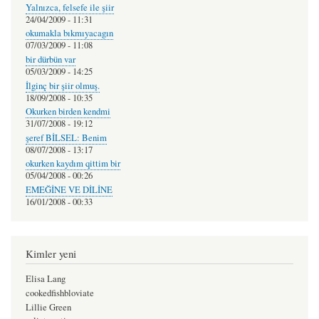
Yalnızca, felsefe ile şiir
24/04/2009 - 11:31
okumakla bıkmıyacagın
07/03/2009 - 11:08
bir dürbün var
05/03/2009 - 14:25
İlginç bir şiir olmuş.
18/09/2008 - 10:35
Okurken birden kendmi
31/07/2008 - 19:12
şeref BİLSEL: Benim
08/07/2008 - 13:17
okurken kaydım qittim bir
05/04/2008 - 00:26
EMEĞİNE VE DİLİNE
16/01/2008 - 00:33
Kimler yeni
Elisa Lang
cookedfishbloviate
Lillie Green