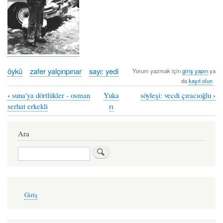
öykü
zafer yalçınpınar
sayı: yedi
Yorum yazmak için
giriş yapın
ya
da
kayıt olun
‹
›
suna'ya dörtlükler - osman
Yuka
söyleşi: vecdi çıracıoğlu
Book
serhat erkekli
rı
traversal
links
Ara
for
Ara
sığın(m)ak
-
zafer
User
Giriş
account
yalçınpınar
menu