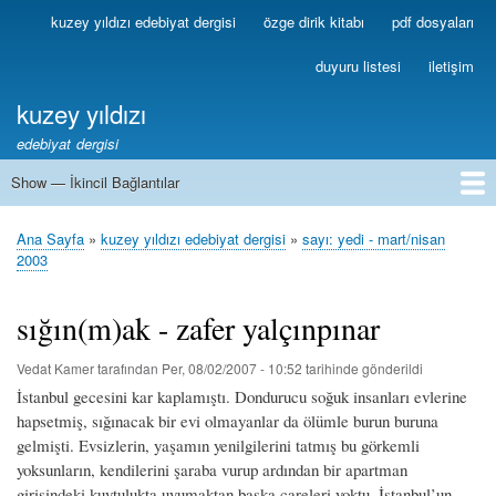
Ana
kuzey yıldızı edebiyat dergisi
özge dirik kitabı
pdf dosyaları
Birincil
içeriğe
Bağlantılar
atla
duyuru listesi
iletişim
kuzey yıldızı
edebiyat dergisi
Show — İkincil Bağlantılar
İkincil
Bağlantılar
1
2
3
4
5
6
7
8
9
10
11
12
13
Ana Sayfa
kuzey yıldızı edebiyat dergisi
sayı: yedi - mart/nisan
Sayfa
2003
yolu
sığın(m)ak - zafer yalçınpınar
Vedat Kamer
tarafından
Per, 08/02/2007 - 10:52
tarihinde gönderildi
İstanbul gecesini kar kaplamıştı. Dondurucu soğuk insanları evlerine
hapsetmiş, sığınacak bir evi olmayanlar da ölümle burun buruna
gelmişti. Evsizlerin, yaşamın yenilgilerini tatmış bu görkemli
yoksunların, kendilerini şaraba vurup ardından bir apartman
girişindeki kuytulukta uyumaktan başka çareleri yoktu. İstanbul’un