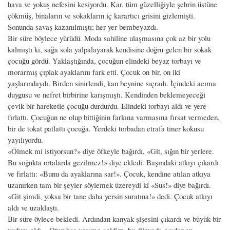
hava ve yokuş nefesini kesiyordu. Kar, tüm güzelliğiyle şehrin üstüne
çökmüş, binaların ve sokakların iç karartıcı grisini gizlemişti.
Sonunda savaş kazanılmıştı; her yer bembeyazdı.
Bir süre böylece yürüdü. Moda sahiline ulaşmasına çok az bir yolu
kalmıştı ki, sağa sola yalpalayarak kendisine doğru gelen bir sokak
çocuğu gördü. Yaklaştığında, çocuğun elindeki beyaz torbayı ve
morarmış çıplak ayaklarını fark etti. Çocuk on bir, on iki
yaşlarındaydı. Birden sinirlendi, kan beynine sıçradı. İçindeki acıma
duygusu ve nefret birbirine karışmıştı. Kendinden beklemeyeceği
çevik bir hareketle çocuğu durdurdu. Elindeki torbayı aldı ve yere
fırlattı. Çocuğun ne olup bittiğinin farkına varmasına fırsat vermeden,
bir de tokat patlattı çocuğa. Yerdeki torbadan etrafa tiner kokusu
yayılıyordu.
«Ölmek mi istiyorsun?» diye öfkeyle bağırdı, «Git, sığın bir yerlere.
Bu soğukta ortalarda gezilmez!» diye ekledi. Başındaki atkıyı çıkardı
ve fırlattı: «Bunu da ayaklarına sar!». Çocuk, kendine atılan atkıya
uzanırken tam bir şeyler söylemek üzereydi ki «Sus!» diye bağırdı.
«Git şimdi, yoksa bir tane daha yersin suratına!» dedi. Çocuk atkıyı
aldı ve uzaklaştı.
Bir süre öylece bekledi. Ardından kanyak şişesini çıkardı ve büyük bir
yudum aldı. «Otuz beş yaşıma geldim, bu dünyada acıdan ve