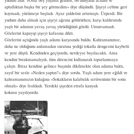
aptallıktan başka bir şey görmedim» diye düşündü. Şişeyi cebine geri
koymadı, yürümeye başladı. Ayaz şiddetini artırmıştı. Ürperdi. Bir
yudum daha almak için şişeyi ağzına götürürken, karşı kaldırımda
yaşlı bir adamın yavaş yavaş yürüdüğünü gördü. Umursamadı.
Gözlerini kapayıp şişeyi kafasına dikti.
Gözlerini açtığında yaşlı adamı karşısında buldu. Kahramanımız,
daha ne olduğunu anlamadan suratına yediği tokatla dengesini kaybetti
ve yere düştü. Kendinden geçiyordu, nerdeyse bayılacaktı. Ama
kendini bırakmamalıydı, tüm direncini kullanarak toparlanmaya
çalıştı. Biraz kendine gelince başında dikilmekte olan adama baktı,
zayıf bir sesle «Neden yaptın?» diye sordu. Yaşlı adam yere eğildi ve
kahramanımızın kulağına «Sokakların kalabalık serüveninin bir sonu
olmalı» diye fısıldadı. Yerdeki şişeden etrafa kanyak
kokusu yayılıyordu.