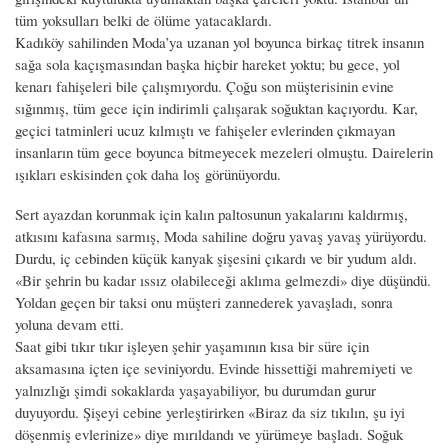
tüm yoksulları belki de ölüme yatacaklardı.
Kadıköy sahilinden Moda’ya uzanan yol boyunca birkaç titrek insanın
sağa sola kaçışmasından başka hiçbir hareket yoktu; bu gece, yol
kenarı fahişeleri bile çalışmıyordu. Çoğu son müşterisinin evine
sığınmış, tüm gece için indirimli çalışarak soğuktan kaçıyordu. Kar,
geçici tatminleri ucuz kılmıştı ve fahişeler evlerinden çıkmayan
insanların tüm gece boyunca bitmeyecek mezeleri olmuştu. Dairelerin
ışıkları eskisinden çok daha loş görünüyordu.
Sert ayazdan korunmak için kalın paltosunun yakalarını kaldırmış,
atkısını kafasına sarmış, Moda sahiline doğru yavaş yavaş yürüyordu.
Durdu, iç cebinden küçük kanyak şişesini çıkardı ve bir yudum aldı.
«Bir şehrin bu kadar ıssız olabileceği aklıma gelmezdi» diye düşündü.
Yoldan geçen bir taksi onu müşteri zannederek yavaşladı, sonra
yoluna devam etti.
Saat gibi tıkır tıkır işleyen şehir yaşamının kısa bir süre için
aksamasına içten içe seviniyordu. Evinde hissettiği mahremiyeti ve
yalnızlığı şimdi sokaklarda yaşayabiliyor, bu durumdan gurur
duyuyordu. Şişeyi cebine yerleştirirken «Biraz da siz tıkılın, şu iyi
döşenmiş evlerinize» diye mırıldandı ve yürümeye başladı. Soğuk