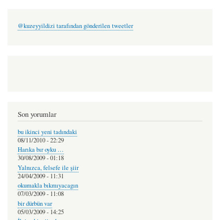
@kuzeyyildizi tarafından gönderilen tweetler
Son yorumlar
bu ikinci yeni tadındaki
08/11/2010 - 22:29
Harıka bır oyku …
30/08/2009 - 01:18
Yalnızca, felsefe ile şiir
24/04/2009 - 11:31
okumakla bıkmıyacagın
07/03/2009 - 11:08
bir dürbün var
05/03/2009 - 14:25