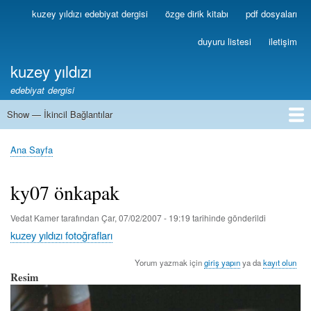
Ana
kuzey yıldızı edebiyat dergisi
özge dirik kitabı
pdf dosyaları
Birincil
içeriğe
Bağlantılar
atla
duyuru listesi
iletişim
kuzey yıldızı
edebiyat dergisi
Show — İkincil Bağlantılar
İkincil
Bağlantılar
1
2
3
4
5
6
7
8
9
10
11
12
13
Ana Sayfa
Sayfa
yolu
ky07 önkapak
Vedat Kamer
tarafından
Çar, 07/02/2007 - 19:19
tarihinde gönderildi
kuzey yıldızı fotoğrafları
Yorum yazmak için
giriş yapın
ya da
kayıt olun
Resim