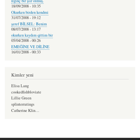
İlginç bir şiir olmuş.
18/09/2008 - 10:35
Okurken birden kendmi
31/07/2008 - 19:12
şeref BİLSEL: Benim
08/07/2008 - 13:17
okurken kaydım qittim bir
05/04/2008 - 00:26
EMEĞİNE VE DİLİNE
16/01/2008 - 00:33
Kimler yeni
Elisa Lang
cookedfishbloviate
Lillie Green
splinterratings
Catherine Klin…