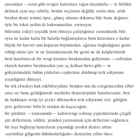
arasından —sizin gibi sevgisi hatıralara sığan insanlarla— ve birlikte
delmek aynı taşı sabırla, benim seçimim değildi, emin olun. artık
bırakın deniz tenimi öpse, güneş alnıma dokunsa bile bana değmez.
öyle bir tokat yedim ki lodosunuzdan, sormayın.
bilirsiniz eskiyi yaşadık yeni olmaya çalıştığımız zamanlarda bile.
oysa ne kadar kalın bir halatla bağlamışlarsa beni hatıralara o kadar
büyük bir kuvvet onu koparan boynumdan. ağzıma bağladığınız gemi
söküp attım işte ve ne limanlarınızda bir gemi ne de kalplerinizde
beni hatırlatacak bir sevgi kırıntısı bırakmadan gidiyorum —sofradan
ekmek kırıntısı bırakmadan yarı aç kalkan birisi gibi— ve
gökyüzümdeki bütün yıldızları ceplerime doldurup terk ediyorum
yaşadığınız dünyayı.
bir tek elvedayı hak edebilseydiniz benden onu da esirgemezdim elbet
ama siz bana geldiğinizde merhaba dememiştiniz hatırlarsanız. ben
de hakkınızı verip iyi şeyler dilemeden terk ediyorum sizi. gittiğim
yere gelirseniz bilin ki oradan da kaçacağım.
bir şiirdiniz —zamanında— kahverengi solmuş yapraklarında çizgili
şiir defterimin, sildim. yeniden yazmamak için defterimi sağlamca
bir taşa bağlayıp hatıraların yaşandığı yerden denize attım.
«ayrılıklar gölgenin hükümdarlığıdır» demiştim yıllar önce: