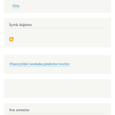
-
User
Giriş
account
özgür
menu
macit
İçerik dağıtımı
@kuzeyyildizi tarafından gönderilen tweetler
Son yorumlar