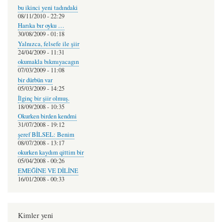
bu ikinci yeni tadındaki
08/11/2010 - 22:29
Harıka bır oyku …
30/08/2009 - 01:18
Yalnızca, felsefe ile şiir
24/04/2009 - 11:31
okumakla bıkmıyacagın
07/03/2009 - 11:08
bir dürbün var
05/03/2009 - 14:25
İlginç bir şiir olmuş.
18/09/2008 - 10:35
Okurken birden kendmi
31/07/2008 - 19:12
şeref BİLSEL: Benim
08/07/2008 - 13:17
okurken kaydım qittim bir
05/04/2008 - 00:26
EMEĞİNE VE DİLİNE
16/01/2008 - 00:33
Kimler yeni