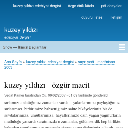
Ana
kuzey yıldızı edebiyat dergisi
özge dirik kitabı
pdf dosyaları
Birincil
içeriğe
Bağlantılar
atla
duyuru listesi
iletişim
kuzey yıldızı
edebiyat dergisi
Show — İkincil Bağlantılar
İkincil
Bağlantılar
1
2
3
4
5
6
7
8
9
10
11
12
13
Ana Sayfa
kuzey yıldızı edebiyat dergisi
sayı: yedi - mart/nisan
Sayfa
2003
yolu
kuzey yıldızı - özgür macit
Vedat Kamer
tarafından
Cu, 09/02/2007 - 01:09
tarihinde gönderildi
sırlamızı anlattığımız zamanlar vardı —yalanlarımızı paylaştığımız
sırlarımızı. birbirimize bahsettiğimiz sahte hikâyelerimiz bir de,
sevdalarımıza, umutlarımıza, hayallerimize dair. yağan yağmurların
mutluluğu yansırdı suratımızda o zamanlar, gülümserdik hep birlikte:
bakırdan suratlarımızın ortasında sigara sarısı dişlerimiz çıkardı. gece