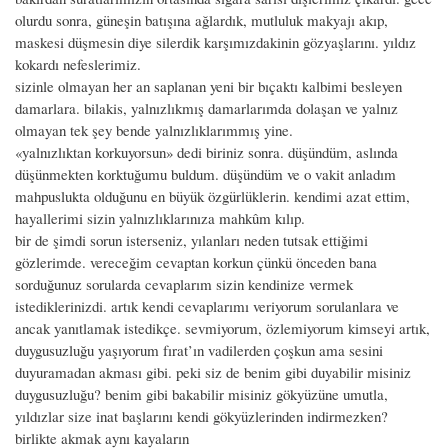
olurdu sonra, güneşin batışına ağlardık, mutluluk makyajı akıp,
maskesi düşmesin diye silerdik karşımızdakinin gözyaşlarını. yıldız
kokardı nefeslerimiz.
sizinle olmayan her an saplanan yeni bir bıçaktı kalbimi besleyen
damarlara. bilakis, yalnızlıkmış damarlarımda dolaşan ve yalnız
olmayan tek şey bende yalnızlıklarımmış yine.
«yalnızlıktan korkuyorsun» dedi biriniz sonra. düşündüm, aslında
düşünmekten korktuğumu buldum. düşündüm ve o vakit anladım
mahpuslukta olduğunu en büyük özgürlüklerin. kendimi azat ettim,
hayallerimi sizin yalnızlıklarınıza mahkûm kılıp.
bir de şimdi sorun isterseniz, yılanları neden tutsak ettiğimi
gözlerimde. vereceğim cevaptan korkun çünkü önceden bana
sorduğunuz sorularda cevaplarım sizin kendinize vermek
istediklerinizdi. artık kendi cevaplarımı veriyorum sorulanlara ve
ancak yanıtlamak istedikçe. sevmiyorum, özlemiyorum kimseyi artık,
duygusuzluğu yaşıyorum fırat’ın vadilerden çoşkun ama sesini
duyuramadan akması gibi. peki siz de benim gibi duyabilir misiniz
duygusuzluğu? benim gibi bakabilir misiniz gökyüzüne umutla,
yıldızlar size inat başlarını kendi gökyüzlerinden indirmezken?
birlikte akmak aynı kayaların