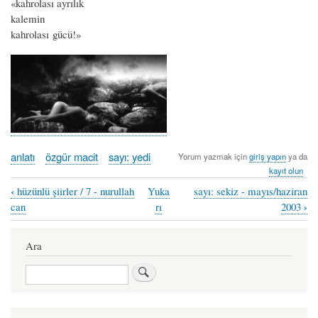
«kahrolası ayrılık
kalemin
kahrolası gücü!»
anlatı
özgür macit
sayı: yedi
Yorum yazmak için
giriş yapın
ya da
kayıt olun
‹
hüzünlü şiirler / 7 - nurullah
Yuka
sayı: sekiz - mayıs/haziran
Book
›
can
rı
2003
traversal
links
Ara
for
Ara
kuzey
yıldızı