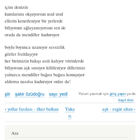
içim denizin
kumlarımı okşuyorsun usul usul
ellerin kenetleniyor bir yerlerde
biliyorum ağlayamıyorsun sen de
orada da mendiller kuduruyor
boylu boyunca uzanıyor sessizlik
gözler fısıldaşıyor
her birimizin bakışı asılı kalıyor vitrinlerde
biliyorsun aşk susuyor kilitleniyor dillerimiz
yalnızca mendiller bağıra bağıra konuşuyor
aldırma nasılsa kuduruyor onlar da!
şiir
şakir özüdoğru
sayı: yedi
Yorum yazmak için
giriş yapın
ya da
kayıt olun
‹
›
yollar fasılası - ilker balkan
Yuka
aşk - ergür altan
Book
rı
traversal
links
Ara