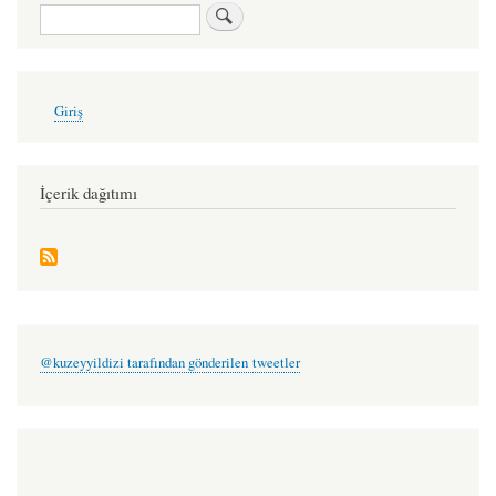
for
Ara
mendiller
kuduruyor
-
User
Giriş
account
şakir
menu
özüdoğru
İçerik dağıtımı
@kuzeyyildizi tarafından gönderilen tweetler