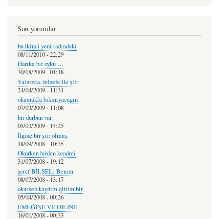
Son yorumlar
bu ikinci yeni tadındaki
08/11/2010 - 22:29
Harıka bır oyku …
30/08/2009 - 01:18
Yalnızca, felsefe ile şiir
24/04/2009 - 11:31
okumakla bıkmıyacagın
07/03/2009 - 11:08
bir dürbün var
05/03/2009 - 14:25
İlginç bir şiir olmuş.
18/09/2008 - 10:35
Okurken birden kendmi
31/07/2008 - 19:12
şeref BİLSEL: Benim
08/07/2008 - 13:17
okurken kaydım qittim bir
05/04/2008 - 00:26
EMEĞİNE VE DİLİNE
16/01/2008 - 00:33