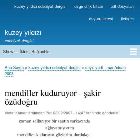
Ana
kuzey yıldızı edebiyat dergisi
özge dirik kitabı
pdf dosyaları
Birincil
içeriğe
Bağlantılar
atla
duyuru listesi
iletişim
kuzey yıldızı
edebiyat dergisi
Show — İkincil Bağlantılar
İkincil
Bağlantılar
1
2
3
4
5
6
7
8
9
10
11
12
13
Ana Sayfa
kuzey yıldızı edebiyat dergisi
sayı: yedi - mart/nisan
Sayfa
2003
yolu
mendiller kuduruyor - şakir
özüdoğru
Vedat Kamer
tarafından
Per, 08/02/2007 - 14:47
tarihinde gönderildi
zaman sallanıyor bir saatin sarkacında
ağlayamıyorum
mendiller kuduruyor gözlerim durdukça