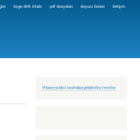
gisi
özge dirik kitabı
pdf dosyaları
duyuru listesi
iletişim
@kuzeyyildizi tarafından gönderilen tweetler