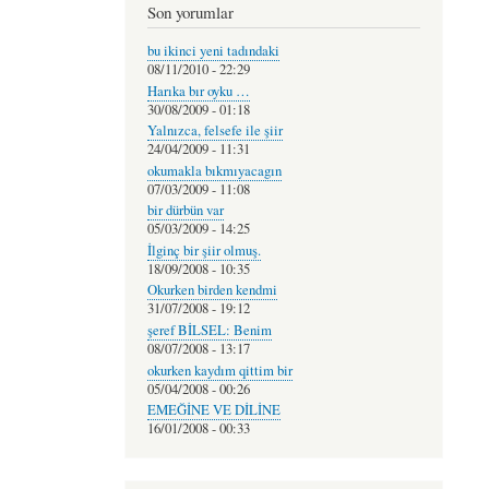
Son yorumlar
bu ikinci yeni tadındaki
08/11/2010 - 22:29
Harıka bır oyku …
30/08/2009 - 01:18
Yalnızca, felsefe ile şiir
24/04/2009 - 11:31
okumakla bıkmıyacagın
07/03/2009 - 11:08
bir dürbün var
05/03/2009 - 14:25
İlginç bir şiir olmuş.
18/09/2008 - 10:35
Okurken birden kendmi
31/07/2008 - 19:12
şeref BİLSEL: Benim
08/07/2008 - 13:17
okurken kaydım qittim bir
05/04/2008 - 00:26
EMEĞİNE VE DİLİNE
16/01/2008 - 00:33