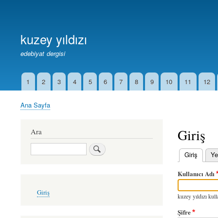
Birincil
Bağlantılar
kuzey yıldızı
edebiyat dergisi
1
2
3
4
5
6
7
8
9
10
11
12
İkincil
Bağlantılar
Ana Sayfa
Sayfa
yolu
Giriş
Ara
Ara
Giriş
(etkin
Ye
Birincil
Kullanıcı Adı
sekmeler
User
Giriş
account
kuzey yıldızı kulla
menu
Şifre