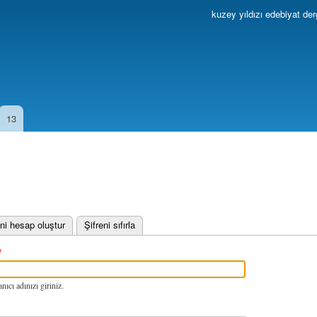
Ana
kuzey yıldızı edebiyat der
içeriğe
atla
13
 sekme)
ni hesap oluştur
Şifreni sıfırla
nıcı adınızı giriniz.