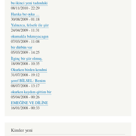
bu ikinci yeni tadındaki
08/11/2010 - 22:29
Harıka bır oyku …
30/08/2009 - 01:18
Yalnızca, felsefe ile şiir
24/04/2009 - 11:31
okumakla bıkmıyacagın
07/03/2009 - 11:08
bir dürbün var
05/03/2009 - 14:25
İlginç bir şiir olmuş.
18/09/2008 - 10:35
Okurken birden kendmi
31/07/2008 - 19:12
şeref BİLSEL: Benim
08/07/2008 - 13:17
okurken kaydım qittim bir
05/04/2008 - 00:26
EMEĞİNE VE DİLİNE
16/01/2008 - 00:33
Kimler yeni