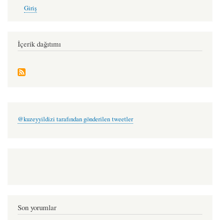
User
Giriş
account
menu
İçerik dağıtımı
@kuzeyyildizi tarafından gönderilen tweetler
Son yorumlar