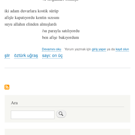
iki adam duvarlara kostik sürüp
afişle kapatıyordu kentin sızısını
suyu allahın elinden almışlardı
/su parayla satılıyordu
ben afişe bakıyordum
söz
Devamını oku
Yorum yazmak için
giriş yapın
ya da
kayıt olun
cinayet
şiir
öztürk uğraş
sayı: on üç
gibi
çekiciydi
-
öztürk
uğraş
hakkında
Ara
Ara