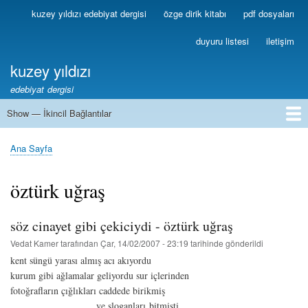
Ana
kuzey yıldızı edebiyat dergisi
özge dirik kitabı
pdf dosyaları
Birincil
içeriğe
Bağlantılar
atla
duyuru listesi
iletişim
kuzey yıldızı
edebiyat dergisi
Show — İkincil Bağlantılar
İkincil
Bağlantılar
1
2
3
4
5
6
7
8
9
10
11
12
13
Ana Sayfa
Sayfa
yolu
öztürk uğraş
söz cinayet gibi çekiciydi - öztürk uğraş
Vedat Kamer
tarafından
Çar, 14/02/2007 - 23:19
tarihinde gönderildi
kent süngü yarası almış acı akıyordu
kurum gibi ağlamalar geliyordu sur içlerinden
fotoğrafların çığlıkları caddede birikmiş
ve sloganları bitmişti