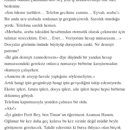
bedenine.
«Son ödeme tarihleri… Telefon gecikme zammı… Eyvah, araba!»
Bir anda ucu arabada sonlanan ip gerginleşiverdi. Sarsıldı oturduğu
yerde. Telefona sarıldı hemen.
«Merhaba, araba taksidini hesabımdan otomatik olarak çekmeniz için
talimat verecektim. Evet… Evet… Veriyorum hesap numarasını…»
Dosyalar gözünün önünde büyüyüp duruyordu sanki. Ne demişti
patronu?
«İki gün demişti zannedersem» diye düşündü bir yandan hesap
numarasındaki gereksiz onlarca numarayı birbirine karıştırmadan
okumaya çalışırken.
«Annemi de arayıp havale yaptığımı söylemeliyim.»
Artık hangi ipin gerginleşip hangi ipin gevşediğini takip edemiyordu.
Ekstre ipleri, fatura ipleri, dosya ipleri, aile ipleri hepsi hepsi birbirine
dolanmış gibiydi.
Telefonu kapatmasıyla yeniden çalması bir oldu.
«Alo!»
«İyi günler Ferit Bey, ben Timur’un öğretmeni Asuman Hanım.
Oğlunuz bir kez daha geç kalırsa bu kez sizinle değil müdür beyle
görüşmem gerekecek. Takdir edersiniz ki bursa ihtiyacı olan birçok