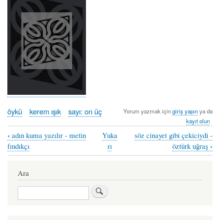
öykü
kerem ışık
sayı: on üç
Yorum yazmak için
giriş yapın
ya da
kayıt olun
‹
adın kuma yazılır - metin
Yuka
söz cinayet gibi çekiciydi -
Book
›
fındıkçı
rı
öztürk uğraş
traversal
links
Ara
for
Ara
ipler
-