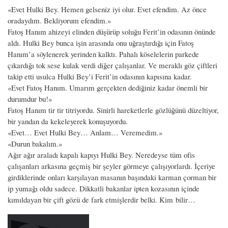
«Evet Hulki Bey. Hemen gelseniz iyi olur. Evet efendim. Az önce
oradaydım. Bekliyorum efendim.»
Fatoş Hanım ahizeyi elinden düşürüp soluğu Ferit’in odasının önünde
aldı. Hulki Bey bunca işin arasında onu uğraştırdığı için Fatoş
Hanım’a söylenerek yerinden kalktı. Pahalı köselelerin parkede
çıkardığı tok sese kulak verdi diğer çalışanlar. Ve meraklı göz çiftleri
takip etti usulca Hulki Bey’i Ferit’in odasının kapısına kadar.
«Evet Fatoş Hanım. Umarım gerçekten dediğiniz kadar önemli bir
durumdur bu!»
Fatoş Hanım tir tir titriyordu. Sinirli hareketlerle gözlüğünü düzeltiyor,
bir yandan da kekeleyerek konuşuyordu.
«Evet… Evet Hulki Bey… Anlam… Veremedim.»
«Durun bakalım.»
Ağır ağır araladı kapalı kapıyı Hulki Bey. Neredeyse tüm ofis
çalışanları arkasına geçmiş bir şeyler görmeye çalışıyorlardı. İçeriye
girdiklerinde onları karşılayan masanın başındaki karman çorman bir
ip yumağı oldu sadece. Dikkatli bakanlar ipten kozasının içinde
kımıldayan bir çift gözü de fark etmişlerdir belki. Kim bilir…