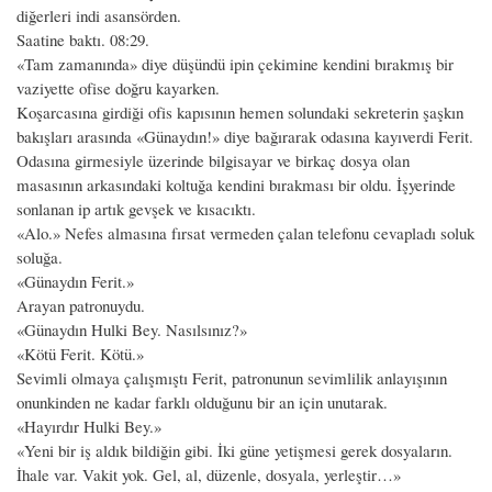
diğerleri indi asansörden.
Saatine baktı. 08:29.
«Tam zamanında» diye düşündü ipin çekimine kendini bırakmış bir
vaziyette ofise doğru kayarken.
Koşarcasına girdiği ofis kapısının hemen solundaki sekreterin şaşkın
bakışları arasında «Günaydın!» diye bağırarak odasına kayıverdi Ferit.
Odasına girmesiyle üzerinde bilgisayar ve birkaç dosya olan
masasının arkasındaki koltuğa kendini bırakması bir oldu. İşyerinde
sonlanan ip artık gevşek ve kısacıktı.
«Alo.» Nefes almasına fırsat vermeden çalan telefonu cevapladı soluk
soluğa.
«Günaydın Ferit.»
Arayan patronuydu.
«Günaydın Hulki Bey. Nasılsınız?»
«Kötü Ferit. Kötü.»
Sevimli olmaya çalışmıştı Ferit, patronunun sevimlilik anlayışının
onunkinden ne kadar farklı olduğunu bir an için unutarak.
«Hayırdır Hulki Bey.»
«Yeni bir iş aldık bildiğin gibi. İki güne yetişmesi gerek dosyaların.
İhale var. Vakit yok. Gel, al, düzenle, dosyala, yerleştir…»