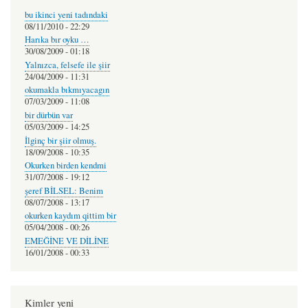
bu ikinci yeni tadındaki
08/11/2010 - 22:29
Harıka bır oyku …
30/08/2009 - 01:18
Yalnızca, felsefe ile şiir
24/04/2009 - 11:31
okumakla bıkmıyacagın
07/03/2009 - 11:08
bir dürbün var
05/03/2009 - 14:25
İlginç bir şiir olmuş.
18/09/2008 - 10:35
Okurken birden kendmi
31/07/2008 - 19:12
şeref BİLSEL: Benim
08/07/2008 - 13:17
okurken kaydım qittim bir
05/04/2008 - 00:26
EMEĞİNE VE DİLİNE
16/01/2008 - 00:33
Kimler yeni