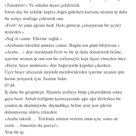
«Timurrrrr!» Ve odadan dışarı çekiliverdi.
İstem dışı bir şekilde kapıya doğru giderken karısına uzanan ip daha
bir sertçe mutfağa çekiverdi onu.
«Ferit! At şunu ağzına hadi. Hala gitmeye çalışıyorsun bir şeyler
yemeden.»
«Sağ ol canım. Ellerine sağlık.»
«Arabanın taksidini unutma canım. Bugün son günü biliyorsun.»
«Araba…» diye mırıldandı Ferit ve bir ip daha dolanıverdi beline,
işyerine uzanan ip onu son bir zorlamayla kapı dışarı etmeden önce.
«Hayır, hayır unutmam» diye bağırıyordu kapıdan çıkarken.
Üçer beşer atlayarak iniyordu merdivenlerden işyerine uzanan ipin
hızına yetişmek için. Saatine baktı.
07:48.
İp daha bir gerginleşti. Hışımla arabaya binip çalıştırdıktan sonra
gaza bastı. Sabah trafiğinin karmaşasında ağır ağır ilerlerken bir
yandan da düşünüyordu, düşündükçe beline yeni yeni iplerin
dolanmasına aldırış etmeden:
«Araba taksidi … Telefonla talimat veririm onun için, sonra ne
vardı… Annemin diş parası!»
Yeni bir ip.