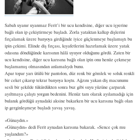
Sabah uyanır uyanmaz Ferit’i bir ucu kendisine, diğer ucu işyerine
bağlı olan ip çekiştirmeye başladı. Zorla yataktan kalkıp dişlerini
fırçalamak üzere banyoya girdiğinde iyice güçlenmeye başlamıştı bu
ipin çekimi. Elinde diş fırçası, kıyafetlerini hazırlamak üzere yatak
odasına döndüğünde karısının hâlâ uyuyor olduğunu gördü. Zaten bir
ucu kendisine, diğer ucu karısına bağlı olan ipin onu henüz çekmeye
başlamamış olmasından anlamalıydı bunu.
Apar topar yarı ütülü bir pantolon, düz renk bir gömlek ve soluk renkli
bir ceket çıkarıp tekrar banyoya koştu. Ağzını yakan diş macununu
sesli bir şekilde tükürdükten sonra buz gibi suyu yüzüne çarparak
ayıltmaya çalıştı yorgun bedenini. Henüz tam olarak ayılamadığı için
bulanık gördüğü aynadaki aksine bakarken bir ucu karısına bağlı olan
ip gerginleşmeye başladı yavaş yavaş.
«Günaydın.»
«Günaydın» dedi Ferit aynadan karısına bakarak. «Sence çok mu
yaşlandım?»