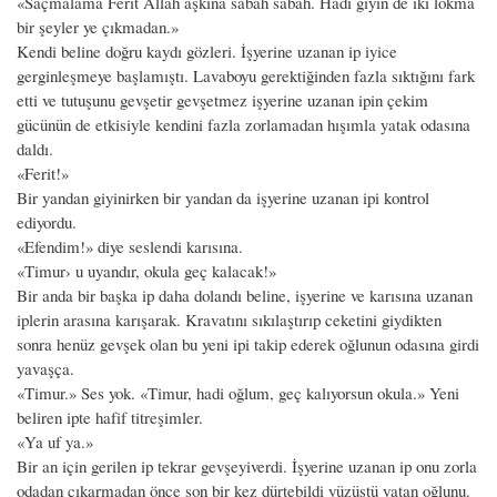
«Saçmalama Ferit Allah aşkına sabah sabah. Hadi giyin de iki lokma
bir şeyler ye çıkmadan.»
Kendi beline doğru kaydı gözleri. İşyerine uzanan ip iyice
gerginleşmeye başlamıştı. Lavaboyu gerektiğinden fazla sıktığını fark
etti ve tutuşunu gevşetir gevşetmez işyerine uzanan ipin çekim
gücünün de etkisiyle kendini fazla zorlamadan hışımla yatak odasına
daldı.
«Ferit!»
Bir yandan giyinirken bir yandan da işyerine uzanan ipi kontrol
ediyordu.
«Efendim!» diye seslendi karısına.
«Timur› u uyandır, okula geç kalacak!»
Bir anda bir başka ip daha dolandı beline, işyerine ve karısına uzanan
iplerin arasına karışarak. Kravatını sıkılaştırıp ceketini giydikten
sonra henüz gevşek olan bu yeni ipi takip ederek oğlunun odasına girdi
yavaşça.
«Timur.» Ses yok. «Timur, hadi oğlum, geç kalıyorsun okula.» Yeni
beliren ipte hafif titreşimler.
«Ya uf ya.»
Bir an için gerilen ip tekrar gevşeyiverdi. İşyerine uzanan ip onu zorla
odadan çıkarmadan önce son bir kez dürtebildi yüzüstü yatan oğlunu.