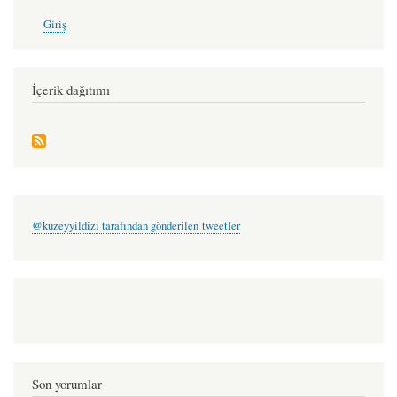
kerem
User
Giriş
account
ışık
menu
İçerik dağıtımı
@kuzeyyildizi tarafından gönderilen tweetler
Son yorumlar