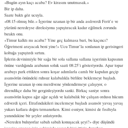
«Bugün ayın kaçı acaba? Ev kirasını unutmasak.»
Bir ip daha.
Saate baktı göz ucuyla.
«08:15 olmuş bile.» İşyerine uzanan ip bir anda asılıverdi Ferit’e ve
yüzünü neredeyse direksiyona yapıştıracak kadar eğilmek zorunda
bıraktı onu.
«Timur kalktı mı acaba? Yine geç kalmasa bari, bu kaçıncı?
Öğretmeni arayacak beni yine!» Ucu Timur’la sonlanan ip gerisingeri
koltuğa yapıştırdı sırtını.
İplerin devinimiyle bir sağa bir sola sallana sallana işyerinin kapısının
önüne vardığında arabanın soluk saati 08:25’i gösteriyordu. Apar topar
arabayı park ettikten sonra koşar adımlarla camlı bir kapıdan geçip
asansörün önündeki ruhsuz kalabalıkla birlikte beklemeye başladı.
İşyerine uzanan ip onu merdivene yönlendirmeye çalışıyor, o
direndikçe daha bir gerginleşiyordu sanki. Birkaç saniye sonra
asansörün kapısı ağır ağır açıldı ve kalabalık bir çalışan ordusu hücum
ediverdi içeri. Etrafındakileri incelemeye başladı asansör yavaş yavaş
yukarı katlara doğru tırmanırken. Kimi esniyor, kimisi de fısıltıyla
yanındakine bir şeyler anlatıyordu.
«Nereden buluyorlar sabah sabah konuşacak şeyi?» diye düşündü
işyerine uzanan ipin çekimiyle yanındakini ittirip dururken.