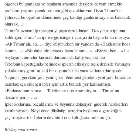
öğrenci bulunmakta ve bunların arasında derslere devam etmekte
problem yaşamayacak pırlanta gibi çocuklar var. Oysa Timur’un
yalnızca bu öğretim döneminde geç kaldığı günlerin sayısına bakacak
olursak…»
Timur’a uzanan ip masaya yapıştırıverdi başını. Dosyaların ipi onu
kaldırıyor, Timur’un ipi ise gerisingeri vuruyordu başını tahta masaya.
«Ah Timur ah, ah…» diye düşünürken bir yandan da «Haklısınız hoca
hanım…», «Bir daha olmayacak hoca hanım…», «Bizzat ben…» ile
başlayan cümleler kurmak durumunda kalıyordu ara ara.
Telefonu kapattığında belindeki iplerin etkisiyle açık denizde fırtınaya
yakalanmış gemi misali bir o yana bir bu yana sallanıp duruyordu.
Yapması gereken yeni yeni işleri, ödemesi gereken yeni yeni faturaları
hatırladıkça eklenen ipler için artık belinde yer kalmamıştı.
«Badanacının parası… Telefon arızayı aramalıyım… Timur’un
dersane parası…»
İpler kollarına, bacaklarına ve boynuna dolaşıyor, giderek hareketleri
kısıtlanıyordu. Neyi önce düşünüp, nereden başlaması gerektiğini
şaşırmıştı artık. İplerin devinimi onu koltuğuna mıhlamıştı.
Birkaç saat sonra…