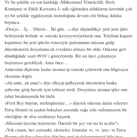
Ve bu şekilde en son katıldığı ‹Mükemmel Yöneticilik: Hızlı
Konuşma ve Etkili Kavrama I› adlı eğitimden aldıklarını üzerinde çok
iyi bir şekilde uygulayarak monoloğuna devam etti birkaç dakika
boyunca.
«Dosya… İş… Düzen… İki gün…» diye düşündükçe yeni yeni ipler
beliriyordu belinde ve sımsıkı kavrayıveriyorlardı onu. Telefonu kapatır
kapatmaz bu yeni iplerin ivmesiyle patronunun odasına gidip
düzenlenerek dosyalanacak evrakları alması bir oldu. Odasına geri
döndüğünde saati 09:01’i gösteriyordu. Bir an önce çalışmaya
başlaması gerekliydi. Ama önce…
Annesinin dişlerine kadar uzanan ip sımsıkı çekiverdi onu bilgisayar
ekranına doğru.
«Ah anne, ah anne!» diye oflayıp puflayarak internetten banka
şubesine girip havale için talimat verdi. Dosyalara uzanan ipler onu
rahat bırakmıyordu bir türlü.
«Ferit Bey buyrun, mektuplarınız…» diyerek odasına dalan sekreter
Fatoş Hanım’ın şaşkın bakışları arasında sağa sola sallanmasını bir
süreliğine de olsa azaltmayı başardı.
«Masanın üzerine koyuverin. Önemli bir şey var mı ki acaba?»
«Yok canım, her zamanki, ekstreler, faturalar vs. vs. işte» ve Fatoş
Hanım odadan çıkmadan dört beş yeni ip dolanıvermişti bile ince