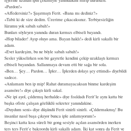
«Pardon!»
«Affedersiniz?» Şaşırmıştı Ferit. «Bana mı dediniz?»
«Tabii ki de size dedim. Üzerime çıkacaksınız. Terbiyesizliğin
lüzumu yok sabah sabah!»
Bunları söyleyen yanında duran kırmızı elbiseli bayandı.
«Hop bilader! Ayıp oluyo ama. Bayan haklı!» dedi kirli sakallı bir
adam.
«Evet kardeşim, bu ne böyle sabah sabah!»
Sesler yükselirken son bir gayretle kendini çekip uzaklaştı kırmızı
elbiseli bayandan. Sallanmaya devam etti bir sağa bir sola.
«Ben… Şey… Pardon… İpler… İplerden dolayı şey ettimdi» diyebildi
sadece.
«Anlamam ben ip mip! Rahat duramayacaksan binme kardeşim
asansöre!» diye çıkıştı kirli sakal.
«Ne ipi ayol, çıldırmış herhalde» diye fısıldadı Ferit’le aynı katta bir
başka ofiste çalışan gözlüklü sekreter yanındakine.
«Duydum seni» diye düşündü Ferit sinirli sinirli. «Çıldırmakmış! Bu
insanlar nasıl başa çıkıyor bunca iple anlamıyorum!»
Beşinci katta kısa süreli bir gong sesiyle açılan asansörden inerken
ters ters Ferit’e bakıyordu kirli sakallı adam. İki kat sonra da Ferit ve