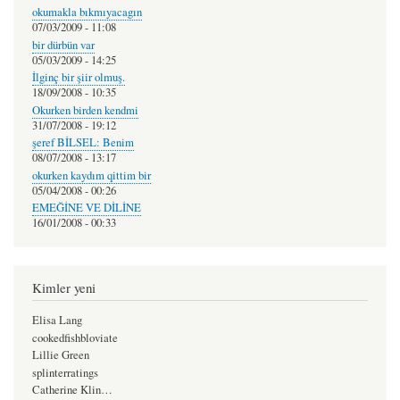
okumakla bıkmıyacagın
07/03/2009 - 11:08
bir dürbün var
05/03/2009 - 14:25
İlginç bir şiir olmuş.
18/09/2008 - 10:35
Okurken birden kendmi
31/07/2008 - 19:12
şeref BİLSEL: Benim
08/07/2008 - 13:17
okurken kaydım qittim bir
05/04/2008 - 00:26
EMEĞİNE VE DİLİNE
16/01/2008 - 00:33
Kimler yeni
Elisa Lang
cookedfishbloviate
Lillie Green
splinterratings
Catherine Klin…