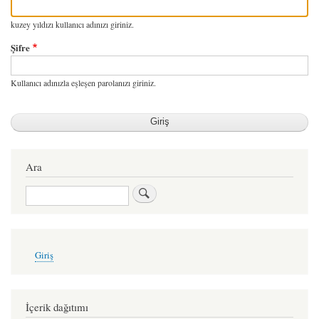
kuzey yıldızı kullanıcı adınızı giriniz.
Şifre
Kullanıcı adınızla eşleşen parolanızı giriniz.
Ara
Ara
User
Giriş
account
menu
İçerik dağıtımı