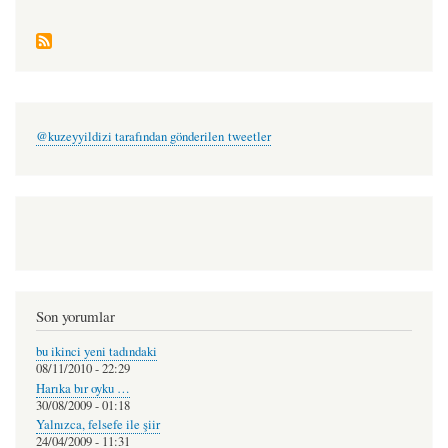
@kuzeyyildizi tarafından gönderilen tweetler
Son yorumlar
bu ikinci yeni tadındaki
08/11/2010 - 22:29
Harıka bır oyku …
30/08/2009 - 01:18
Yalnızca, felsefe ile şiir
24/04/2009 - 11:31