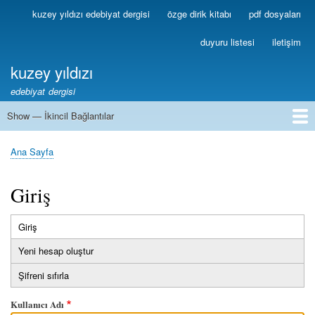
Ana
kuzey yıldızı edebiyat dergisi
özge dirik kitabı
pdf dosyaları
Birincil
içeriğe
Bağlantılar
atla
duyuru listesi
iletişim
kuzey yıldızı
edebiyat dergisi
Show — İkincil Bağlantılar
İkincil
Bağlantılar
1
2
3
4
5
6
7
8
9
10
11
12
13
Ana Sayfa
Sayfa
yolu
Giriş
Giriş
(etkin
Birincil
sekme)
Yeni hesap oluştur
sekmeler
Şifreni sıfırla
Kullanıcı Adı