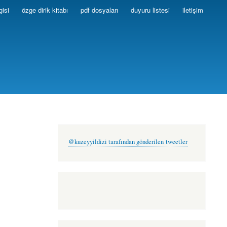
gisi
özge dirik kitabı
pdf dosyaları
duyuru listesi
iletişim
@kuzeyyildizi tarafından gönderilen tweetler