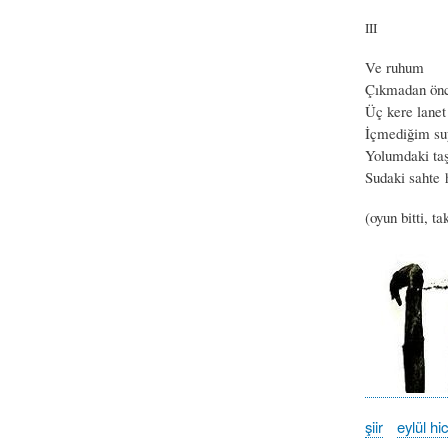
III
Ve ruhum
Çıkmadan önc
Üç kere lanet
İçmediğim su
Yolumdaki ta
Sudaki sahte 
(oyun bitti, 
şiir
eylül hi