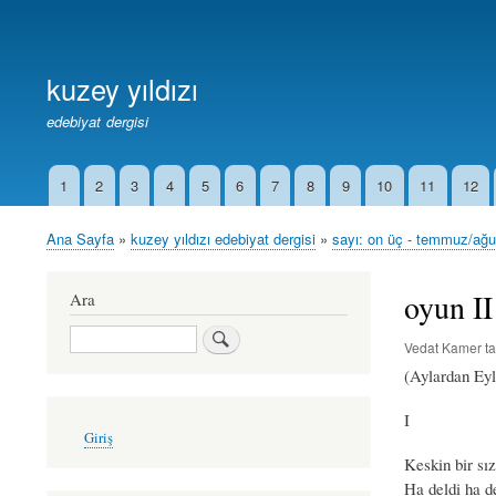
Birincil
Bağlantılar
kuzey yıldızı
edebiyat dergisi
1
2
3
4
5
6
7
8
9
10
11
12
İkincil
Bağlantılar
Ana Sayfa
kuzey yıldızı edebiyat dergisi
sayı: on üç - temmuz/ağ
Sayfa
yolu
oyun II
Ara
Ara
Vedat Kamer
ta
(Aylardan Eyl
I
User
Giriş
account
Keskin bir sız
menu
Ha deldi ha d