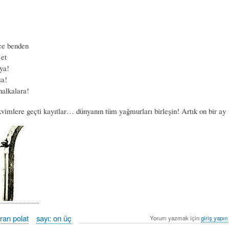
e benden
 et
ya!
şa!
halkalara!
takvimlere geçti kayıtlar… dünyanın tüm yağmurları birleşin! Artık on bir a
cran polat
sayı: on üç
Yorum yazmak için
giriş yapın