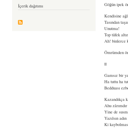
Göğün ipek ö
İçerik dağıtımı
Kendisine ağl
Tasından taşa
Unutma!
Top tüfek altı
Ah! binlerce 
Ömrümden ömü
II
Gamsız bir ya
Ha tuttu ha tu
Bedduası ezb
Kazandıkça k
Ahu zârımdır 
Yine de susm
Yazılsın adın
Ki kaybolmas