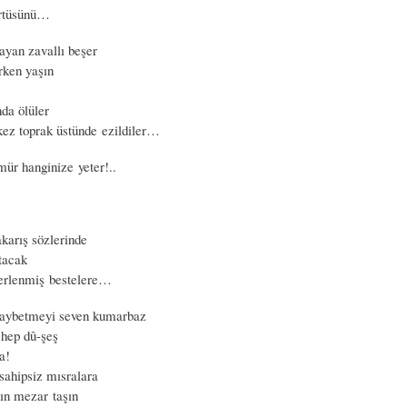
rtüsünü…
ayan zavallı beşer
rken yaşın
nda ölüler
kez toprak üstünde ezildiler…
r hanginize yeter!..
karış sözlerinde
tacak
erlenmiş bestelere…
aybetmeyi seven kumarbaz
hep dû-şeş
a!
 sahipsiz mısralara
ın mezar taşın