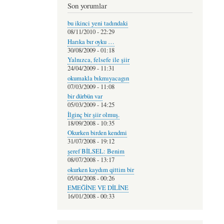
Son yorumlar
bu ikinci yeni tadındaki
08/11/2010 - 22:29
Harıka bır oyku …
30/08/2009 - 01:18
Yalnızca, felsefe ile şiir
24/04/2009 - 11:31
okumakla bıkmıyacagın
07/03/2009 - 11:08
bir dürbün var
05/03/2009 - 14:25
İlginç bir şiir olmuş.
18/09/2008 - 10:35
Okurken birden kendmi
31/07/2008 - 19:12
şeref BİLSEL: Benim
08/07/2008 - 13:17
okurken kaydım qittim bir
05/04/2008 - 00:26
EMEĞİNE VE DİLİNE
16/01/2008 - 00:33