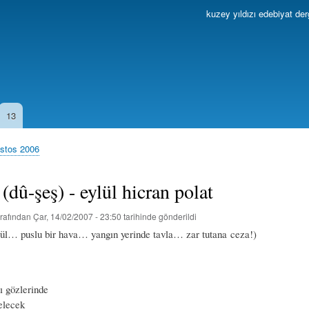
Ana
kuzey yıldızı edebiyat der
içeriğe
atla
13
ustos 2006
 (dû-şeş) - eylül hicran polat
rafından
Çar, 14/02/2007 - 23:50
tarihinde gönderildi
ül… puslu bir hava… yangın yerinde tavla… zar tutana ceza!)
ı gözlerinde
elecek