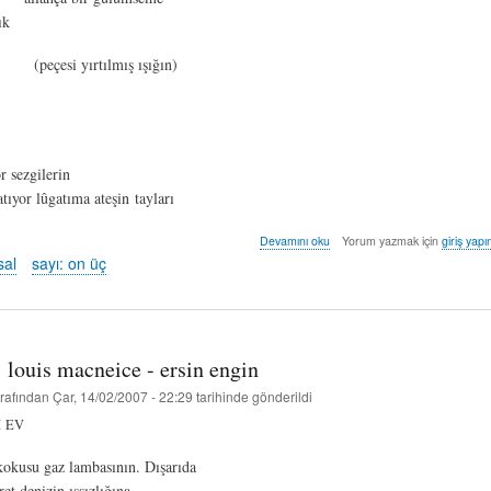
ık
peçesi yırtılmış ışığın)
r sezgilerin
atıyor lûgatıma ateşin tayları
maktûl
Devamını oku
Yorum yazmak için
giriş yapı
-
sal
sayı: on üç
safa
fersal
hakkında
r: louis macneice - ersin engin
rafından
Çar, 14/02/2007 - 22:29
tarihinde gönderildi
İ
EV
kokusu gaz lambasının. Dışarıda
et denizin ıssızlığına.