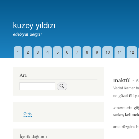
Birincil
Bağlantılar
kuzey yıldızı
edebiyat dergisi
1
2
3
4
5
6
7
8
9
10
11
12
İkincil
Bağlantılar
Ara
maktûl - s
Ara
Vedat Kamer
ta
ne güzel ölüy
«mermerin göğ
User
Giriş
serkeş kelimel
account
menu
ama rüzgâra b
İçerik dağıtımı
allahça