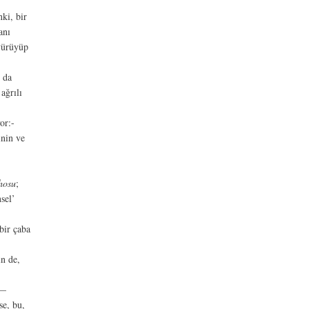
ki, bir
anı
yürüyüp
 da
ağrılı
or:-
inin ve
hosu
;
sel’
bir çaba
in de,
 —
se, bu,