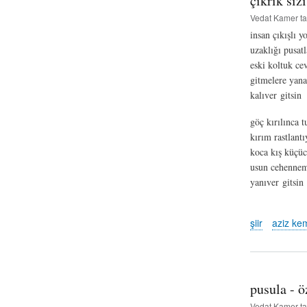
çıkrık sız
Vedat Kamer
ta
insan çıkışlı y
uzaklığı pusatl
eski koltuk ce
gitmelere yana
kalıver gitsin
göç kırılınca 
kırım rastlantı
koca kış küçüc
usun cehennem
yanıver gitsin
şiir
aziz kem
pusula - 
Vedat Kamer
ta