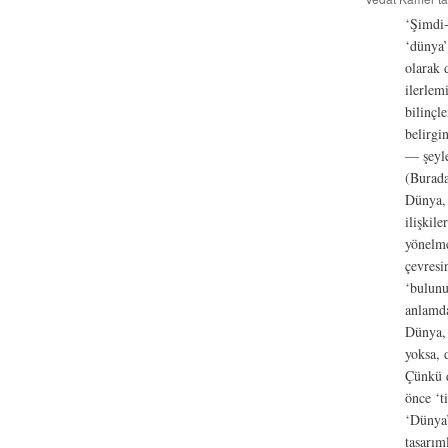
‘Şimdi-
‘dünya’
olarak 
ilerlemi
bilinçle
belirgi
— şeyle
(Burada
Dünya, 
ilişkil
yönelme
çevresi
‘bulunu
anlamd
Dünya, 
yoksa, 
Çünkü d
önce ‘t
‘Dünya’
tasarım