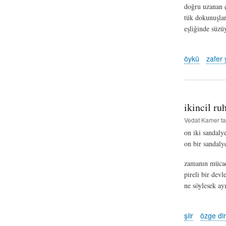
doğru uzanan ç
tük dokunuşlar
eşliğinde süzü
öykü
zafer 
ikincil ru
Vedat Kamer
ta
on iki sandaly
on bir sandaly
zamanın mücade
pireli bir devl
ne söylesek ayı
şiir
özge dir