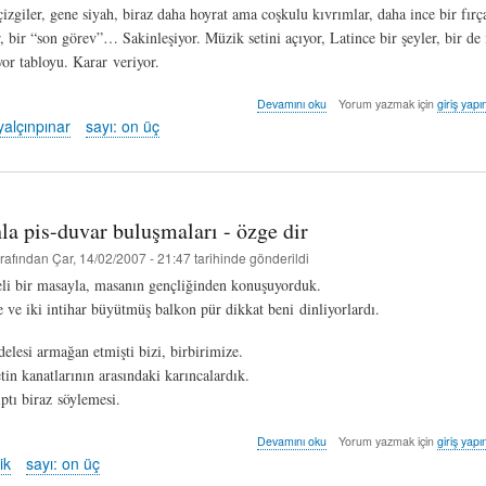
izgiler, gene siyah, biraz daha hoyrat ama coşkulu kıvrımlar, daha ince bir fırç
, bir “son görev”… Sakinleşiyor. Müzik setini açıyor, Latince bir şeyler, bir de
yor tabloyu. Karar veriyor.
Metroloji¹
Devamını oku
Yorum yazmak için
giriş yapı
-
yalçınpınar
sayı: on üç
zafer
yalçınpınar
hakkında
hla pis-duvar buluşmaları - özge dir
rafından
Çar, 14/02/2007 - 21:47
tarihinde gönderildi
eli bir masayla, masanın gençliğinden konuşuyorduk.
e ve iki intihar büyütmüş balkon pür dikkat beni dinliyorlardı.
lesi armağan etmişti bizi, birbirimize.
etin kanatlarının arasındaki karıncalardık.
ptı biraz söylemesi.
ikincil
Devamını oku
Yorum yazmak için
giriş yapı
ruhla
ik
sayı: on üç
pis-