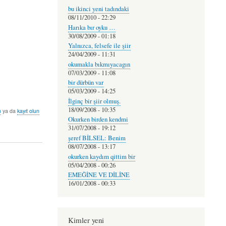
bu ikinci yeni tadındaki
08/11/2010 - 22:29
Harıka bır oyku …
30/08/2009 - 01:18
Yalnızca, felsefe ile şiir
24/04/2009 - 11:31
okumakla bıkmıyacagın
07/03/2009 - 11:08
bir dürbün var
05/03/2009 - 14:25
İlginç bir şiir olmuş.
18/09/2008 - 10:35
n
ya da
kayıt olun
Okurken birden kendmi
31/07/2008 - 19:12
şeref BİLSEL: Benim
08/07/2008 - 13:17
okurken kaydım qittim bir
05/04/2008 - 00:26
EMEĞİNE VE DİLİNE
16/01/2008 - 00:33
Kimler yeni