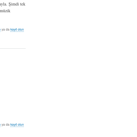
ayla. Şimdi tek
 müzik
n
ya da
kayıt olun
n
ya da
kayıt olun