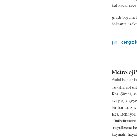
kül kadar ince
şimdi boyuna 
baksanız uzak
şiir
cengiz k
Metroloji¹
Vedat Kamer
ta
Tuvalin sol üs
Kes. Şimdi, sa
uzuyor, köşeye
bir bordo. Sayf
Kes. Bekliyor.
dönüştürmeye ça
sosyalleşme bel
kaymalı, hayat