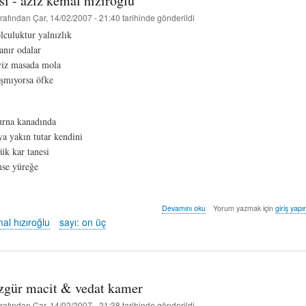
ısı - aziz kemâl hızıroğlu
rafından
Çar, 14/02/2007 - 21:40
tarihinde gönderildi
olculuktur yalnızlık
anır odalar
viz masada mola
şmıyorsa öfke
turna kanadında
ya yakın tutar kendini
ük kar tanesi
se yüreğe
çıkrık
Devamını oku
Yorum yazmak için
giriş yapı
sızısı
al hızıroğlu
sayı: on üç
-
aziz
kemâl
hızıroğlu
hakkında
özgür macit & vedat kamer
rafından
Çar, 14/02/2007 - 21:38
tarihinde gönderildi