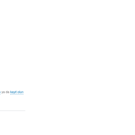
n
ya da
kayıt olun