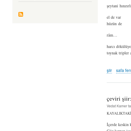
şeytani hınzırl
el de var (
hüzün de
râm…
harcı dökülüyo
toynak tripler 
şiir
safa fer
çeviri şii
Vedat Kamer
ta
KAYALIKTAK
İçerde keskin 
Göz kırpan işar