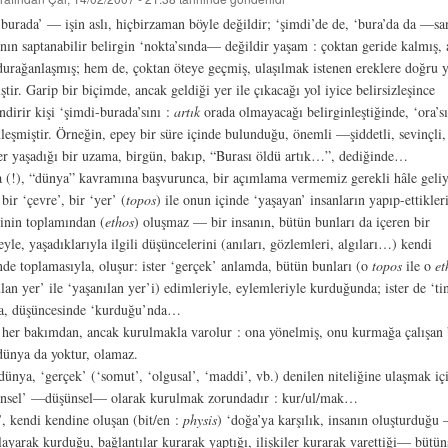
burada’ ­— işin aslı, hiçbirzaman böyle değildir; ‘şimdi’de de, ‘bura’da da —san
nın saptanabilir belirgin ‘nokta’sında— değildir yaşam : çoktan geride kalmış, 
durağanlaşmış; hem de, çoktan öteye geçmiş, ulaşılmak istenen ereklere doğru 
ştir. Garip bir biçimde, ancak geldiği yer ile çıkacağı yol iyice belirsizleşince
ndirir kişi ‘şimdi-burada’sını :
artık
orada olmayacağı belirginleştiğinde, ‘ora’sı
nleşmiştir. Örneğin, epey bir süre içinde bulunduğu, önemli —şiddetli, sevinçli, 
r yaşadığı bir uzama, birgün, bakıp, “Burası öldü artık…”, dediğinde…
 (!), “dünya” kavramına başvurunca, bir açımlama vermemiz gerekli hâle geliy
bir ‘çevre’, bir ‘yer’ (
topos
) ile onun içinde ‘yaşayan’ insanların yapıp-ettikler
erinin toplamından (
ethos
) oluşmaz — bir insanın, bütün bunları da içeren bir
yle, yaşadıklarıyla ilgili düşüncelerini (anıları, gözlemleri, algıları…) kendi
nde toplamasıyla, oluşur: ister ‘gerçek’ anlamda, bütün bunları (o
topos
ile o
et
lan yer’ ile ‘yaşanılan yer’i) edimleriyle, eylemleriyle kurduğunda; ister de ‘tin
a, düşüncesinde ‘kurduğu’nda…
her bakımdan, ancak kurulmakla varolur : ona yönelmiş, onu kurmağa çalışan 
dünya da yoktur, olamaz.
ünya, ‘gerçek’ (‘somut’, ‘olgusal’, ‘maddi’, vb.) denilen niteliğine ulaşmak iç
insel’ —düşünsel— olarak kurulmak zorundadır : kur/ul/mak…
, kendi kendine oluşan (bit/en :
physis
) ‘doğa’ya karşılık, insanın oluşturduğu
layarak kurduğu, bağlantılar kurarak yaptığı, ilişkiler kurarak varettiği— bütün