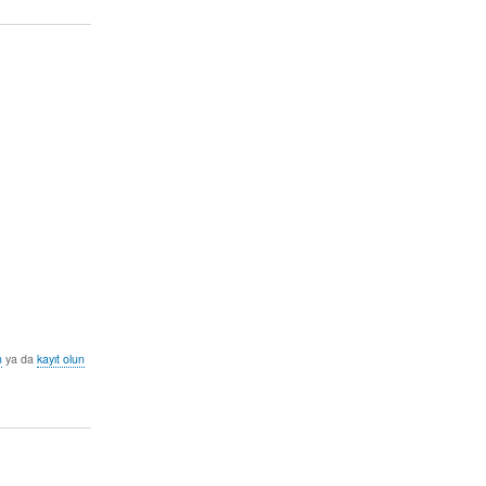
n
ya da
kayıt olun