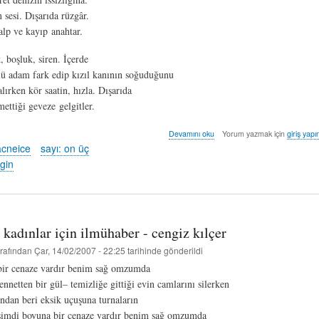
 sesi. Dışarıda rüzgâr.
kalp ve kayıp anahtar.
, boşluk, siren. İçerde
ü adam fark edip kızıl kanının soğuduğunu
lırken kör saatin, hızla. Dışarıda
ettiği geveze gelgitler.
çeviri
Devamını oku
Yorum yazmak için
giriş yapı
şiir:
acneice
sayı: on üç
louis
gin
macneice
-
ersin
engin
hakkında
 kadınlar için ilmühaber - cengiz kılçer
rafından
Çar, 14/02/2007 - 22:25
tarihinde gönderildi
bir cenaze vardır benim sağ omzumda
nnetten bir gül– temizliğe gittiği evin camlarını silerken
ından beri eksik uçuşuna turnaların
şimdi boyuna bir cenaze vardır benim sağ omzumda