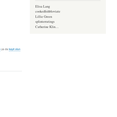
Elisa Lang
cookedfishbloviate
Lillie Green
splinterratings
Catherine Klin…
n
ya da
kayıt olun