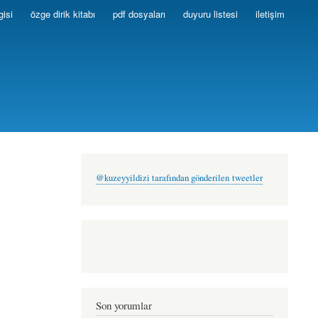
gisi
özge dirik kitabı
pdf dosyaları
duyuru listesi
iletişim
@kuzeyyildizi tarafından gönderilen tweetler
Son yorumlar