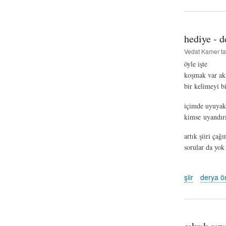
hediye - d
Vedat Kamer
ta
öyle işte
koşmak var ak
bir kelimeyi b
içimde uyuyak
kimse uyandır
artık şiiri ça
sorular da yok
şiir
derya ö