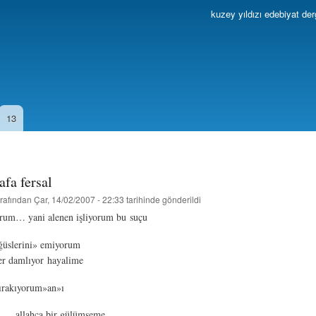
Ana
kuzey yıldızı edebiyat der
içeriğe
atla
13
afa fersal
rafından
Çar, 14/02/2007 - 22:33
tarihinde gönderildi
orum… yani alenen işliyorum bu suçu
üslerini» emiyorum
er damlıyor hayalime
ırakıyorum»an»ı
 bir gülümseme