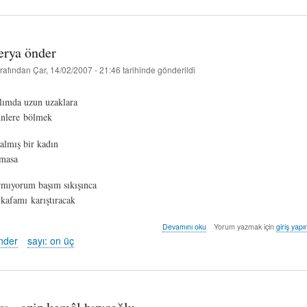
duvar
buluşmaları
-
özge
erya önder
dir
hakkında
rafından
Çar, 14/02/2007 - 21:46
tarihinde gönderildi
lımda uzun uzaklara
inlere bölmek
almış bir kadın
masa
ğırmıyorum başım sıkışınca
 kafamı karıştıracak
hediye
Devamını oku
Yorum yazmak için
giriş yapı
-
nder
sayı: on üç
derya
önder
hakkında