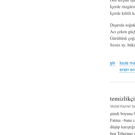
İçerde rüzgârın
İçerde kilitli 
Dışarıda soğuk
Acı çeken güçl
Gürültüsü çoğa
Sessiz ay, hükm
şiir
louis m
ersin en
temizlikçi
Vedat Kamer
ta
şimdi boyuna 
Fatma –bana ce
düşüp karıştığ
ben Tebernuş 