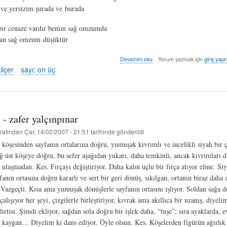
 ve yersizim şurada ve burada
bir cenaze vardır benim sağ omzumda
tan sağ omzum düşüktür
temizlikçi
Devamını oku
Yorum yazmak için
giriş yapı
kadınlar
ılçer
sayı: on üç
için
ilmühaber
-
cengiz
kılçer
 - zafer yalçınpınar
hakkında
rafından
Çar, 14/02/2007 - 21:51
tarihinde gönderildi
t köşesinden sayfanın ortalarına doğru, yumuşak kıvrımlı ve incelikli siyah bir ç
ğ üst köşeye doğru, bu sefer aşağıdan yukarı, daha temkinli, ancak kıvrımları d
 ulaşmadan. Kes. Fırçayı değiştiriyor. Daha kalın uçlu bir fırça alıyor eline. Si
anın ortasına doğru kararlı ve sert bir geri dönüş, sıkılgan, ortanın biraz daha 
 Vazgeçti. Kısa ama yumuşak dönüşlerle sayfanın ortasını işliyor. Soldan sağa d
lışıyor her şeyi, çizgilerle birleştiriyor, kıvrak ama akıllıca bir uzanış, diyelim
irtisi. Şimdi ekliyor, sağdan sola doğru bir işlek daha, “tuşe”; sıra ayaklarda, e
 kaygan… Diyelim ki dans ediyor. Öyle olsun. Kes. Köşelerden figürün ağırlık