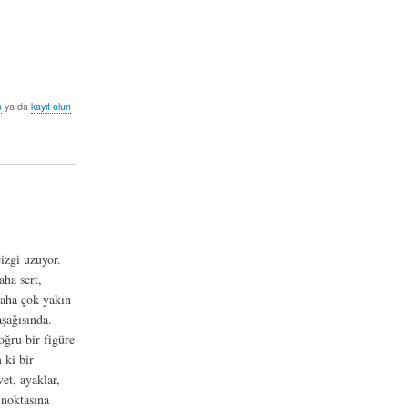
n
ya da
kayıt olun
izgi uzuyor.
aha sert,
yaha çok yakın
aşağısında.
oğru bir figüre
 ki bir
vet, ayaklar,
 noktasına