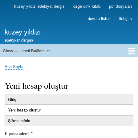
Ana
kuzey yıldızı edebiyat dergisi
özge dirik kitabı
pdf dosyaları
Birincil
içeriğe
Bağlantılar
atla
duyuru listesi
iletişim
kuzey yıldızı
edebiyat dergisi
Show — İkincil Bağlantılar
İkincil
Bağlantılar
1
2
3
4
5
6
7
8
9
10
11
12
13
Ana Sayfa
Sayfa
yolu
Yeni hesap oluştur
Giriş
Birincil
Yeni hesap oluştur
(etkin
sekmeler
sekme)
Şifreni sıfırla
E-posta adresi