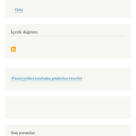
User
Giriş
account
menu
İçerik dağıtımı
@kuzeyyildizi tarafından gönderilen tweetler
Son yorumlar