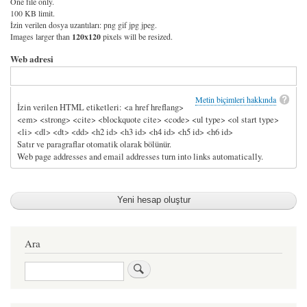
One file only.
100 KB limit.
İzin verilen dosya uzantıları: png gif jpg jpeg.
Images larger than
120x120
pixels will be resized.
Web adresi
Metin biçimleri hakkında
İzin verilen HTML etiketleri: <a href hreflang>
<em> <strong> <cite> <blockquote cite> <code> <ul type> <ol start type>
<li> <dl> <dt> <dd> <h2 id> <h3 id> <h4 id> <h5 id> <h6 id>
Satır ve paragraflar otomatik olarak bölünür.
Web page addresses and email addresses turn into links automatically.
Ara
Ara