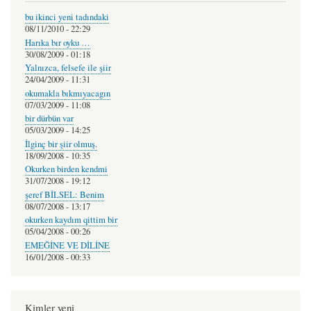
bu ikinci yeni tadındaki
08/11/2010 - 22:29
Harıka bır oyku …
30/08/2009 - 01:18
Yalnızca, felsefe ile şiir
24/04/2009 - 11:31
okumakla bıkmıyacagın
07/03/2009 - 11:08
bir dürbün var
05/03/2009 - 14:25
İlginç bir şiir olmuş.
18/09/2008 - 10:35
Okurken birden kendmi
31/07/2008 - 19:12
şeref BİLSEL: Benim
08/07/2008 - 13:17
okurken kaydım qittim bir
05/04/2008 - 00:26
EMEĞİNE VE DİLİNE
16/01/2008 - 00:33
Kimler yeni