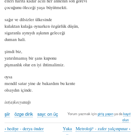
elleri harita kadar acılı her annenin son görevi
çocuğunu öleceği yaşa büyütmekti.
sağır ve dilsizler ülkesinde
kulaktan kulağa oynarken özgürlük düşün,
sigaranla aynıydı aşkının geleceği
duman hali.
şimdi biz,
yatırılmamış bir şans kuponu
pişmanlık olur en iyi ihtimalimiz.
oysa
mendil satar yine de bakardım bu kente
olsaydın içinde.
ist(a)kozyatağı
şiir
özge dirik
sayı: on üç
Yorum yazmak için
giriş yapın
ya da
kayıt
olun
‹
›
hediye - derya önder
Yuka
Metroloji¹ - zafer yalçınpınar
Book