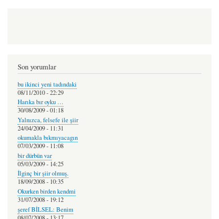
Son yorumlar
bu ikinci yeni tadındaki
08/11/2010 - 22:29
Harıka bır oyku …
30/08/2009 - 01:18
Yalnızca, felsefe ile şiir
24/04/2009 - 11:31
okumakla bıkmıyacagın
07/03/2009 - 11:08
bir dürbün var
05/03/2009 - 14:25
İlginç bir şiir olmuş.
18/09/2008 - 10:35
Okurken birden kendmi
31/07/2008 - 19:12
şeref BİLSEL: Benim
08/07/2008 - 13:17