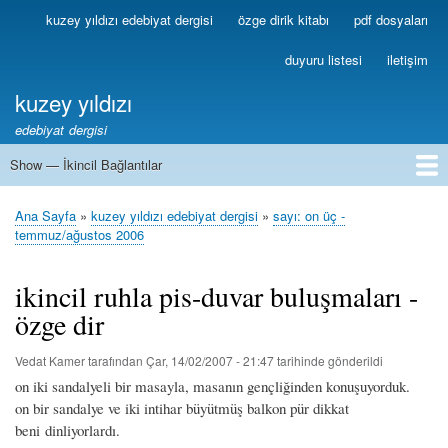
Ana
kuzey yıldızı edebiyat dergisi
özge dirik kitabı
pdf dosyaları
Birincil
içeriğe
Bağlantılar
atla
duyuru listesi
iletişim
kuzey yıldızı
edebiyat dergisi
Show — İkincil Bağlantılar
İkincil
Bağlantılar
1
2
3
4
5
6
7
8
9
10
11
12
13
Ana Sayfa
kuzey yıldızı edebiyat dergisi
sayı: on üç -
Sayfa
temmuz/ağustos 2006
yolu
ikincil ruhla pis-duvar buluşmaları -
özge dir
Vedat Kamer
tarafından
Çar, 14/02/2007 - 21:47
tarihinde gönderildi
on iki sandalyeli bir masayla, masanın gençliğinden konuşuyorduk.
on bir sandalye ve iki intihar büyütmüş balkon pür dikkat
beni dinliyorlardı.