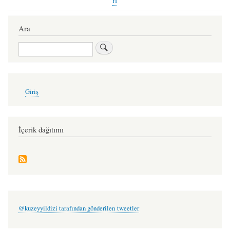
rı
traversal
links
Ara
for
Ara
ikincil
ruhla
pis-
User
Giriş
account
duvar
menu
buluşmaları
-
İçerik dağıtımı
özge
dir
@kuzeyyildizi tarafından gönderilen tweetler