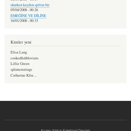
okurken kaydım qittim bir
05/04/2008 - 00:26
EMEĞİNE VE DİLİNE
16/01/2008 - 00:33
Kimler yeni
Elisa Lang
cookedfishbloviate
Lillie Green
splinterratings
Catherine Klin…
Kuzey Yıldızı Edebiyat Dergisi