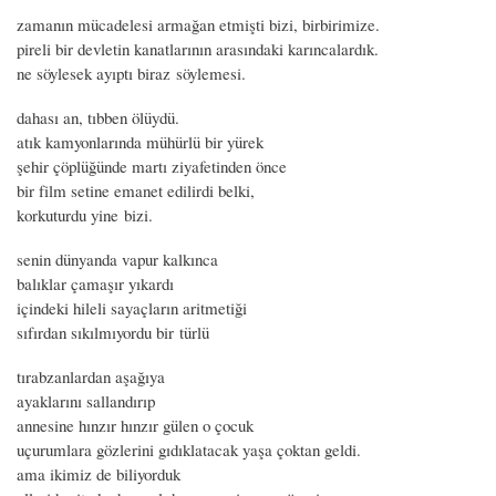
zamanın mücadelesi armağan etmişti bizi, birbirimize.
pireli bir devletin kanatlarının arasındaki karıncalardık.
ne söylesek ayıptı biraz söylemesi.
dahası an, tıbben ölüydü.
atık kamyonlarında mühürlü bir yürek
şehir çöplüğünde martı ziyafetinden önce
bir film setine emanet edilirdi belki,
korkuturdu yine bizi.
senin dünyanda vapur kalkınca
balıklar çamaşır yıkardı
içindeki hileli sayaçların aritmetiği
sıfırdan sıkılmıyordu bir türlü
tırabzanlardan aşağıya
ayaklarını sallandırıp
annesine hınzır hınzır gülen o çocuk
uçurumlara gözlerini gıdıklatacak yaşa çoktan geldi.
ama ikimiz de biliyorduk