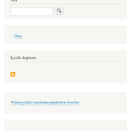
Ara
User
Giriş
account
menu
İçerik dağıtımı
@kuzeyyildizi tarafından gönderilen tweetler