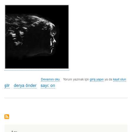
la
Devamını oku
Yorum yazmak için
giriş yapın
ya da
kayıt olun
loba
şiir
derya önder
sayı: on
-
derya
önder
hakkında
Ara