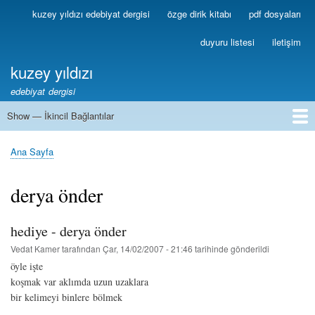
Ana
kuzey yıldızı edebiyat dergisi
özge dirik kitabı
pdf dosyaları
Birincil
içeriğe
Bağlantılar
atla
duyuru listesi
iletişim
kuzey yıldızı
edebiyat dergisi
Show — İkincil Bağlantılar
İkincil
Bağlantılar
1
2
3
4
5
6
7
8
9
10
11
12
13
Ana Sayfa
Sayfa
yolu
derya önder
hediye - derya önder
Vedat Kamer
tarafından
Çar, 14/02/2007 - 21:46
tarihinde gönderildi
öyle işte
koşmak var aklımda uzun uzaklara
bir kelimeyi binlere bölmek