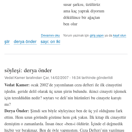
susar şarkısı, üzülürüz
ama kaç yaprak diyorum
dökülünce bir ağaçtan
ben olur
[isimsiz]
Devamını oku
Yorum yazmak için
giriş yapın
ya da
kayıt olun
-
şiir
derya önder
sayı: on iki
derya
önder
hakkında
söyleşi: derya önder
Vedat Kamer
tarafından
Çar, 14/02/2007 - 16:34
tarihinde gönderildi
Vedat Kamer:
ocak 2002’de yayımlanan ceza defteri ile ilk cinayetini
işledin. geride delil olarak üç uzun şiirin bulundu. ikinci cinayeti işlemek
için tereddüdün nedir? soytarı ve deli’nin hüzünleri bu cinayete karıştı
mı?
Derya Önder:
Şimdi sen böyle söyleyince ben de üç yıl olduğunu fark
ettim. Hem uzun göründü gözüme hem çok yakın. İlk kitap ilk cinayettir
demiştim o zamanlarda. İnsan önce «ben»i öldürür. İçinde el değmedik
hiçbir yer bırakmaz. Ben de öyle yapmıştım. Ceza Defteri’nin yazılması