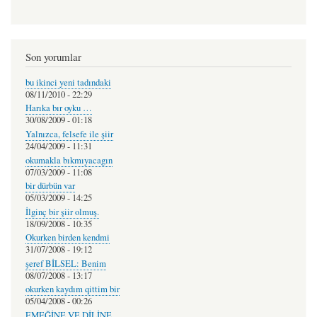
Son yorumlar
bu ikinci yeni tadındaki
08/11/2010 - 22:29
Harıka bır oyku …
30/08/2009 - 01:18
Yalnızca, felsefe ile şiir
24/04/2009 - 11:31
okumakla bıkmıyacagın
07/03/2009 - 11:08
bir dürbün var
05/03/2009 - 14:25
İlginç bir şiir olmuş.
18/09/2008 - 10:35
Okurken birden kendmi
31/07/2008 - 19:12
şeref BİLSEL: Benim
08/07/2008 - 13:17
okurken kaydım qittim bir
05/04/2008 - 00:26
EMEĞİNE VE DİLİNE