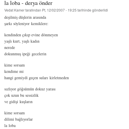
la loba - derya önder
Vedat Kamer
tarafından
Pt, 12/02/2007 - 19:25
tarihinde gönderildi
deşilmiş düşlerin arasında
şarkı söyleniyor kemiklere:
kendinden çıkıp evine dönmeyen
yaşlı kurt, yaşlı kadın
nerede
dokunmuş ipeği gecelerin
kime sorsam
kendime mi
hangi gemiydi geçen suları kirletmeden
sızlıyor göğsümün dokuz yarası
çok uzun bu sessizlik
ve gidişi kuşların
kime sorsam
dilimi bağlıyorlar
la loba