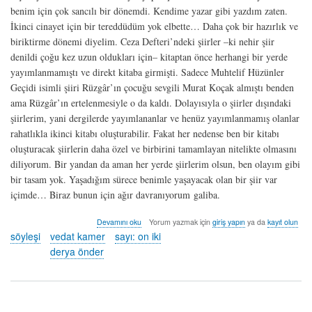
benim için çok sancılı bir dönemdi. Kendime yazar gibi yazdım zaten.
İkinci cinayet için bir tereddüdüm yok elbette… Daha çok bir hazırlık ve
biriktirme dönemi diyelim. Ceza Defteri’ndeki şiirler –ki nehir şiir
denildi çoğu kez uzun oldukları için– kitaptan önce herhangi bir yerde
yayımlanmamıştı ve direkt kitaba girmişti. Sadece Muhtelif Hüzünler
Geçidi isimli şiiri Rüzgâr’ın çocuğu sevgili Murat Koçak almıştı benden
ama Rüzgâr’ın ertelenmesiyle o da kaldı. Dolayısıyla o şiirler dışındaki
şiirlerim, yani dergilerde yayımlananlar ve henüz yayımlanmamış olanlar
rahatlıkla ikinci kitabı oluşturabilir. Fakat her nedense ben bir kitabı
oluşturacak şiirlerin daha özel ve birbirini tamamlayan nitelikte olmasını
diliyorum. Bir yandan da aman her yerde şiirlerim olsun, ben olayım gibi
bir tasam yok. Yaşadığım sürece benimle yaşayacak olan bir şiir var
içimde… Biraz bunun için ağır davranıyorum galiba.
söyleşi:
Devamını oku
Yorum yazmak için
giriş yapın
ya da
kayıt olun
derya
söyleşi
vedat kamer
sayı: on iki
önder
derya önder
hakkında