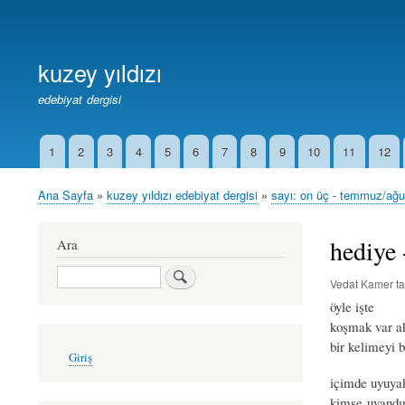
Birincil
Bağlantılar
kuzey yıldızı
edebiyat dergisi
1
2
3
4
5
6
7
8
9
10
11
12
İkincil
Bağlantılar
Ana Sayfa
kuzey yıldızı edebiyat dergisi
sayı: on üç - temmuz/ağ
Sayfa
yolu
hediye 
Ara
Ara
Vedat Kamer
ta
öyle işte
koşmak var a
bir kelimeyi 
User
Giriş
account
menu
içimde uyuyak
kimse uyandı