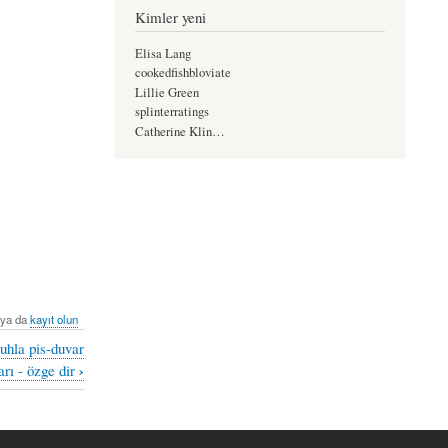
Kimler yeni
Elisa Lang
cookedfishbloviate
Lillie Green
splinterratings
Catherine Klin…
ya da
kayıt olun
ruhla pis-duvar
›
rı - özge dir