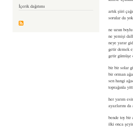
İçerik dağıtımı
artık şiiri ça
sorular da yo
ne uzun boylu 
ne yemişi dall
neye yarar gi
getir demek e
getir gümüşe 
bir bir solar g
bir orman ağa
sen hangi ağ
toprağınla yit
her yarım esi
ayazlarını da 
bende toy bir 
ilki onca şeyin