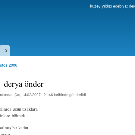
Ana
kuzey yıldızı edebiyat der
içeriğe
atla
13
ustos 2006
- derya önder
rafından
Çar, 14/02/2007 - 21:46
tarihinde gönderildi
klımda uzun uzaklara
binlere bölmek
almış bir kadın
rmasa