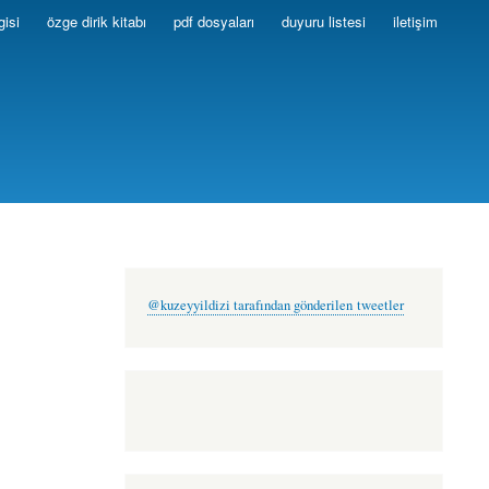
gisi
özge dirik kitabı
pdf dosyaları
duyuru listesi
iletişim
@kuzeyyildizi tarafından gönderilen tweetler