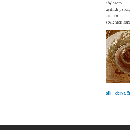
söylesem
açılırdı ya ka
sustum
söylemek sana
şiir
derya ö
Book
traversal
links