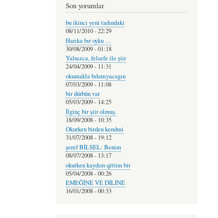
Son yorumlar
bu ikinci yeni tadındaki
08/11/2010 - 22:29
Harıka bır oyku …
30/08/2009 - 01:18
Yalnızca, felsefe ile şiir
24/04/2009 - 11:31
okumakla bıkmıyacagın
07/03/2009 - 11:08
bir dürbün var
05/03/2009 - 14:25
İlginç bir şiir olmuş.
18/09/2008 - 10:35
Okurken birden kendmi
31/07/2008 - 19:12
şeref BİLSEL: Benim
08/07/2008 - 13:17
okurken kaydım qittim bir
05/04/2008 - 00:26
EMEĞİNE VE DİLİNE
16/01/2008 - 00:33