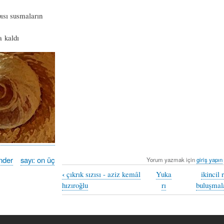
pısı susmaların
 kaldı
nder
sayı: on üç
Yorum yazmak için
giriş yapın
‹
çıkrık sızısı - aziz kemâl
Yuka
ikincil 
hızıroğlu
rı
buluşmala