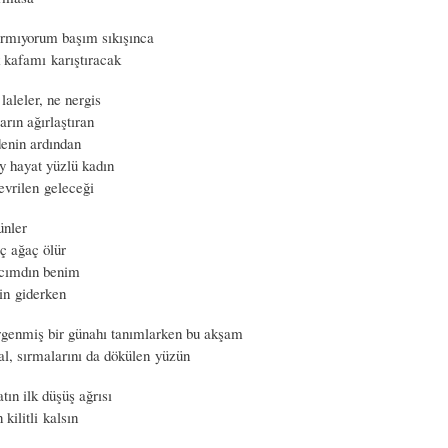
ğırmıyorum başım sıkışınca
k kafamı karıştıracak
laleler, ne nergis
arın ağırlaştıran
denin ardından
y hayat yüzlü kadın
evrilen geleceği
ünler
ç ağaç ölür
acımdın benim
tin giderken
rgenmiş bir günahı tanımlarken bu akşam
al, sırmalarını da dökülen yüzün
atın ilk düşüş ağrısı
 kilitli kalsın