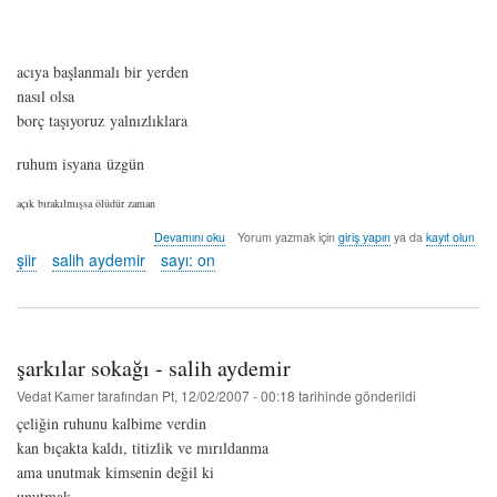
acıya başlanmalı bir yerden
nasıl olsa
borç taşıyoruz yalnızlıklara
ruhum isyana üzgün
açık bırakılmışsa ölüdür zaman
48
Devamını oku
Yorum yazmak için
giriş yapın
ya da
kayıt olun
saat
şiir
salih aydemir
sayı: on
-
salih
aydemir
hakkında
şarkılar sokağı - salih aydemir
Vedat Kamer
tarafından
Pt, 12/02/2007 - 00:18
tarihinde gönderildi
çeliğin ruhunu kalbime verdin
kan bıçakta kaldı, titizlik ve mırıldanma
ama unutmak kimsenin değil ki
unutmak…