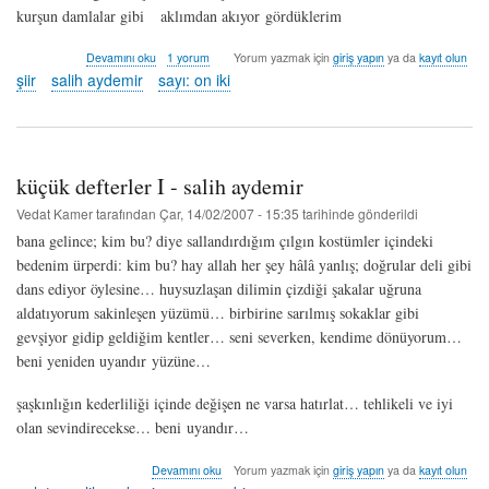
kurşun damlalar gibi aklımdan akıyor gördüklerim
çukur*
Devamını oku
1 yorum
Yorum yazmak için
giriş yapın
ya da
kayıt olun
-
şiir
salih aydemir
sayı: on iki
salihaydemir
hakkında
küçük defterler I - salih aydemir
Vedat Kamer
tarafından
Çar, 14/02/2007 - 15:35
tarihinde gönderildi
bana gelince; kim bu? diye sallandırdığım çılgın kostümler içindeki
bedenim ürperdi: kim bu? hay allah her şey hâlâ yanlış; doğrular deli gibi
dans ediyor öylesine… huysuzlaşan dilimin çizdiği şakalar uğruna
aldatıyorum sakinleşen yüzümü… birbirine sarılmış sokaklar gibi
gevşiyor gidip geldiğim kentler… seni severken, kendime dönüyorum…
beni yeniden uyandır yüzüne…
şaşkınlığın kederliliği içinde değişen ne varsa hatırlat… tehlikeli ve iyi
olan sevindirecekse… beni uyandır…
küçük
Devamını oku
Yorum yazmak için
giriş yapın
ya da
kayıt olun
defterler