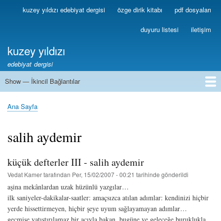
Ana
kuzey yıldızı edebiyat dergisi
özge dirik kitabı
pdf dosyaları
Birincil
içeriğe
Bağlantılar
atla
duyuru listesi
iletişim
kuzey yıldızı
edebiyat dergisi
Show — İkincil Bağlantılar
İkincil
Bağlantılar
1
2
3
4
5
6
7
8
9
10
11
12
13
Ana Sayfa
Sayfa
yolu
salih aydemir
küçük defterler III - salih aydemir
Vedat Kamer
tarafından
Per, 15/02/2007 - 00:21
tarihinde gönderildi
aşina mekânlardan uzak hüzünlü yazgılar…
ilk saniyeler-dakikalar-saatler: amaçsızca atılan adımlar: kendinizi hiçbir
yerde hissettirmeyen, hiçbir şeye uyum sağlayamayan adımlar…
geçmişe yatıştırılamaz bir acıyla bakan, bugüne ve geleceğe buruklukla