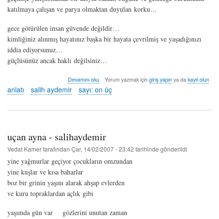
katılmaya çalışan ve parya olmaktan duyulan korku…
gece götürülen insan güvende değildir…
kimliğiniz alınmış hayatınız başka bir hayata çevrilmiş ve yaşadığınızı
iddia ediyorsunuz…
güçlüsünüz ancak haklı değilsiniz…
küçük
Devamını oku
Yorum yazmak için
giriş yapın
ya da
kayıt olun
defterler
anlatı
salih aydemir
sayı: on üç
III
-
salih
aydemir
hakkında
uçan ayna - salihaydemir
Vedat Kamer
tarafından
Çar, 14/02/2007 - 23:42
tarihinde gönderildi
yine yağmurlar geçiyor çocukların omzundan
yine kuşlar ve kısa baharlar
boz bir grinin yaşını alarak ahşap evlerden
ve kuru topraklardan açlık gibi
yaşımda gün var gözlerini unutan zaman