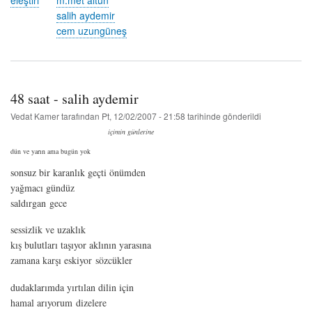
salih aydemir
cem uzungüneş
48 saat - salih aydemir
Vedat Kamer
tarafından
Pt, 12/02/2007 - 21:58
tarihinde gönderildi
içimin günlerine
dün ve yarın ama bugün yok
sonsuz bir karanlık geçti önümden
yağmacı gündüz
saldırgan gece
sessizlik ve uzaklık
kış bulutları taşıyor aklının yarasına
zamana karşı eskiyor sözcükler
dudaklarımda yırtılan dilin için
hamal arıyorum dizelere