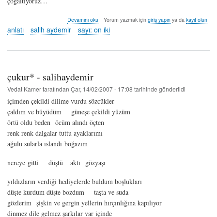
çoğaltıyoruz…
küçük
Devamını oku
Yorum yazmak için
giriş yapın
ya da
kayıt olun
defterler
anlatı
salih aydemir
sayı: on iki
II
-
salih
aydemir
hakkında
çukur* - salihaydemir
Vedat Kamer
tarafından
Çar, 14/02/2007 - 17:08
tarihinde gönderildi
içimden çekildi dilime vurdu sözcükler
çaldım ve büyüdüm güneşe çekildi yüzüm
örtü oldu beden öcüm alındı öçten
renk renk dalgalar tuttu ayaklarımı
ağulu sularla ıslandı boğazım
nereye gitti düştü aktı gözyaşı
yıldızların verdiği hediyelerde buldum boşlukları
düşte kurdum düşte bozdum taşta ve suda
gözlerim şişkin ve gergin yellerin hırçınlığına kapılıyor
dinmez dile gelmez şarkılar var içinde