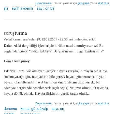
tenimi
Devamını oku
Yorum yazmak için
giriş yapın
ya da
kayıt olun
tut
şiir
salih aydemir
sayı: on bir
*
-
salih
aydemir
hakkında
soruşturma
Vedat Kamer
tarafından
Pt, 12/02/2007 - 22:30
tarihinde gönderildi
Kafanızdaki dergiciliği işlevleriyle birlikte nasıl tanımlıyorsunuz? Bu
bağlamda Kuzey Yıldızı Edebiyat Dergisi’ni nasıl değerlendirirsiniz?
Cem Uzungüneş:
Edebiyat, bize, var olmayan, gerçek hayatta karşılığı olmayan bir dünya
sunamayacağı için, ütopyaların bile gerçek hayata göndermeleri (ayan
beyan) olan alternatif hayat biçimleri önerdiklerini düşünürsek, bir
edebiyat dergisinde hedeflenecek (açık seçik) bir tavır olmalı. O tavır da,
hayata dönük olmak. Hayata ilişkin bir derdi, tasası olmak.
soruşturma
Devamını oku
Yorum yazmak için
giriş yapın
ya da
kayıt olun
hakkında
deneme
kemal gündüzalp
sayı: on
eleştiri
m.met altun