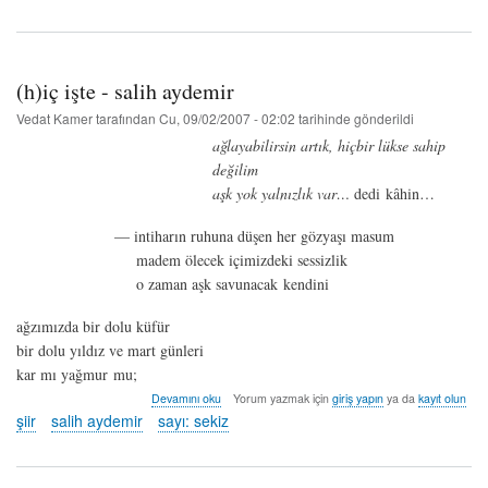
salih
aydemir
hakkında
(h)iç işte - salih aydemir
Vedat Kamer
tarafından
Cu, 09/02/2007 - 02:02
tarihinde gönderildi
ağlayabilirsin artık, hiçbir lükse sahip
değilim
aşk yok yalnızlık var…
dedi kâhin…
— intiharın ruhuna düşen her gözyaşı masum
madem ölecek içimizdeki sessizlik
o zaman aşk savunacak kendini
ağzımızda bir dolu küfür
bir dolu yıldız ve mart günleri
kar mı yağmur mu;
(h)iç
Devamını oku
Yorum yazmak için
giriş yapın
ya da
kayıt olun
işte
şiir
salih aydemir
sayı: sekiz
-
salih
aydemir