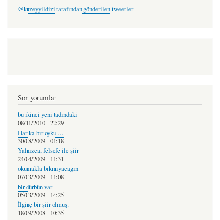
@kuzeyyildizi tarafından gönderilen tweetler
Son yorumlar
bu ikinci yeni tadındaki
08/11/2010 - 22:29
Harıka bır oyku …
30/08/2009 - 01:18
Yalnızca, felsefe ile şiir
24/04/2009 - 11:31
okumakla bıkmıyacagın
07/03/2009 - 11:08
bir dürbün var
05/03/2009 - 14:25
İlginç bir şiir olmuş.
18/09/2008 - 10:35