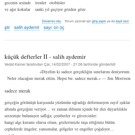
gecenin sesinde trenler otobüsler
ve ağır kokular sanki yıl geçiyor gözden göze
uçan
Devamını oku
Yorum yazmak için
giriş yapın
ya da
kayıt olun
ayna
şiir
salih aydemir
sayı: on üç
-
salihaydemir
hakkında
küçük defterler II - salih aydemir
Vedat Kamer
tarafından
Çar, 14/02/2007 - 21:06
tarihinde gönderildi
«Diyelim ki sadece gerçekliğin sınırlarını deniyorum.
Neler olacağını merak ettim. Hepsi bu: sadece merak.» — Jim Morrison
sadece merak
gerçeğin görünüşü karşısında yüzümün uğradığı deformasyon zayıf ışıklar
altında gerçeğini veriyor… ve zaman dilimin içinde bir dizi duyarlılıkla
serzenişte bulunuyor saflığa; çemberler ve güvercinler:
hangi algı kuramı olursa olsun, gözlerimizle inşa ettiğimiz bütün
cephelerde imgeler, yansımalar, gölgeler ve engeller çoğalıyor…