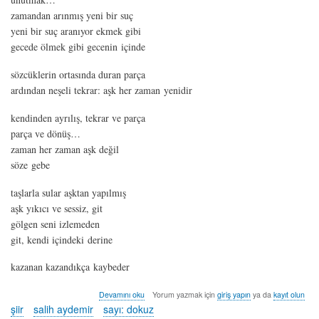
zamandan arınmış yeni bir suç
yeni bir suç aranıyor ekmek gibi
gecede ölmek gibi gecenin içinde
sözcüklerin ortasında duran parça
ardından neşeli tekrar: aşk her zaman yenidir
kendinden ayrılış, tekrar ve parça
parça ve dönüş…
zaman her zaman aşk değil
söze gebe
taşlarla sular aşktan yapılmış
aşk yıkıcı ve sessiz, git
gölgen seni izlemeden
git, kendi içindeki derine
kazanan kazandıkça kaybeder
şarkılar
Devamını oku
Yorum yazmak için
giriş yapın
ya da
kayıt olun
sokağı
şiir
salih aydemir
sayı: dokuz
-