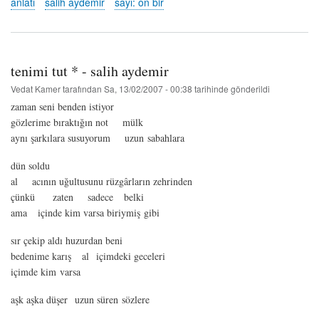
anlatı
salih aydemir
sayı: on bir
I
-
salih
aydemir
hakkında
tenimi tut * - salih aydemir
Vedat Kamer
tarafından
Sa, 13/02/2007 - 00:38
tarihinde gönderildi
zaman seni benden istiyor
gözlerime bıraktığın not mülk
aynı şarkılara susuyorum uzun sabahlara
dün soldu
al acının uğultusunu rüzgârların zehrinden
çünkü zaten sadece belki
ama içinde kim varsa biriymiş gibi
sır çekip aldı huzurdan beni
bedenime karış al içimdeki geceleri
içimde kim varsa
aşk aşka düşer uzun süren sözlere