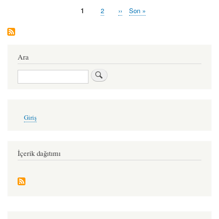
hakkında
Şu
1
Sayfa
2
Sonraki
››
Last
Son »
Pagination
an
sayfa
page
kullanılan
sayfa
Ara
Ara
User
Giriş
account
menu
İçerik dağıtımı