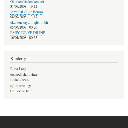
Okurken birden kendmi
31/07/2008 - 19:12
şeref BİLSEL: Benim
08/07/2008 - 13:17
okurken kaydım qittim bir
05/04/2008 - 00:26
EMEĞİNE VE DİLİNE
16/01/2008 - 00:33
Kimler yeni
Elisa Lang
cookedfishbloviate
Lillie Green
splinterratings
Catherine Klin…