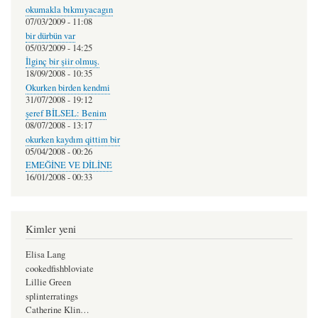
okumakla bıkmıyacagın
07/03/2009 - 11:08
bir dürbün var
05/03/2009 - 14:25
İlginç bir şiir olmuş.
18/09/2008 - 10:35
Okurken birden kendmi
31/07/2008 - 19:12
şeref BİLSEL: Benim
08/07/2008 - 13:17
okurken kaydım qittim bir
05/04/2008 - 00:26
EMEĞİNE VE DİLİNE
16/01/2008 - 00:33
Kimler yeni
Elisa Lang
cookedfishbloviate
Lillie Green
splinterratings
Catherine Klin…