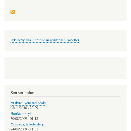
@kuzeyyildizi tarafından gönderilen tweetler
Son yorumlar
bu ikinci yeni tadındaki
08/11/2010 - 22:29
Harıka bır oyku …
30/08/2009 - 01:18
Yalnızca, felsefe ile şiir
24/04/2009 - 11:31