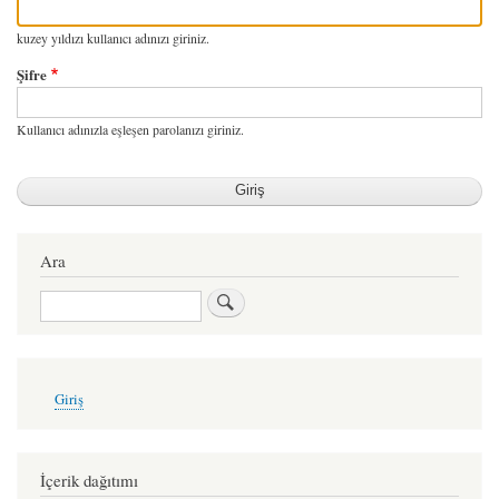
kuzey yıldızı kullanıcı adınızı giriniz.
Şifre
Kullanıcı adınızla eşleşen parolanızı giriniz.
Ara
Ara
User
Giriş
account
menu
İçerik dağıtımı