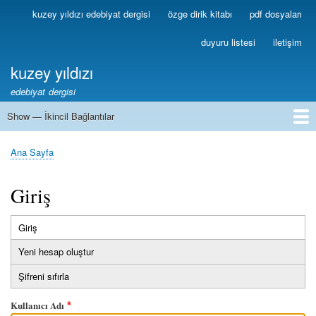
Ana
kuzey yıldızı edebiyat dergisi
özge dirik kitabı
pdf dosyaları
Birincil
içeriğe
Bağlantılar
atla
duyuru listesi
iletişim
kuzey yıldızı
edebiyat dergisi
Show — İkincil Bağlantılar
İkincil
Bağlantılar
1
2
3
4
5
6
7
8
9
10
11
12
13
Ana Sayfa
Sayfa
yolu
Giriş
Giriş
(etkin
Birincil
sekme)
Yeni hesap oluştur
sekmeler
Şifreni sıfırla
Kullanıcı Adı