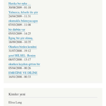
Harıka bır oyku …
30/08/2009 - 01:18
Yalnızca, felsefe ile şiir
24/04/2009 - 11:31
okumakla bıkmıyacagın
07/03/2009 - 11:08
bir dürbün var
05/03/2009 - 14:25
İlginç bir şiir olmuş.
18/09/2008 - 10:35
Okurken birden kendmi
31/07/2008 - 19:12
şeref BİLSEL: Benim
08/07/2008 - 13:17
okurken kaydım qittim bir
05/04/2008 - 00:26
EMEĞİNE VE DİLİNE
16/01/2008 - 00:33
Kimler yeni
Elisa Lang