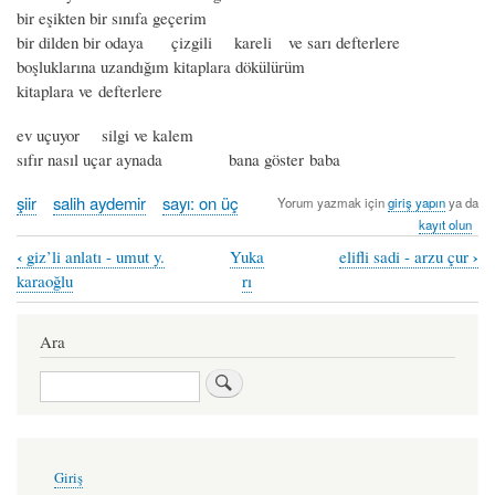
bir eşikten bir sınıfa geçerim
bir dilden bir odaya çizgili kareli ve sarı defterlere
boşluklarına uzandığım kitaplara dökülürüm
kitaplara ve defterlere
ev uçuyor silgi ve kalem
sıfır nasıl uçar aynada bana göster baba
şiir
salih aydemir
sayı: on üç
Yorum yazmak için
giriş yapın
ya da
kayıt olun
‹
›
giz’li anlatı - umut y.
Yuka
elifli sadi - arzu çur
Book
karaoğlu
rı
traversal
links
Ara
for
Ara
uçan
ayna
-
User
Giriş
account