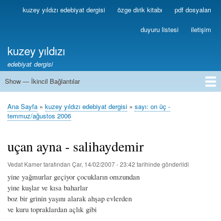
Ana
kuzey yıldızı edebiyat dergisi
özge dirik kitabı
pdf dosyaları
Birincil
içeriğe
Bağlantılar
atla
duyuru listesi
iletişim
kuzey yıldızı
edebiyat dergisi
Show — İkincil Bağlantılar
İkincil
Bağlantılar
1
2
3
4
5
6
7
8
9
10
11
12
13
Ana Sayfa
kuzey yıldızı edebiyat dergisi
sayı: on üç -
Sayfa
temmuz/ağustos 2006
yolu
uçan ayna - salihaydemir
Vedat Kamer
tarafından
Çar, 14/02/2007 - 23:42
tarihinde gönderildi
yine yağmurlar geçiyor çocukların omzundan
yine kuşlar ve kısa baharlar
boz bir grinin yaşını alarak ahşap evlerden
ve kuru topraklardan açlık gibi