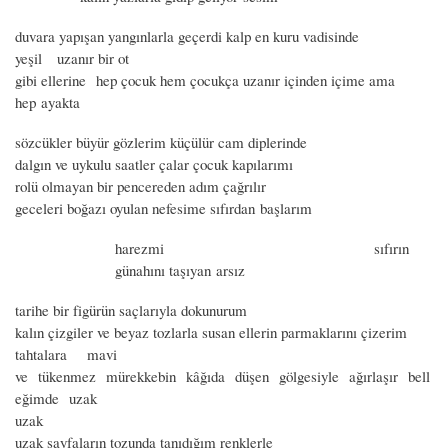
duvara yapışan yangınlarla geçerdi kalp en kuru vadisinde
yeşil uzanır bir ot
gibi ellerine hep çocuk hem çocukça uzanır içinden içime ama
hep ayakta
sözcükler büyür gözlerim küçülür cam diplerinde
dalgın ve uykulu saatler çalar çocuk kapılarımı
rolü olmayan bir pencereden adım çağrılır
geceleri boğazı oyulan nefesime sıfırdan başlarım
harezmi sıfırın
günahını taşıyan arsız
tarihe bir figürün saçlarıyla dokunurum
kalın çizgiler ve beyaz tozlarla susan ellerin parmaklarını çizerim
tahtalara mavi
ve tükenmez mürekkebin kâğıda düşen gölgesiyle ağırlaşır bell
eğimde uzak
uzak
uzak sayfaların tozunda tanıdığım renklerle