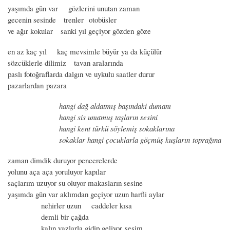
yaşımda gün var gözlerini unutan zaman
gecenin sesinde trenler otobüsler
ve ağır kokular sanki yıl geçiyor gözden göze
en az kaç yıl kaç mevsimle büyür ya da küçülür
sözcüklerle dilimiz tavan aralarında
paslı fotoğraflarda dalgın ve uykulu saatler durur
pazarlardan pazara
hangi dağ aldatmış başındaki dumanı
hangi sis unutmuş taşların sesini
hangi kent türkü söylemiş sokaklarına
sokaklar hangi çocuklarla göçmüş kuşların toprağına
zaman dimdik duruyor pencerelerde
yolunu aça aça yoruluyor kapılar
saçlarım uzuyor su oluyor makasların sesine
yaşımda gün var aklımdan geçiyor uzun harfli aylar
nehirler uzun caddeler kısa
demli bir çağda
kalın yazlarla gidip geliyor sesim