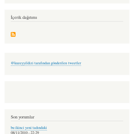
salihaydemir
menu
İçerik dağıtımı
@kuzeyyildizi tarafından gönderilen tweetler
Son yorumlar
bu ikinci yeni tadındaki
08/11/2010 - 22:29