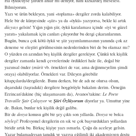
Ha öykücüyse şiirden anlar mı deniyor, hani kızkardeş meselesi.
Bilmiyorum.
Yazı ve ürün bekleyen, yani «toplama» dergiler zorda kalabiliyor.
Hele bir de künyesinde «şiir» ya da «öykü» yazıyorsa, bekle ki artık
düzyazı
gelsin! Yığın yığın şiir, öykü karalaması içinde «iyi ve güzel
yaratı» yakalamak için canları çıkıyordur bu dergi çıkaranlarının.
Bugün, bunca çok kötü öykü ve şiir yayımlanmasının yanında çok az
deneme ve eleştiri görülmesinin nedenlerinden biri de bu olamaz mı?
O yüzden en azından beş kişilik dergiler gerekiyor. Çünkü tek kişilik
dergiler zamanla kendi çevrelerinde ördükleri hale ile, doğal bir
yazınsal önder (
mürit
vb. örnekleri de var, ama değinmeyelim şimdi
oraya) olabiliyorlar. Örnekleri var. Dileyen görebilir
kitapçılarda/dergilerde. Bunu derken, bir de adı ne olursa olsun,
dışarıdaki (taşradaki) dergilere hoşgörüyle bakalım derim. Örneğin
Erzincan’dakine (hiç ulaşamasam da), Avanos’takine:
Le Poete
Travaille Şair Çalışıyor
ve
Şiiri Özlüyorum
diyorlar ya. Umuttur yine
de. Bakın, bunlar tek kişilik değil galiba.
Bir de
dosya
konusu gibi bir şey çıktı son yıllarda.
Dosya
ve bolca
söyleşi
! Profesyonel dergilerin en sık ve çok başvurdukları yollardan
biridir artık bu. Birkaç kişiye yazı ısmarla. Çoğu da aceleye gelsin.
Yazar bulamadıysan tanıdık ve yazıya eğilimli iki akademisyen dostu