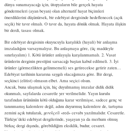
dünya sunamayacağı için, ütopyaların bile gerçek hayata
göndermeleri (ayan beyan) olan alternatif hayat biçimleri
önerdiklerini düşünürsek, bir edebiyat dergisinde hedeflenecek (açık
seçik) bir tavır olmalı. O tavır da, hayata dönük olmak. Hayata ilişkin
bir derdi, tasası olmak.
Bir edebiyat dergisinin okuyucuyla karşılıklı (hayali) bir anlaşma
imzaladığını varsaymalıyız. Bu anlaşmaya göre, (üç maddeyle
sınırlayalım) 1. Kötü ürünler anlayışla karşılanmamalı. 2. Vasat
ürünlerin derginin prestijini sarsacağı baştan kabul edilmeli. 3. İyi
ürünler (görmezlikten gelinmemeli) ses getirecekse getirir zaten…
Edebiyat tarihinin kararına saygılı olacağımıza göre. Bir dergi,
seçkinci (elitist) olmasın elbet. Ama seçici olsun.
Ancak, buna ulaşmak için, hiç duyulmamış imzalar didik didik
okunmalı, sayfalarda cesaretle yer verilmelidir. Yayın kurulu
tarafından ürününün kötü olduğuna karar verilmişse, sadece genç ve
tanınmamış kalemlere değil, adını duyurmuş kalemlere de, tartışma
zemini açık tutularak,
gerekçeli
«red» cevabı yazılmalıdır. Cesaretle.
Türkiye’deki edebiyat dergilerinde, yaşayan ya da merhum olmuş
birkaç dergi dışında, görebildiğim eksiklik, budur, cesaret.