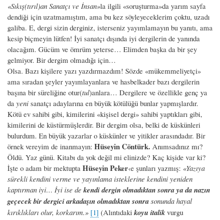
«Sıkış(tırıl)an Sanatçı ve İnsan»
la ilgili «soruşturma»da yarım sayfa
dendiği için uzatmamıştım, ama bu kez söyleyeceklerim çoktu, uzadı
galiba. E, dergi sizin derginiz, isterseniz yayımlamayın bu yanıtı, ama
kesip biçmeyin lütfen! İyi sanatçı dışında iyi dergilerin de yanında
olacağım. Gücüm ve ömrüm yeterse… Elimden başka da bir şey
gelmiyor. Bir dergim olmadığı için…
Olsa. Bazı kişilere yazı yazdırmazdım! Sözde «mükemmeliyetçi»
ama sıradan şeyler yayımlayanlara ve hasbelkader bazı dergilerin
başına bir süreliğine otur(
tul
)anlara… Dergilere ve özellikle genç ya
da
yeni
sanatçı adaylarına en büyük kötülüğü bunlar yapmışlardır.
Kötü ev sahibi gibi, kimilerini «kişisel dergi» sahibi yaptıkları gibi,
kimilerini de küstürmüşlerdir. Bir dergim olsa, belki de küskünleri
bulurdum. En büyük yazarlar o küskünler ve yitikler arasındadır. Bir
Hüseyin Cöntürk.
örnek vereyim de inanmayın:
Anımsadınız mı?
Öldü. Yaz günü. Kitabı da yok değil mi elinizde? Kaç kişide var ki?
Hüseyin Peker
İşte o adam bir mektupta
‹e şunları yazmış:
«Yazıya
sürekli kendini verme ve yayınlama isteklerine kendini yeniden
kaptırman iyi… İyi ise de
kendi dergin olmadıktan sonra ya da nazın
geçecek bir dergici arkadaşın olmadıktan sonra
sonunda hayal
kırıklıkları olur, korkarım.»
[1]
(Alıntıdaki
koyu italik
vurgu