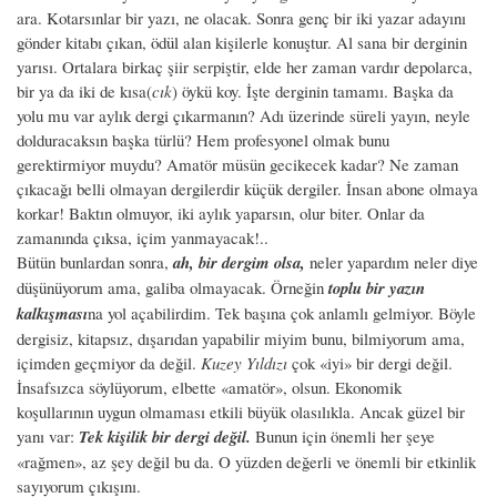
ara. Kotarsınlar bir yazı, ne olacak. Sonra genç bir iki yazar adayını
gönder kitabı çıkan, ödül alan kişilerle konuştur. Al sana bir derginin
yarısı. Ortalara birkaç şiir serpiştir, elde her zaman vardır depolarca,
bir ya da iki de kısa(
cık
) öykü koy. İşte derginin tamamı. Başka da
yolu mu var aylık dergi çıkarmanın? Adı üzerinde süreli yayın, neyle
dolduracaksın başka türlü? Hem profesyonel olmak bunu
gerektirmiyor muydu? Amatör müsün gecikecek kadar? Ne zaman
çıkacağı belli olmayan dergilerdir küçük dergiler. İnsan abone olmaya
korkar! Baktın olmuyor, iki aylık yaparsın, olur biter. Onlar da
zamanında çıksa, içim yanmayacak!..
Bütün bunlardan sonra,
ah, bir dergim olsa,
neler yapardım neler diye
düşünüyorum ama, galiba olmayacak. Örneğin
toplu bir yazın
kalkışması
na yol açabilirdim. Tek başına çok anlamlı gelmiyor. Böyle
dergisiz, kitapsız, dışarıdan yapabilir miyim bunu, bilmiyorum ama,
içimden geçmiyor da değil.
Kuzey Yıldızı
çok «iyi» bir dergi değil.
İnsafsızca söylüyorum, elbette «amatör», olsun. Ekonomik
koşullarının uygun olmaması etkili büyük olasılıkla. Ancak güzel bir
yanı var:
Tek kişilik bir dergi değil.
Bunun için önemli her şeye
«rağmen», az şey değil bu da. O yüzden değerli ve önemli bir etkinlik
sayıyorum çıkışını.