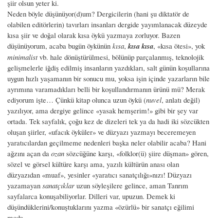
şiir olsun yeter ki.
Neden böyle düşünüyor(d)um? Dergicilerin (hani şu diktatör de
olabilen editörlerin) tavırları insanları dergide yayımlanacak düzeyde
kısa şiir ve doğal olarak kısa öykü yazmaya zorluyor. Bazen
düşünüyorum, acaba bugün öykünün
kısa
,
kısa kısa
, «kısa ötesi», yok
minimalist
vb. hale dönüştürülmesi, bölünüp parçalanmış, teknolojik
gelişmelerle iğdiş edilmiş insanların yazdıkları, salt günün koşullarına
uygun hızlı yaşamanın bir sonucu mu, yoksa işin içinde yazarların bile
ayrımına varamadıkları belli bir koşullandırmanın ürünü mü? Merak
ediyorum işte… Çünkü kitap olunca uzun öykü (
nuvel
, anlatı değil)
yazılıyor, ama dergiye gelince «yasak hemşerim!» gibi bir şey var
ortada. Tek sayfalık, çoğu kez de dizeleri tek ya da hadi iki sözcükten
oluşan şiirler, «ufacık öyküler» ve düzyazı yazmayı beceremeyen
yaratıcılardan geçilmeme nedenleri başka neler olabilir acaba? Hani
ağzını açan da
ozan
sözcüğüne karşı, «folklor(ü) şiire düşman» gören,
sözel ve görsel kültüre karşı ama, yazılı kültürün anası olan
düzyazıdan «muaf», yesinler «yaratıcı sanatçılığı»nızı! Düzyazı
yazamayan
sanatçıklar
uzun söyleşilere gelince, aman Tanrım
sayfalarca konuşabiliyorlar. Dilleri var, upuzun. Demek ki
düşündüklerini/konuştuklarını yazma «özürlü» bir sanatçı eğilimi
moda…