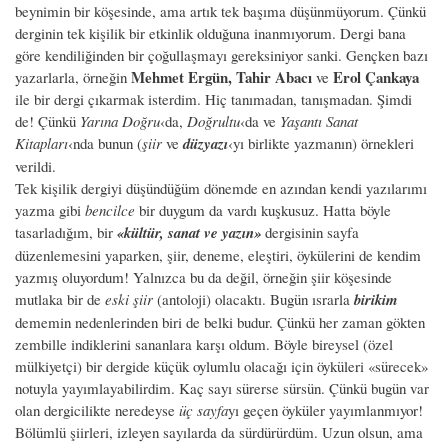
beynimin bir köşesinde, ama artık tek başıma düşünmüyorum. Çünkü
derginin tek kişilik bir etkinlik olduğuna inanmıyorum. Dergi bana
göre kendiliğinden bir çoğullaşmayı gereksiniyor sanki. Gençken bazı
Mehmet Ergün, Tahir Abacı
Erol Çankaya
yazarlarla, örneğin
ve
ile bir dergi çıkarmak isterdim. Hiç tanımadan, tanışmadan. Şimdi
de! Çünkü
Yarına Doğru
‹da,
Doğrultu
‹da ve
Yaşantı Sanat
Kitapları
‹nda bunun (
şiir
ve
düzyazı
‹yı birlikte yazmanın) örnekleri
verildi.
Tek kişilik dergiyi düşündüğüm dönemde en azından kendi yazılarımı
yazma gibi
bencilce
bir duygum da vardı kuşkusuz. Hatta böyle
tasarladığım, bir
«kültür, sanat ve yazın»
dergisinin sayfa
düzenlemesini yaparken, şiir, deneme, eleştiri, öykülerini de kendim
yazmış oluyordum! Yalnızca bu da değil, örneğin şiir köşesinde
mutlaka bir de
eski şiir
(antoloji) olacaktı. Bugün ısrarla
birikim
dememin nedenlerinden biri de belki budur. Çünkü her zaman gökten
zembille indiklerini sananlara karşı oldum. Böyle bireysel (özel
mülkiyetçi) bir dergide küçük oylumlu olacağı için öyküleri «sürecek»
notuyla yayımlayabilirdim. Kaç sayı sürerse sürsün. Çünkü bugün var
olan dergicilikte neredeyse
üç sayfa
yı geçen öyküler yayımlanmıyor!
Bölümlü şiirleri, izleyen sayılarda da sürdürürdüm. Uzun olsun, ama