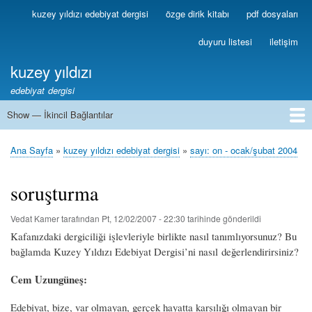
Ana
kuzey yıldızı edebiyat dergisi
özge dirik kitabı
pdf dosyaları
Birincil
içeriğe
Bağlantılar
atla
duyuru listesi
iletişim
kuzey yıldızı
edebiyat dergisi
Show — İkincil Bağlantılar
İkincil
Bağlantılar
1
2
3
4
5
6
7
8
9
10
11
12
13
Ana Sayfa
kuzey yıldızı edebiyat dergisi
sayı: on - ocak/şubat 2004
Sayfa
yolu
soruşturma
Vedat Kamer
tarafından
Pt, 12/02/2007 - 22:30
tarihinde gönderildi
Kafanızdaki dergiciliği işlevleriyle birlikte nasıl tanımlıyorsunuz? Bu
bağlamda Kuzey Yıldızı Edebiyat Dergisi’ni nasıl değerlendirirsiniz?
Cem Uzungüneş:
Edebiyat, bize, var olmayan, gerçek hayatta karşılığı olmayan bir