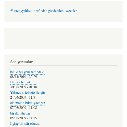
@kuzeyyildizi tarafından gönderilen tweetler
Son yorumlar
bu ikinci yeni tadındaki
08/11/2010 - 22:29
Harıka bır oyku …
30/08/2009 - 01:18
Yalnızca, felsefe ile şiir
24/04/2009 - 11:31
okumakla bıkmıyacagın
07/03/2009 - 11:08
bir dürbün var
05/03/2009 - 14:25
İlginç bir şiir olmuş.