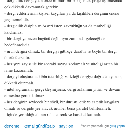
- dergicilik her şeyden önce mimari bir bakış ister. proje aşamasında
çok dikkatli davranmak gerekir
- dergi editörlerinin kişisel kaygıları ya da kişilikleri derginin önüne
geçmemelidir.
- dergicilik disiplin ve özveri ister, savrukluğu ya da tembelliği
kaldırmaz.
- bir dergi yalnızca bugünü değil aynı zamanda geleceği de
hedeflemelidir.
- ürün dergisi olmak, bir dergiyi gittikçe daraltır ve böyle bir dergi
ömrünü azaltır.
- her yeni sayısı ile bir sonraki sayıyı zorlamalı ve niteliği artan bir
ivme kazanmalı.
- dergiyi oluşturan ekibin tutarlılığı ve izleği dergiye doğrudan yansır,
dikkatli olunmalı.
- nitel sıçramalar gerçekleşmiyorsa, dergi anlamını yitirir ve devam
etmesine gerek kalmaz.
- her derginin söylecek bir sözü, bir duruşu, etik ve estetik kaygıları
olmalı ve dergide yer alacak ürünler buna paralel belirlenmeli.
- içinde yer aldığı alanın ruhuna renk ve hareket katmalı.
deneme
kemal gündüzalp
sayı: on
Yorum yazmak için
giriş yapın