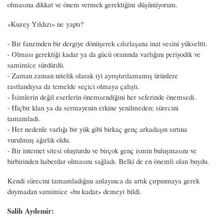
olmasına dikkat ve önem vermek gerektiğini düşünüyorum.
«Kuzey Yıldızı» ne yaptı?
- Bir fanzinden bir dergiye dönüşerek cılızlaşana inat sesini yükseltti.
- Olması gerektiği kadar ya da gücü oranında varlığını periyodik ve
samimice sürdürdü.
- Zaman zaman nitelik olarak iyi ayrıştırılamamış ürünlere
rastlandıysa da temelde seçici olmaya çalıştı.
- İsimlerin değil eserlerin önemsendiğini her seferinde önemsedi.
- Hiçbir klan ya da sermayenin erkine yenilmeden; sürecini
tamamladı.
- Her nedenle varlığı bir yük gibi birkaç genç arkadaşın sırtına
vurulmuş ağırlık oldu.
- Bir internet sitesi oluşturdu ve birçok genç ismin buluşmasını ve
birbirinden haberdar olmasını sağladı. Belki de en önemli olan buydu.
Kendi sürecini tamamladığını anlayınca da artık çırpınmaya gerek
duymadan samimice «bu kadar» demeyi bildi.
Salih Aydemir: