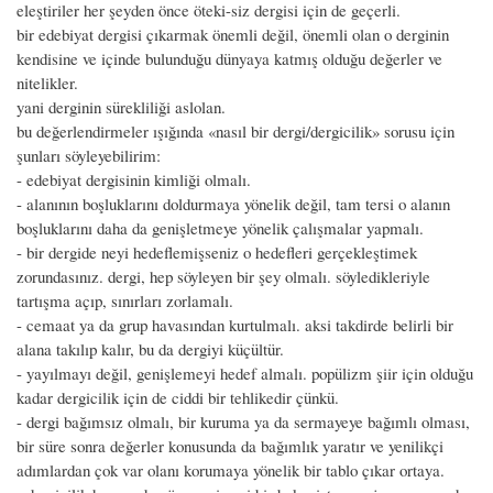
eleştiriler her şeyden önce öteki-siz dergisi için de geçerli.
bir edebiyat dergisi çıkarmak önemli değil, önemli olan o derginin
kendisine ve içinde bulunduğu dünyaya katmış olduğu değerler ve
nitelikler.
yani derginin sürekliliği aslolan.
bu değerlendirmeler ışığında «nasıl bir dergi/dergicilik» sorusu için
şunları söyleyebilirim:
- edebiyat dergisinin kimliği olmalı.
- alanının boşluklarını doldurmaya yönelik değil, tam tersi o alanın
boşluklarını daha da genişletmeye yönelik çalışmalar yapmalı.
- bir dergide neyi hedeflemişseniz o hedefleri gerçekleştimek
zorundasınız. dergi, hep söyleyen bir şey olmalı. söyledikleriyle
tartışma açıp, sınırları zorlamalı.
- cemaat ya da grup havasından kurtulmalı. aksi takdirde belirli bir
alana takılıp kalır, bu da dergiyi küçültür.
- yayılmayı değil, genişlemeyi hedef almalı. popülizm şiir için olduğu
kadar dergicilik için de ciddi bir tehlikedir çünkü.
- dergi bağımsız olmalı, bir kuruma ya da sermayeye bağımlı olması,
bir süre sonra değerler konusunda da bağımlık yaratır ve yenilikçi
adımlardan çok var olanı korumaya yönelik bir tablo çıkar ortaya.