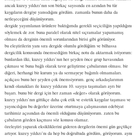
ancak kuzey yıldızı’nın son birkaç sayısında en azından bu tür
kaygıların dergiye yansıdığını gördüm. zamanla bunun daha da
netleşeceğini düşünüyorum.
dergide yayımlanan ürünlere baktığımda gerekli seçiciliğin yapıldığını
söylemek de zor. buna paralel olarak nitel sıçramalar yapamamış
olması da derginin önemli sorunlarından birisi gibi görünüyor.
bu eleştirilerin yanı sıra dergide olumlu gördüğüm ve bilhassa
dergicilik konusunda önemsediğim birkaç notu da aktarmak istiyorum:
bunlardan ilki, kuzey yıldızı’nın her şeyden önce grup havasından
çıkması ve buna bağlı olarak tavır geliştirme çabalarının olması. bir
diğeri, herhangi bir kurum ya da sermayeye bağımlı olmamaları.
açıkçası bunu her şeyden çok önemsiyorum. genç arkadaşlarımın
kendi olanakları ile kuzey yıldızını 10. sayıya taşımaları ayrı bir
başarı. bunu bir dergi için her zaman «değer» olarak görüyorum.
kuzey yıldızı’nın gittikçe daha çok etik ve estetik kaygılar taşıması ve
yayıncılığını bu değerler üzerine oturtmaya çalışmasının edebiyat
tarihimiz açısından da önemli olduğunu düşünüyorum. zaten bu
çabaların gözden kaçması söz konusu olamaz.
özeleştiri yaparak eksikliklerini gideren dergilerin önemi gün geçtikçe
artıyor. kuzey yıldızı’nı da hep bu doğrultuda gördüm, görüyorum. aynı