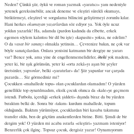
Neden? Çünkü şiir, öykü ve roman yazmak «yaratıcı» yanı nedeniyle
yetenek gereksinebilir, ancak deneme ve eleştiri sürekli okumayı,
biriktirmeyi, eleştirel ve sorgulama bilincini geliştirmeyi zorunlu kılar.
Hani herkes
okumayan yazarlar
dan söz ediyor ya. Yok öyle ucuz
yoldan yazarlık! Ha, adamda (pardon kadında da elbette, erkek
egemen söylem kalıntısı bir dil bu işte) «kapasite» yoksa, ne edelim?
O da
vasat bir sanatçı
olmakla yetinsin… Çevrenize bakın, ne çok var
böyle sanatçılardan. Onlara yenisini katmanın bir dergiye ne yararı
var? Bence yok, ama yine de engellenmemelidirler,
öteki
yok madem,
yeter ki, bir ışık görünsün, yeter ki «orta zekâ»yı aşan bir şeyler
üretsinler,
yapsınlar
, belki «yaratırlar» da! Şiir yapanlar var çarşıda
pazarda… Siz görmediniz mi?
Çocukken «mahallede topu» olan çocuklardan olamadım! O yüzden
genellikle top oynatılmadım, eksik çocuk olunca da «kale»ye geçmem
istendi. Futbolu, içerdiği «erkek şiddeti» dışında biraz da bu yüzden
bıraktım belki de. Sonra bir ‹takım› kurdum mahallede, topum
olduğunda. Baktım yürümüyor, çocuklardan biri kasaba takımına
transfer oldu, ben de göçtüm anakentlerden birine. Bitti. Şimdi de bir
dergim yok! O yüzden mi acaba ısrarla «eleştiri» yazmam isteniyor!
Benzerlik çok ilginç. Topsuz çocuk, dergisiz yazar! Oynamıyorum