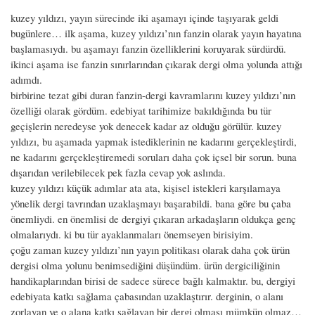
kuzey yıldızı, yayın sürecinde iki aşamayı içinde taşıyarak geldi
bugünlere… ilk aşama, kuzey yıldızı’nın fanzin olarak yayın hayatına
başlamasıydı. bu aşamayı fanzin özelliklerini koruyarak sürdürdü.
ikinci aşama ise fanzin sınırlarından çıkarak dergi olma yolunda attığı
adımdı.
birbirine tezat gibi duran fanzin-dergi kavramlarını kuzey yıldızı’nın
özelliği olarak gördüm. edebiyat tarihimize bakıldığında bu tür
geçişlerin neredeyse yok denecek kadar az olduğu görülür. kuzey
yıldızı, bu aşamada yapmak istediklerinin ne kadarını gerçekleştirdi,
ne kadarını gerçekleştiremedi soruları daha çok içsel bir sorun. buna
dışarıdan verilebilecek pek fazla cevap yok aslında.
kuzey yıldızı küçük adımlar ata ata, kişisel istekleri karşılamaya
yönelik dergi tavrından uzaklaşmayı başarabildi. bana göre bu çaba
önemliydi. en önemlisi de dergiyi çıkaran arkadaşların oldukça genç
olmalarıydı. ki bu tür ayaklanmaları önemseyen birisiyim.
çoğu zaman kuzey yıldızı’nın yayın politikası olarak daha çok ürün
dergisi olma yolunu benimsediğini düşündüm. ürün dergiciliğinin
handikaplarından birisi de sadece sürece bağlı kalmaktır. bu, dergiyi
edebiyata katkı sağlama çabasından uzaklaştırır. derginin, o alanı
zorlayan ve o alana katkı sağlayan bir dergi olması mümkün olmaz…