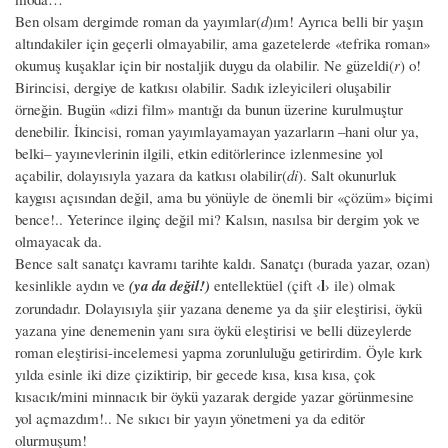
Ben olsam dergimde roman da yayımlar(
d
)ım! Ayrıca belli bir yaşın
altındakiler için geçerli olmayabilir, ama gazetelerde «tefrika roman»
okumuş kuşaklar için bir nostaljik duygu da olabilir. Ne güzeldi(
r
) o!
Birincisi, dergiye de katkısı olabilir. Sadık izleyicileri oluşabilir
örneğin. Bugün «dizi film» mantığı da bunun üzerine kurulmuştur
denebilir. İkincisi, roman yayımlayamayan yazarların –hani olur ya,
belki– yayınevlerinin ilgili, etkin editörlerince izlenmesine yol
açabilir, dolayısıyla yazara da katkısı olabilir(
di
). Salt okunurluk
kaygısı açısından değil, ama bu yönüyle de önemli bir «çözüm» biçimi
bence!.. Yeterince ilginç değil mi? Kalsın, nasılsa bir dergim yok ve
olmayacak da.
Bence salt sanatçı kavramı tarihte kaldı. Sanatçı (burada yazar, ozan)
l
kesinlikle aydın ve
(ya da değil!)
entellektüel (çift ‹
› ile) olmak
zorundadır. Dolayısıyla şiir yazana deneme ya da şiir eleştirisi, öykü
yazana yine denemenin yanı sıra öykü eleştirisi ve belli düzeylerde
roman eleştirisi-incelemesi yapma zorunluluğu getirirdim. Öyle kırk
yılda esinle iki dize çiziktirip, bir gecede kısa, kısa kısa, çok
kısacık/mini minnacık bir öykü yazarak dergide yazar görünmesine
yol açmazdım!.. Ne sıkıcı bir yayın yönetmeni ya da editör
olurmuşum!