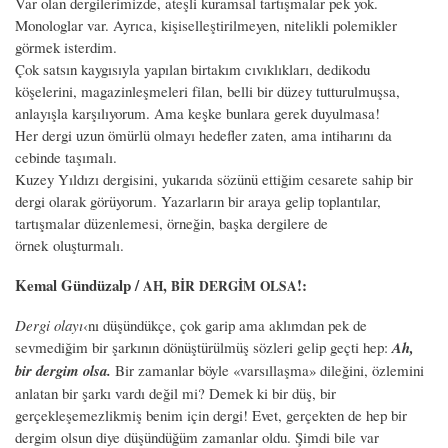
Var olan dergilerimizde, ateşli kuramsal tartışmalar pek yok.
Monologlar var. Ayrıca, kişiselleştirilmeyen, nitelikli polemikler
görmek isterdim.
Çok satsın kaygısıyla yapılan birtakım cıvıklıkları, dedikodu
köşelerini, magazinleşmeleri filan, belli bir düzey tutturulmuşsa,
anlayışla karşılıyorum. Ama keşke bunlara gerek duyulmasa!
Her dergi uzun ömürlü olmayı hedefler zaten, ama intiharını da
cebinde taşımalı.
Kuzey Yıldızı dergisini, yukarıda sözünü ettiğim cesarete sahip bir
dergi olarak görüyorum. Yazarların bir araya gelip toplantılar,
tartışmalar düzenlemesi, örneğin, başka dergilere de
örnek oluşturmalı.
Kemal Gündüzalp /
,
!:
AH
BİR
DERGİM
OLSA
Dergi olayı
‹nı düşündükçe, çok garip ama aklımdan pek de
sevmediğim bir şarkının dönüştürülmüş sözleri gelip geçti hep:
Ah,
bir dergim olsa.
Bir zamanlar böyle «varsıllaşma» dileğini, özlemini
anlatan bir şarkı vardı değil mi? Demek ki bir düş, bir
gerçekleşemezlikmiş benim için dergi! Evet, gerçekten de hep bir
dergim olsun diye düşündüğüm zamanlar oldu. Şimdi bile var