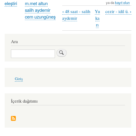
eleştiri
m.met altun
ya da
kayıt olun
salih aydemir
‹
›
48 saat - salih
Yu
cezir - idil ü.
Book
cem uzungüneş
aydemir
ka
traversal
rı
links
Ara
for
soruşturma
Ara
User
Giriş
account
menu
İçerik dağıtımı