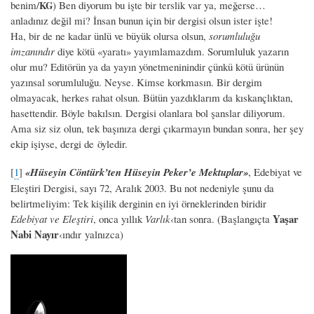
benim/
) Ben diyorum bu işte bir terslik var ya, meğerse…
KG
anladınız değil mi? İnsan bunun için bir dergisi olsun ister işte!
Ha, bir de ne kadar ünlü ve büyük olursa olsun,
sorumluluğu
imzanındır
diye kötü «yaratı» yayımlamazdım. Sorumluluk yazarın
olur mu? Editörün ya da yayın yönetmeninindir çünkü kötü ürünün
yazınsal sorumluluğu. Neyse. Kimse korkmasın. Bir dergim
olmayacak, herkes rahat olsun. Bütün yazdıklarım da kıskançlıktan,
hasettendir. Böyle bakılsın. Dergisi olanlara bol şanslar diliyorum.
Ama siz siz olun, tek başınıza dergi çıkarmayın bundan sonra, her şey
ekip işiyse, dergi de öyledir.
[
1
]
«Hüseyin Cöntürk’ten Hüseyin Peker’e Mektuplar»
, Edebiyat ve
Eleştiri Dergisi, sayı 72, Aralık 2003. Bu not nedeniyle şunu da
belirtmeliyim: Tek kişilik derginin en iyi örneklerinden biridir
Yaşar
Edebiyat ve Eleştiri
, onca yıllık
Varlık
‹tan sonra. (Başlangıçta
Nabi Nayır
‹ındır yalnızca)