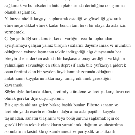
sağlamak ve bu felsefenin bütün platolarında derinliğine dolaşımına
olanak sağlamak,
Yalnızca nitelik kaygıya saplanarak estetiği ve görselliği göz ardı
etmemeye dikkat etmek kadar bunun tam tersi bir olaya da asla izin
vermemek,
Çağın getirdiği son demde, kendi varlığını ısrarla toplumdan
ayrıştırmaya çalışan yalnız bireyin sızılarını duyumsamak ve mümkün
olduğunca yabancılaşmanın tekile indirgediği algı dünyasında her
bireyin «ben» derken aslında bir başkasına onay verdiğini ve kişinin
yalnızlığını savunduğu en etkin depresif anda bile yufkacıya giderek
onun üretimi olan bir şeyden faydalanmak zorunda olduğunu
anlatmanın kaygılarını aktarmayı amaç edinmek gerektiğini
kavramak,
Söylemiyle farkındalıkları, üretimiyle üretene ve üretiye karşı tavrı net
olmak gerekir diye düşünüyorum.
Bir çırpıda aklıma gelen birkaç başlık bunlar. Elbette sanatın ve
üretinin ya da eserin en önde olduğu ama asla popülist kaygılar
taşımadan, sanatın ulaşımını veya bölüşümünü sağlamak için de
gerekli bütün teknik olanakların yaratılarak; dağıtım ve ulaştırılma
sorunlarının kesinlikle çözümlenmesi ve periyodik ve istikrarlı