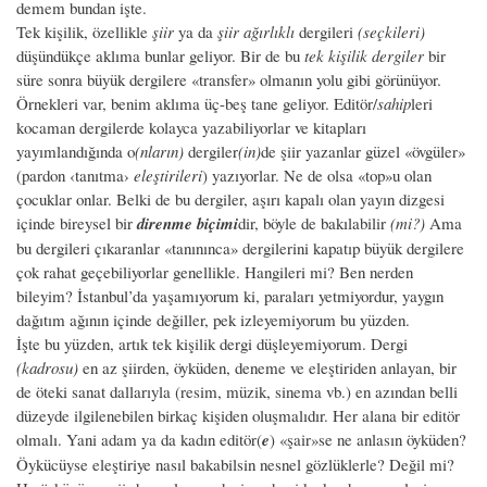
demem bundan işte.
Tek kişilik, özellikle
şiir
ya da
şiir ağırlıklı
dergileri
(seçkileri)
düşündükçe aklıma bunlar geliyor. Bir de bu
tek kişilik dergiler
bir
süre sonra büyük dergilere «transfer» olmanın yolu gibi görünüyor.
Örnekleri var, benim aklıma üç-beş tane geliyor. Editör/
sahip
leri
kocaman dergilerde kolayca yazabiliyorlar ve kitapları
yayımlandığında o
(nların)
dergiler
(in)
de şiir yazanlar güzel «övgüler»
(pardon ‹tanıtma›
eleştirileri
) yazıyorlar. Ne de olsa «top»u olan
çocuklar onlar. Belki de bu dergiler, aşırı kapalı olan yayın dizgesi
içinde bireysel bir
direnme biçimi
dir, böyle de bakılabilir
(mi?)
Ama
bu dergileri çıkaranlar «tanınınca» dergilerini kapatıp büyük dergilere
çok rahat geçebiliyorlar genellikle. Hangileri mi? Ben nerden
bileyim? İstanbul’da yaşamıyorum ki, paraları yetmiyordur, yaygın
dağıtım ağının içinde değiller, pek izleyemiyorum bu yüzden.
İşte bu yüzden, artık tek kişilik dergi düşleyemiyorum. Dergi
(kadrosu)
en az şiirden, öyküden, deneme ve eleştiriden anlayan, bir
de öteki sanat dallarıyla (resim, müzik, sinema vb.) en azından belli
düzeyde ilgilenebilen birkaç kişiden oluşmalıdır. Her alana bir editör
olmalı. Yani adam ya da kadın editör(
e
) «şair»se ne anlasın öyküden?
Öykücüyse eleştiriye nasıl bakabilsin nesnel gözlüklerle? Değil mi?