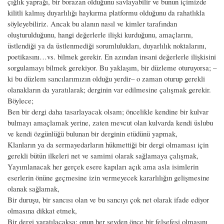
çığlık yaprağı, bir borazan olduğunu savlayabilir ve bunun içimizde
kilitli kalmış duyarlılığı haykırma platformu olduğunu da rahatlıkla
söyleyebiliriz. Ancak bu alanın nasıl ve kimler tarafından
oluşturulduğunu, hangi değerlerle ilişki kurduğunu, amaçlarını,
üstlendiği ya da üstlenmediği sorumlulukları, duyarlılık noktalarını,
poetikasını…vs. bilmek gerekir. En azından insani değerlerle ilişkisini
sorgulamayı bilmek gerekiyor. Bu yaklaşım, bir düzleme oturuyorsa; –
ki bu düzlem sancılarımızın olduğu yerdir– o zaman oturup gerekli
olanakların da yaratılarak; derginin var edilmesine çalışmak gerekir.
Böylece;
Ben bir dergi daha tasarlayacak olsam; öncelikle kendine bir kulvar
bulmayı amaçlamak yerine, zaten mevcut olan kulvarda kendi üslubu
ve kendi özgünlüğü bulunan bir derginin etüdünü yapmak,
Klanların ya da sermayedarların hükmettiği bir dergi olmaması için
gerekli bütün ilkeleri net ve samimi olarak sağlamaya çalışmak,
Yayımlanacak her gerçek esere kapıları açık ama asla isimlerin
eserlerin önüne geçmesine izin vermeyecek kararlılığın gelişmesine
olanak sağlamak,
Bir duruşu, bir sancısı olan ve bu sancıyı çok net olarak ifade ediyor
olmasına dikkat etmek,
Bir dergi yaratılacaksa; onun her şeyden önce bir felsefesi olmasını