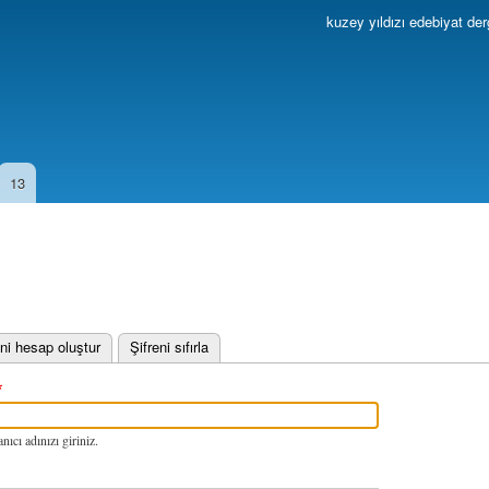
Ana
kuzey yıldızı edebiyat der
içeriğe
atla
13
 sekme)
ni hesap oluştur
Şifreni sıfırla
nıcı adınızı giriniz.