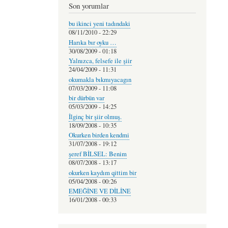
Son yorumlar
bu ikinci yeni tadındaki
08/11/2010 - 22:29
Harıka bır oyku …
30/08/2009 - 01:18
Yalnızca, felsefe ile şiir
24/04/2009 - 11:31
okumakla bıkmıyacagın
07/03/2009 - 11:08
bir dürbün var
05/03/2009 - 14:25
İlginç bir şiir olmuş.
18/09/2008 - 10:35
Okurken birden kendmi
31/07/2008 - 19:12
şeref BİLSEL: Benim
08/07/2008 - 13:17
okurken kaydım qittim bir
05/04/2008 - 00:26
EMEĞİNE VE DİLİNE
16/01/2008 - 00:33