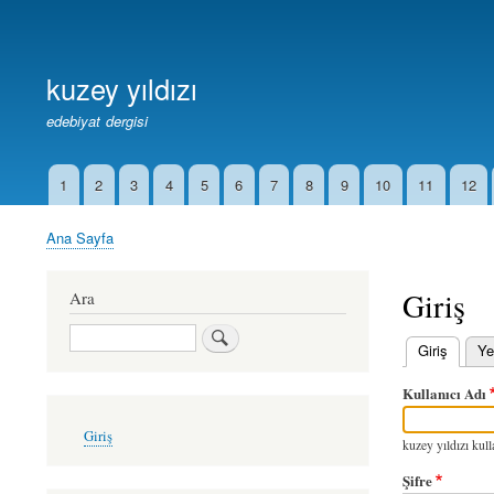
Birincil
Bağlantılar
kuzey yıldızı
edebiyat dergisi
1
2
3
4
5
6
7
8
9
10
11
12
İkincil
Bağlantılar
Ana Sayfa
Sayfa
yolu
Giriş
Ara
Ara
Giriş
(etkin
Ye
Birincil
Kullanıcı Adı
sekmeler
User
Giriş
account
kuzey yıldızı kulla
menu
Şifre