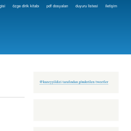
gisi
özge dirik kitabı
pdf dosyaları
duyuru listesi
iletişim
@kuzeyyildizi tarafından gönderilen tweetler