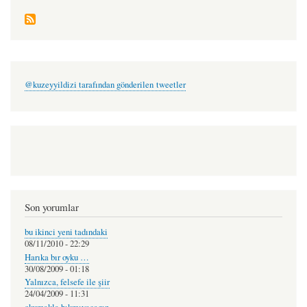
@kuzeyyildizi tarafından gönderilen tweetler
Son yorumlar
bu ikinci yeni tadındaki
08/11/2010 - 22:29
Harıka bır oyku …
30/08/2009 - 01:18
Yalnızca, felsefe ile şiir
24/04/2009 - 11:31