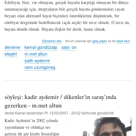
Edebiyat, bize, var olmayan, gerçek hayatta karşılığı olmayan bir dünya
sunamayacağı için, ütopyaların bile gerçek hayata göndermeleri (ayan
beyan) olan alternatif hayat biçimleri önerdiklerini düşünürsek, bir
edebiyat dergisinde hedeflenecek (açık seçik) bir tavır olmalı. O tavır da,
hayata dönük olmak. Hayata ilişkin bir derdi, tasası olmak.
soruşturma
Devamını oku
Yorum yazmak için
giriş yapın
ya da
kayıt olun
hakkında
deneme
kemal gündüzalp
sayı: on
eleştiri
m.met altun
salih aydemir
cem uzungüneş
söyleşi: kadir aydemir / dikenler'in saray'ında
gezerken - m.met altun
Vedat Kamer
tarafından
Pt, 12/02/2007 - 20:52
tarihinde gönderildi
Kadir Aydemir’in 2002 yılında
yayımlanan ve oldukça ses
getiren ilk şiir kitabı Sessizliğin