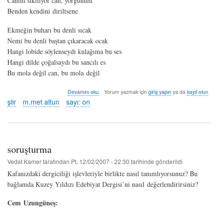
Canım sıkılıyor can, yorgunum
Benden kendini diriltsene
Ekmeğin buharı bu denli sıcak
Nemi bu denli baştan çıkaracak ocak
Hangi lobide söylenseydi kulağıma bu ses
Hangi dilde çoğalsaydı bu sancılı es
Bu mola değil can, bu mola değil
can
Devamını oku
Yorum yazmak için
giriş yapın
ya da
kayıt olun
-
şiir
m.met altun
sayı: on
m.met
altun
hakkında
soruşturma
Vedat Kamer
tarafından
Pt, 12/02/2007 - 22:30
tarihinde gönderildi
Kafanızdaki dergiciliği işlevleriyle birlikte nasıl tanımlıyorsunuz? Bu
bağlamda Kuzey Yıldızı Edebiyat Dergisi’ni nasıl değerlendirirsiniz?
Cem Uzungüneş: