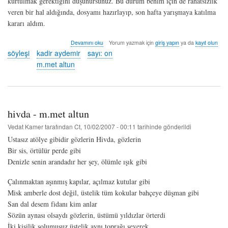
kurtulmak gerektiğini düşünürsünüz. Bu durum benim için de rahatsızlık
veren bir hal aldığında, dosyamı hazırlayıp, son hafta yarışmaya katılma
kararı aldım.
söyleşi:
Devamını oku
Yorum yazmak için
giriş yapın
ya da
kayıt olun
kadir
söyleşi
kadir aydemir
sayı: on
aydemir
m.met altun
/
dikenler'in
saray'ında
gezerken
-
hivda - m.met altun
m.met
altun
Vedat Kamer
tarafından
Ct, 10/02/2007 - 00:11
tarihinde gönderildi
hakkında
Ustasız atölye gibidir gözlerin Hivda, gözlerin
Bir sis, örtülür perde gibi
Denizle senin arandadır her şey, ölümle ışık gibi
Çalınmaktan aşınmış kapılar, açılmaz kutular gibi
Misk amberle dost değil, üstelik tüm kokular bahçeye düşman gibi
San dal desem fidanı kim anlar
Sözün aynası olsaydı gözlerin, üstümü yıldızlar örterdi
İki kişilik solumuşuz üstelik aynı toprağı severek