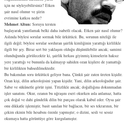
için ne söyleyebilirsiniz? Etken
şair nasıl olunur ve şiirin
evrimine katkısı nedir?
Mehmet Altun:
Soruyu tersten
başlayarak yanıtlamak belki daha isabetli olacak. Etken şair nasıl olunur?
Aslında böylesi sorular sormak bile ürkütücü. Bu, sorunun niteliği ile
ilgili değil; böylesi sorular sorduran şairlik kimliğinin yarattığı kirlilikle
ilgili bir şey. Biraz sert bir yaklaşım olduğu düşünülebilir ancak; samimi
olunduğunda görülecektir ki, şairlik hırkası giyinmiş kimselerin haksız
yere yarattığı ve bununla da kalmayıp sahiden ozan kişilere de yamattığı
bir kirlilikten bahsedilmektedir.
Bu bakımdan soru ürkütücü geliyor bana. Çünkü şair zaten üreten kişidir.
Ozan kişi, dilin arkeolojisini yapan kişidir. Yani, dilin arkeoloğudur şair.
Sabır ve sükûnetle görür işini. Titizlikle ancak; doğallığına dokunmadan
işler sanatını. Okur, ozanın bu uğraşını eseri okurken asla anlamaz, hatta
çok doğal ve dahi gündelik dilin bir parçası olarak kabul eder. Oysa şair
onu dikkatle işlemiştir, basit sanılan bir bağlacın, bir ses tekrarının, bir
çekim ekinin bile hesabını özenle yapmıştır; o dizini, sesli ve sessiz
okumaya hatta görüntüye göre kurgulamıştır.