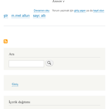
Annem’e
kuğu
Devamını oku
Yorum yazmak için
giriş yapın
ya da
kayıt olun
-
şiir
m.met altun
sayı: altı
m.met
altun
hakkında
Ara
Ara
User
Giriş
account
menu
İçerik dağıtımı