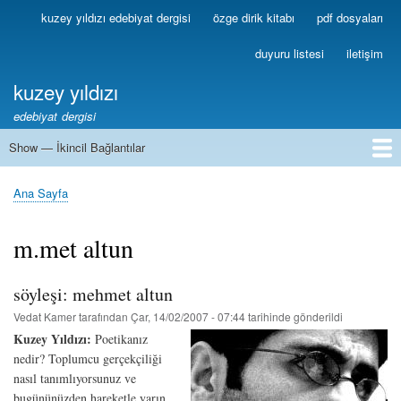
Ana
kuzey yıldızı edebiyat dergisi
özge dirik kitabı
pdf dosyaları
Birincil
içeriğe
Bağlantılar
atla
duyuru listesi
iletişim
kuzey yıldızı
edebiyat dergisi
Show — İkincil Bağlantılar
İkincil
Bağlantılar
1
2
3
4
5
6
7
8
9
10
11
12
13
Ana Sayfa
Sayfa
yolu
m.met altun
söyleşi: mehmet altun
Vedat Kamer
tarafından
Çar, 14/02/2007 - 07:44
tarihinde gönderildi
Kuzey Yıldızı:
Poetikanız
nedir? Toplumcu gerçekçiliği
nasıl tanımlıyorsunuz ve
bugününüzden hareketle yarın