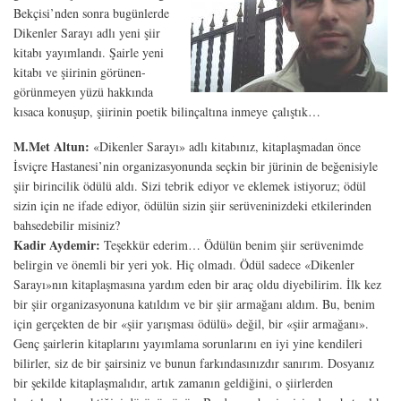
Bekçisi’nden sonra bugünlerde
Dikenler Sarayı adlı yeni şiir
kitabı yayımlandı. Şairle yeni
kitabı ve şiirinin görünen-
görünmeyen yüzü hakkında
kısaca konuşup, şiirinin poetik bilinçaltına inmeye çalıştık…
M.Met Altun:
«Dikenler Sarayı» adlı kitabınız, kitaplaşmadan önce
İsviçre Hastanesi’nin organizasyonunda seçkin bir jürinin de beğenisiyle
şiir birincilik ödülü aldı. Sizi tebrik ediyor ve eklemek istiyoruz; ödül
sizin için ne ifade ediyor, ödülün sizin şiir serüveninizdeki etkilerinden
bahsedebilir misiniz?
Kadir Aydemir:
Teşekkür ederim… Ödülün benim şiir serüvenimde
belirgin ve önemli bir yeri yok. Hiç olmadı. Ödül sadece «Dikenler
Sarayı»nın kitaplaşmasına yardım eden bir araç oldu diyebilirim. İlk kez
bir şiir organizasyonuna katıldım ve bir şiir armağanı aldım. Bu, benim
için gerçekten de bir «şiir yarışması ödülü» değil, bir «şiir armağanı».
Genç şairlerin kitaplarını yayımlama sorunlarını en iyi yine kendileri
bilirler, siz de bir şairsiniz ve bunun farkındasınızdır sanırım. Dosyanız
bir şekilde kitaplaşmalıdır, artık zamanın geldiğini, o şiirlerden