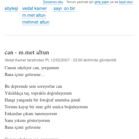
söyleşi:
Devamını oku
Yorum yazmak için
giriş yapın
ya da
kayıt olun
mehmet
söyleşi
vedat kamer
sayı: on bir
altun
m.met altun
hakkında
mehmet altun
can - m.met altun
Vedat Kamer
tarafından
Pt, 12/02/2007 - 23:00
tarihinde gönderildi
Canım sıkılıyor can, yorgunum
Bana içimi getirsene…
Bu depremde seni soruyorlar can
Yıkıldıkça taş, toprakla doğruluyorum
Hangi yangında bir fotoğraf unutulsa şimdi
Torunu kayıp bir nine gibi usulca boğuluyorum
Enkazdan çıkanı tanımıyorum
Sana yıkımı gösteriyorum
Bana içimi getirsene