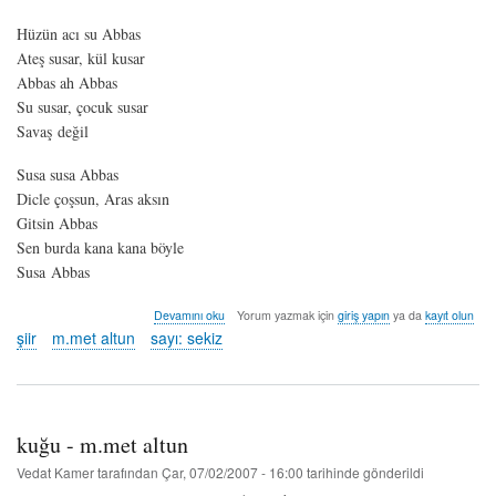
Hüzün acı su Abbas
Ateş susar, kül kusar
Abbas ah Abbas
Su susar, çocuk susar
Savaş değil
Susa susa Abbas
Dicle çoşsun, Aras aksın
Gitsin Abbas
Sen burda kana kana böyle
Susa Abbas
abbas
Devamını oku
Yorum yazmak için
giriş yapın
ya da
kayıt olun
-
şiir
m.met altun
sayı: sekiz
m.met
altun
hakkında
kuğu - m.met altun
Vedat Kamer
tarafından
Çar, 07/02/2007 - 16:00
tarihinde gönderildi