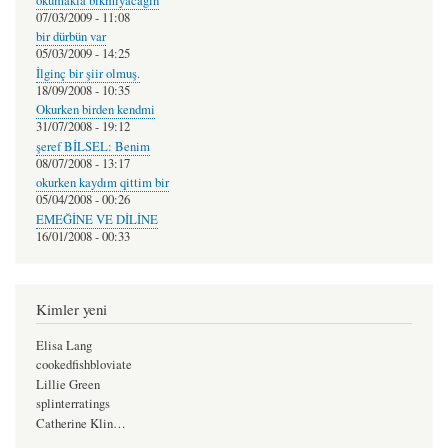
okumakla bıkmıyacagın
07/03/2009 - 11:08
bir dürbün var
05/03/2009 - 14:25
İlginç bir şiir olmuş.
18/09/2008 - 10:35
Okurken birden kendmi
31/07/2008 - 19:12
şeref BİLSEL: Benim
08/07/2008 - 13:17
okurken kaydım qittim bir
05/04/2008 - 00:26
EMEĞİNE VE DİLİNE
16/01/2008 - 00:33
Kimler yeni
Elisa Lang
cookedfishbloviate
Lillie Green
splinterratings
Catherine Klin…