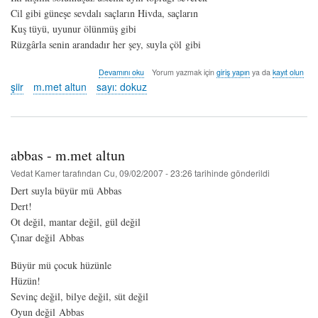
Cil gibi güneşe sevdalı saçların Hivda, saçların
Kuş tüyü, uyunur ölünmüş gibi
Rüzgârla senin arandadır her şey, suyla çöl gibi
hivda
Devamını oku
Yorum yazmak için
giriş yapın
ya da
kayıt olun
-
şiir
m.met altun
sayı: dokuz
m.met
altun
hakkında
abbas - m.met altun
Vedat Kamer
tarafından
Cu, 09/02/2007 - 23:26
tarihinde gönderildi
Dert suyla büyür mü Abbas
Dert!
Ot değil, mantar değil, gül değil
Çınar değil Abbas
Büyür mü çocuk hüzünle
Hüzün!
Sevinç değil, bilye değil, süt değil
Oyun değil Abbas