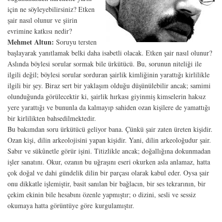
için ne söyleyebilirsiniz? Etken
şair nasıl olunur ve şiirin
evrimine katkısı nedir?
Mehmet Altun:
Soruyu tersten
başlayarak yanıtlamak belki daha isabetli olacak. Etken şair nasıl olunur?
Aslında böylesi sorular sormak bile ürkütücü. Bu, sorunun niteliği ile
ilgili değil; böylesi sorular sorduran şairlik kimliğinin yarattığı kirlilikle
ilgili bir şey. Biraz sert bir yaklaşım olduğu düşünülebilir ancak; samimi
olunduğunda görülecektir ki, şairlik hırkası giyinmiş kimselerin haksız
yere yarattığı ve bununla da kalmayıp sahiden ozan kişilere de yamattığı
bir kirlilikten bahsedilmektedir.
Bu bakımdan soru ürkütücü geliyor bana. Çünkü şair zaten üreten kişidir.
Ozan kişi, dilin arkeolojisini yapan kişidir. Yani, dilin arkeoloğudur şair.
Sabır ve sükûnetle görür işini. Titizlikle ancak; doğallığına dokunmadan
işler sanatını. Okur, ozanın bu uğraşını eseri okurken asla anlamaz, hatta
çok doğal ve dahi gündelik dilin bir parçası olarak kabul eder. Oysa şair
onu dikkatle işlemiştir, basit sanılan bir bağlacın, bir ses tekrarının, bir
çekim ekinin bile hesabını özenle yapmıştır; o dizini, sesli ve sessiz
okumaya hatta görüntüye göre kurgulamıştır.