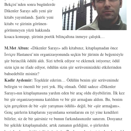
Bekçisi’nden sonra bugünlerde
Dikenler Sarayı adlı yeni şiir
kitabı yayımlandı. Şairle yeni
kitabı ve şiirinin görünen-
görünmeyen yüzü hakkında
kısaca konuşup, şiirinin poetik bilinçaltına inmeye çalıştık…
M.Met Altun:
«Dikenler Sarayı» adlı kitabınız, kitaplaşmadan önce
İsviçre Hastanesi’nin organizasyonunda seçkin bir jürinin de beğenisiyle
şiir birincilik ödülü aldı. Sizi tebrik ediyor ve eklemek istiyoruz; ödül
sizin için ne ifade ediyor, ödülün sizin şiir serüveninizdeki etkilerinden
bahsedebilir misiniz?
Kadir Aydemir:
Teşekkür ederim… Ödülün benim şiir serüvenimde
belirgin ve önemli bir yeri yok. Hiç olmadı. Ödül sadece «Dikenler
Sarayı»nın kitaplaşmasına yardım eden bir araç oldu diyebilirim. İlk kez
bir şiir organizasyonuna katıldım ve bir şiir armağanı aldım. Bu, benim
için gerçekten de bir «şiir yarışması ödülü» değil, bir «şiir armağanı».
Genç şairlerin kitaplarını yayımlama sorunlarını en iyi yine kendileri
bilirler, siz de bir şairsiniz ve bunun farkındasınızdır sanırım. Dosyanız
bir şekilde kitaplaşmalıdır, artık zamanın geldiğini, o şiirlerden