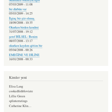
okumakla bıkmıyacagın
07/03/2009 - 11:08
bir dürbün var
05/03/2009 - 14:25
İlginç bir şiir olmuş.
18/09/2008 - 10:35
Okurken birden kendmi
31/07/2008 - 19:12
şeref BİLSEL: Benim
08/07/2008 - 13:17
okurken kaydım qittim bir
05/04/2008 - 00:26
EMEĞİNE VE DİLİNE
16/01/2008 - 00:33
Kimler yeni
Elisa Lang
cookedfishbloviate
Lillie Green
splinterratings
Catherine Klin…