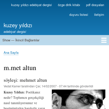
Ana
kuzey yıldızı edebiyat dergisi
özge dirik kitabı
pdf dosyaları
Birincil
içeriğe
Bağlantılar
atla
duyuru listesi
iletişim
kuzey yıldızı
edebiyat dergisi
Show — İkincil Bağlantılar
İkincil
Bağlantılar
1
2
3
4
5
6
7
8
9
10
11
12
13
Ana Sayfa
Sayfa
yolu
m.met altun
söyleşi: mehmet altun
Vedat Kamer
tarafından
Çar, 14/02/2007 - 07:44
tarihinde gönderildi
Kuzey Yıldızı:
Poetikanız
nedir? Toplumcu gerçekçiliği
nasıl tanımlıyorsunuz ve
bugününüzden hareketle yarın