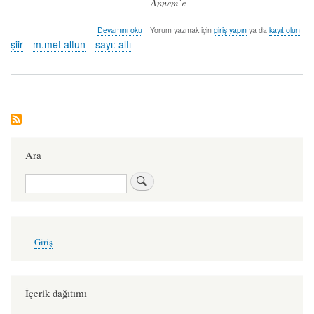
Annem’e
kuğu
Devamını oku
Yorum yazmak için
giriş yapın
ya da
kayıt olun
-
şiir
m.met altun
sayı: altı
m.met
altun
hakkında
Ara
Ara
User
Giriş
account
menu
İçerik dağıtımı