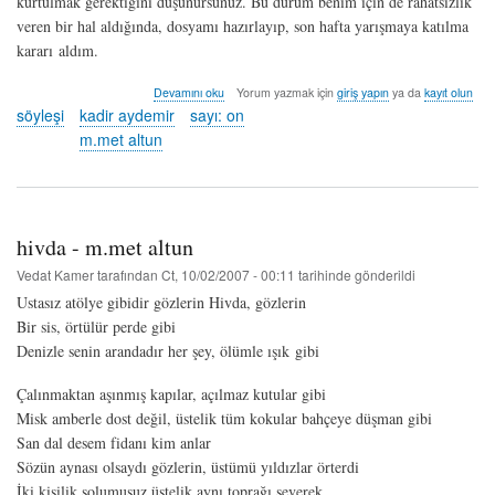
kurtulmak gerektiğini düşünürsünüz. Bu durum benim için de rahatsızlık
veren bir hal aldığında, dosyamı hazırlayıp, son hafta yarışmaya katılma
kararı aldım.
söyleşi:
Devamını oku
Yorum yazmak için
giriş yapın
ya da
kayıt olun
kadir
söyleşi
kadir aydemir
sayı: on
aydemir
m.met altun
/
dikenler'in
saray'ında
gezerken
-
hivda - m.met altun
m.met
altun
Vedat Kamer
tarafından
Ct, 10/02/2007 - 00:11
tarihinde gönderildi
hakkında
Ustasız atölye gibidir gözlerin Hivda, gözlerin
Bir sis, örtülür perde gibi
Denizle senin arandadır her şey, ölümle ışık gibi
Çalınmaktan aşınmış kapılar, açılmaz kutular gibi
Misk amberle dost değil, üstelik tüm kokular bahçeye düşman gibi
San dal desem fidanı kim anlar
Sözün aynası olsaydı gözlerin, üstümü yıldızlar örterdi
İki kişilik solumuşuz üstelik aynı toprağı severek