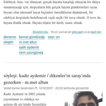
Edebiyat, bize, var olmayan, gerçek hayatta karşılığı olmayan bir dünya
sunamayacağı için, ütopyaların bile gerçek hayata göndermeleri (ayan
beyan) olan alternatif hayat biçimleri önerdiklerini düşünürsek, bir
edebiyat dergisinde hedeflenecek (açık seçik) bir tavır olmalı. O tavır da,
hayata dönük olmak. Hayata ilişkin bir derdi, tasası olmak.
soruşturma
Devamını oku
Yorum yazmak için
giriş yapın
ya da
kayıt olun
hakkında
deneme
kemal gündüzalp
sayı: on
eleştiri
m.met altun
salih aydemir
cem uzungüneş
söyleşi: kadir aydemir / dikenler'in saray'ında
gezerken - m.met altun
Vedat Kamer
tarafından
Pt, 12/02/2007 - 20:52
tarihinde gönderildi
Kadir Aydemir’in 2002 yılında
yayımlanan ve oldukça ses
getiren ilk şiir kitabı Sessizliğin