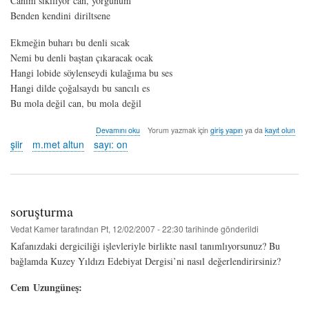
Canım sıkılıyor can, yorgunum
Benden kendini diriltsene
Ekmeğin buharı bu denli sıcak
Nemi bu denli baştan çıkaracak ocak
Hangi lobide söylenseydi kulağıma bu ses
Hangi dilde çoğalsaydı bu sancılı es
Bu mola değil can, bu mola değil
can
Devamını oku
Yorum yazmak için
giriş yapın
ya da
kayıt olun
-
şiir
m.met altun
sayı: on
m.met
altun
hakkında
soruşturma
Vedat Kamer
tarafından
Pt, 12/02/2007 - 22:30
tarihinde gönderildi
Kafanızdaki dergiciliği işlevleriyle birlikte nasıl tanımlıyorsunuz? Bu
bağlamda Kuzey Yıldızı Edebiyat Dergisi’ni nasıl değerlendirirsiniz?
Cem Uzungüneş: