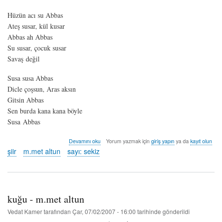
Hüzün acı su Abbas
Ateş susar, kül kusar
Abbas ah Abbas
Su susar, çocuk susar
Savaş değil
Susa susa Abbas
Dicle çoşsun, Aras aksın
Gitsin Abbas
Sen burda kana kana böyle
Susa Abbas
abbas
Devamını oku
Yorum yazmak için
giriş yapın
ya da
kayıt olun
-
şiir
m.met altun
sayı: sekiz
m.met
altun
hakkında
kuğu - m.met altun
Vedat Kamer
tarafından
Çar, 07/02/2007 - 16:00
tarihinde gönderildi