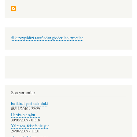
@kuzeyyildizi tarafından gönderilen tweetler
Son yorumlar
bu ikinci yeni tadındaki
08/11/2010 - 22:29
Harıka bır oyku …
30/08/2009 - 01:18
Yalnızca, felsefe ile şiir
24/04/2009 - 11:31