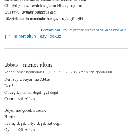
Cil gibi güneşe sevdalı saçların Hivda, saçların
Kuş tüyü, uyunur ölünmüş gibi
Rüzgârla senin arandadır her şey, suyla çöl gibi
hivda
Devamını oku
Yorum yazmak için
giriş yapın
ya da
kayıt olun
-
şiir
m.met altun
sayı: dokuz
m.met
altun
hakkında
abbas - m.met altun
Vedat Kamer
tarafından
Cu, 09/02/2007 - 23:26
tarihinde gönderildi
Dert suyla büyür mü Abbas
Dert!
Ot değil, mantar değil, gül değil
Çınar değil Abbas
Büyür mü çocuk hüzünle
Hüzün!
Sevinç değil, bilye değil, süt değil
Oyun değil Abbas