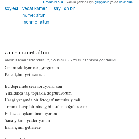
söyleşi:
Devamını oku
Yorum yazmak için
giriş yapın
ya da
kayıt olun
mehmet
söyleşi
vedat kamer
sayı: on bir
altun
m.met altun
hakkında
mehmet altun
can - m.met altun
Vedat Kamer
tarafından
Pt, 12/02/2007 - 23:00
tarihinde gönderildi
Canım sıkılıyor can, yorgunum
Bana içimi getirsene…
Bu depremde seni soruyorlar can
Yıkıldıkça taş, toprakla doğruluyorum
Hangi yangında bir fotoğraf unutulsa şimdi
Torunu kayıp bir nine gibi usulca boğuluyorum
Enkazdan çıkanı tanımıyorum
Sana yıkımı gösteriyorum
Bana içimi getirsene