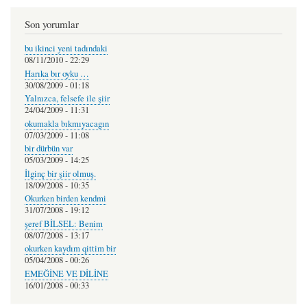
Son yorumlar
bu ikinci yeni tadındaki
08/11/2010 - 22:29
Harıka bır oyku …
30/08/2009 - 01:18
Yalnızca, felsefe ile şiir
24/04/2009 - 11:31
okumakla bıkmıyacagın
07/03/2009 - 11:08
bir dürbün var
05/03/2009 - 14:25
İlginç bir şiir olmuş.
18/09/2008 - 10:35
Okurken birden kendmi
31/07/2008 - 19:12
şeref BİLSEL: Benim
08/07/2008 - 13:17
okurken kaydım qittim bir
05/04/2008 - 00:26
EMEĞİNE VE DİLİNE
16/01/2008 - 00:33