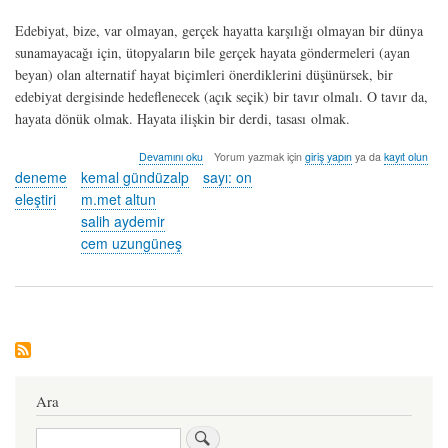
Edebiyat, bize, var olmayan, gerçek hayatta karşılığı olmayan bir dünya
sunamayacağı için, ütopyaların bile gerçek hayata göndermeleri (ayan
beyan) olan alternatif hayat biçimleri önerdiklerini düşünürsek, bir
edebiyat dergisinde hedeflenecek (açık seçik) bir tavır olmalı. O tavır da,
hayata dönük olmak. Hayata ilişkin bir derdi, tasası olmak.
soruşturma
Devamını oku
Yorum yazmak için
giriş yapın
ya da
kayıt olun
hakkında
deneme
kemal gündüzalp
sayı: on
eleştiri
m.met altun
salih aydemir
cem uzungüneş
Ara
Ara