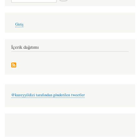
User
Giriş
account
menu
İçerik dağıtımı
@kuzeyyildizi tarafından gönderilen tweetler