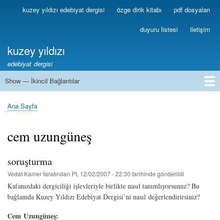
Ana
kuzey yıldızı edebiyat dergisi
özge dirik kitabı
pdf dosyaları
Birincil
içeriğe
Bağlantılar
atla
duyuru listesi
iletişim
kuzey yıldızı
edebiyat dergisi
Show — İkincil Bağlantılar
İkincil
Bağlantılar
1
2
3
4
5
6
7
8
9
10
11
12
13
Ana Sayfa
Sayfa
yolu
cem uzungüneş
soruşturma
Vedat Kamer
tarafından
Pt, 12/02/2007 - 22:30
tarihinde gönderildi
Kafanızdaki dergiciliği işlevleriyle birlikte nasıl tanımlıyorsunuz? Bu
bağlamda Kuzey Yıldızı Edebiyat Dergisi’ni nasıl değerlendirirsiniz?
Cem Uzungüneş: