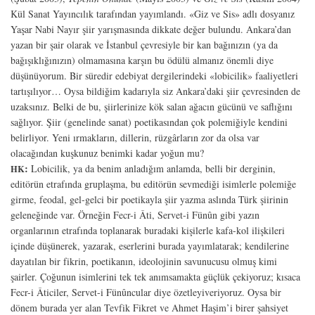
Kül Sanat Yayıncılık tarafından yayımlandı. «Giz ve Sis» adlı dosyanız
Yaşar Nabi Nayır şiir yarışmasında dikkate değer bulundu. Ankara’dan
yazan bir şair olarak ve İstanbul çevresiyle bir kan bağınızın (ya da
bağışıklığınızın) olmamasına karşın bu ödülü almanız önemli diye
düşünüyorum. Bir süredir edebiyat dergilerindeki «lobicilik» faaliyetleri
tartışılıyor… Oysa bildiğim kadarıyla siz Ankara’daki şiir çevresinden de
uzaksınız. Belki de bu, şiirlerinize kök salan ağacın gücünü ve saflığını
sağlıyor. Şiir (genelinde sanat) poetikasından çok polemiğiyle kendini
belirliyor. Yeni ırmakların, dillerin, rüzgârların zor da olsa var
olacağından kuşkunuz benimki kadar yoğun mu?
:
Lobicilik, ya da benim anladığım anlamda, belli bir derginin,
HK
editörün etrafında gruplaşma, bu editörün sevmediği isimlerle polemiğe
girme, feodal, gel-gelci bir poetikayla şiir yazma aslında Türk şiirinin
geleneğinde var. Örneğin Fecr-i Âti, Servet-i Fünûn gibi yazın
organlarının etrafında toplanarak buradaki kişilerle kafa-kol ilişkileri
içinde düşünerek, yazarak, eserlerini burada yayımlatarak; kendilerine
dayatılan bir fikrin, poetikanın, ideolojinin savunucusu olmuş kimi
şairler. Çoğunun isimlerini tek tek anımsamakta güçlük çekiyoruz; kısaca
Fecr-i Âticiler, Servet-i Fünûncular diye özetleyiveriyoruz. Oysa bir
dönem burada yer alan Tevfik Fikret ve Ahmet Haşim’i birer şahsiyet