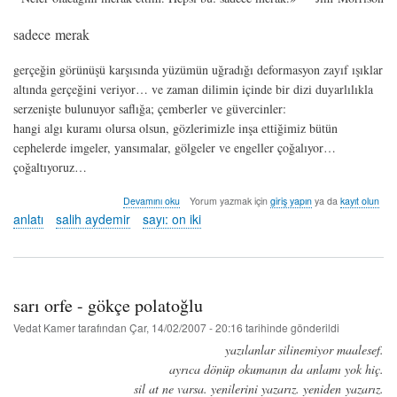
sadece merak
gerçeğin görünüşü karşısında yüzümün uğradığı deformasyon zayıf ışıklar
altında gerçeğini veriyor… ve zaman dilimin içinde bir dizi duyarlılıkla
serzenişte bulunuyor saflığa; çemberler ve güvercinler:
hangi algı kuramı olursa olsun, gözlerimizle inşa ettiğimiz bütün
cephelerde imgeler, yansımalar, gölgeler ve engeller çoğalıyor…
çoğaltıyoruz…
küçük
Devamını oku
Yorum yazmak için
giriş yapın
ya da
kayıt olun
defterler
anlatı
salih aydemir
sayı: on iki
II
-
salih
aydemir
hakkında
sarı orfe - gökçe polatoğlu
Vedat Kamer
tarafından
Çar, 14/02/2007 - 20:16
tarihinde gönderildi
yazılanlar silinemiyor maalesef.
ayrıca dönüp okumanın da anlamı yok hiç.
sil at ne varsa. yenilerini yazarız. yeniden yazarız.