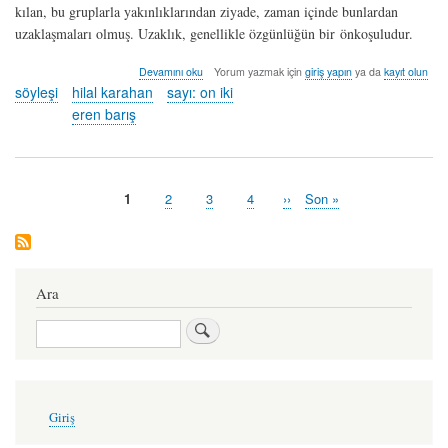
kılan, bu gruplarla yakınlıklarından ziyade, zaman içinde bunlardan
uzaklaşmaları olmuş. Uzaklık, genellikle özgünlüğün bir önkoşuludur.
söyleşi:
Devamını oku
Yorum yazmak için
giriş yapın
ya da
kayıt olun
hilal
söyleşi
hilal karahan
sayı: on iki
karahan
eren barış
-
eren
barış
hakkında
Şu
1
Sayfa
2
Sayfa
3
Sayfa
4
Sonraki
››
Last
Son »
Pagination
an
sayfa
page
kullanılan
sayfa
Ara
Ara
User
Giriş
account
menu