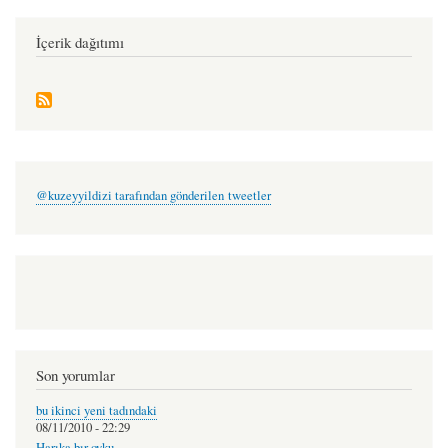
İçerik dağıtımı
@kuzeyyildizi tarafından gönderilen tweetler
Son yorumlar
bu ikinci yeni tadındaki
08/11/2010 - 22:29
Harıka bır oyku …