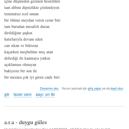
içine düşmeden gezinen hissizlikte
tam dibini dipsizlikte çözümleyen
teminatsız ecel sunan
bir ölüme meydan veren cesur biri
tam buradan mesafeli duran
dirildiğine şaşkın
hatırlarıyla devam eden
can sıkan ve bıktıran
kaçarken meçhulüne meç atan
delirdiği ile kanmaya yatkın
açıklaması olmayan
bakiyesiz bir son ile
bir mezara çok iyi giren canlı biri
nifak
Devamını oku
Yorum yazmak için
giriş yapın
ya da
kayıt olun
şekeri
şiir
tezer cem
sayı: on iki
-
tezer
cem
hakkında
a.r.a - duygu güles