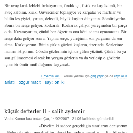
Bir avuç kırık leblebi fırlatıyorum, fındık içi, fıstık ve kuş üzümü, bir
avuç kalbimi, kırık. Güvercinler toplaşıyor ve kargalar ve martılar ve
bütün leş yiyici, yırtıcı, dehşetli, büyük kuşları dünyanın. Sömürüyorlar.
Sonra bir serçe geliyor, korkarak. Korkarak çalıyor yüreğimden bir parça
o da. Kızamıyorum, çünkü ben öğrettim ona kötü adamı oynamasını. Bir
serçe daha geliyor sonra. Yapma serçe, yüreğimin son parçasını da sen
alma. Korkuyorum. Bütün çirkin gözleri kuşların, üzerinde. Sözlerime
inansın istiyorum. Görsün gözlerimin içinde gülen yüzünü. Çünkü bu ya
son gülümsemesi olacak bu yorgun gözlerin ya da yerleşip o gözlerin
içine bir ömür mutluluğumu taşıyacak.
kuzey
Devamını oku
Yorum yazmak için
giriş yapın
ya da
kayıt olun
yıldızı
anlatı
özgür macit
sayı: on iki
-
özgür
macit
hakkında
küçük defterler II - salih aydemir
Vedat Kamer
tarafından
Çar, 14/02/2007 - 21:06
tarihinde gönderildi
«Diyelim ki sadece gerçekliğin sınırlarını deniyorum.
Neler olacağını merak ettim. Hepsi bu: sadece merak.» — Jim Morrison