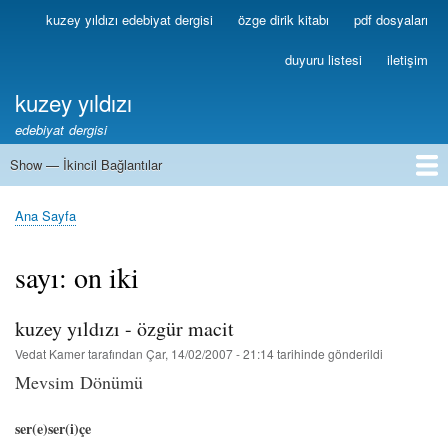
Ana
kuzey yıldızı edebiyat dergisi
özge dirik kitabı
pdf dosyaları
Birincil
içeriğe
Bağlantılar
atla
duyuru listesi
iletişim
kuzey yıldızı
edebiyat dergisi
Show — İkincil Bağlantılar
İkincil
Bağlantılar
1
2
3
4
5
6
7
8
9
10
11
12
13
Ana Sayfa
Sayfa
yolu
sayı: on iki
kuzey yıldızı - özgür macit
Vedat Kamer
tarafından
Çar, 14/02/2007 - 21:14
tarihinde gönderildi
Mevsim Dönümü
ser(e)ser(i)çe