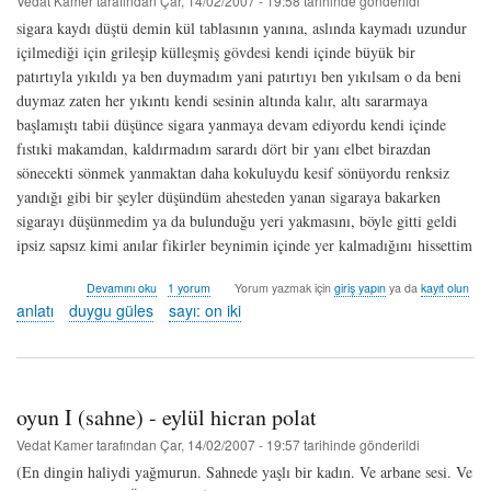
Vedat Kamer
tarafından
Çar, 14/02/2007 - 19:58
tarihinde gönderildi
sigara kaydı düştü demin kül tablasının yanına, aslında kaymadı uzundur
içilmediği için grileşip külleşmiş gövdesi kendi içinde büyük bir
patırtıyla yıkıldı ya ben duymadım yani patırtıyı ben yıkılsam o da beni
duymaz zaten her yıkıntı kendi sesinin altında kalır, altı sararmaya
başlamıştı tabii düşünce sigara yanmaya devam ediyordu kendi içinde
fıstıki makamdan, kaldırmadım sarardı dört bir yanı elbet birazdan
sönecekti sönmek yanmaktan daha kokuluydu kesif sönüyordu renksiz
yandığı gibi bir şeyler düşündüm ahesteden yanan sigaraya bakarken
sigarayı düşünmedim ya da bulunduğu yeri yakmasını, böyle gitti geldi
ipsiz sapsız kimi anılar fikirler beynimin içinde yer kalmadığını hissettim
a.r.a
Devamını oku
1 yorum
Yorum yazmak için
giriş yapın
ya da
kayıt olun
-
anlatı
duygu güles
sayı: on iki
duygu
güles
hakkında
oyun I (sahne) - eylül hicran polat
Vedat Kamer
tarafından
Çar, 14/02/2007 - 19:57
tarihinde gönderildi
(En dingin haliydi yağmurun. Sahnede yaşlı bir kadın. Ve arbane sesi. Ve