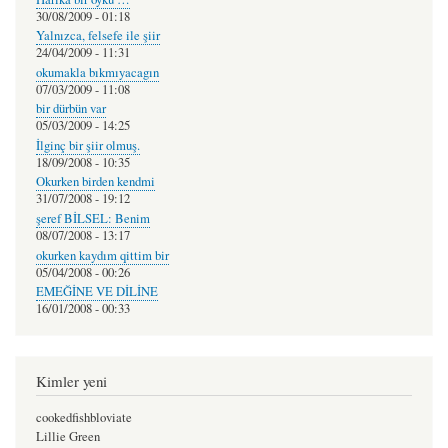
30/08/2009 - 01:18
Yalnızca, felsefe ile şiir
24/04/2009 - 11:31
okumakla bıkmıyacagın
07/03/2009 - 11:08
bir dürbün var
05/03/2009 - 14:25
İlginç bir şiir olmuş.
18/09/2008 - 10:35
Okurken birden kendmi
31/07/2008 - 19:12
şeref BİLSEL: Benim
08/07/2008 - 13:17
okurken kaydım qittim bir
05/04/2008 - 00:26
EMEĞİNE VE DİLİNE
16/01/2008 - 00:33
Kimler yeni
cookedfishbloviate
Lillie Green