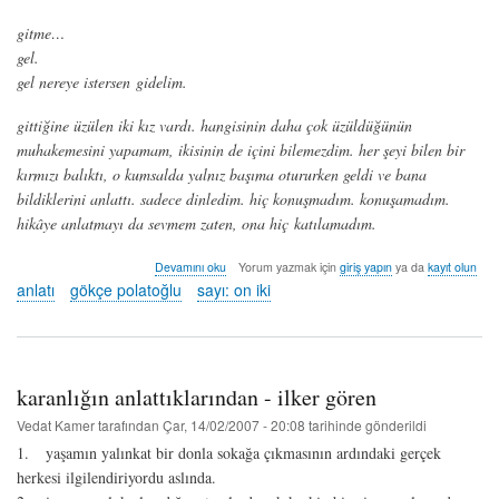
gitme…
gel.
gel nereye istersen gidelim.
gittiğine üzülen iki kız vardı. hangisinin daha çok üzüldüğünün
muhakemesini yapamam, ikisinin de içini bilemezdim. her şeyi bilen bir
kırmızı balıktı, o kumsalda yalnız başıma otururken geldi ve bana
bildiklerini anlattı. sadece dinledim. hiç konuşmadım. konuşamadım.
hikâye anlatmayı da sevmem zaten, ona hiç katılamadım.
sarı
Devamını oku
Yorum yazmak için
giriş yapın
ya da
kayıt olun
orfe
anlatı
gökçe polatoğlu
sayı: on iki
-
gökçe
polatoğlu
hakkında
karanlığın anlattıklarından - ilker gören
Vedat Kamer
tarafından
Çar, 14/02/2007 - 20:08
tarihinde gönderildi
1. yaşamın yalınkat bir donla sokağa çıkmasının ardındaki gerçek
herkesi ilgilendiriyordu aslında.