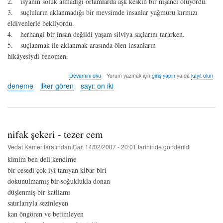
2. isyanın soluk almadığı ortamlarda aşk keskin bir nişancı oluyordu.
3. suçluların aklanmadığı bir mevsimde insanlar yağmuru kırmızı
eldivenlerle bekliyordu.
4. herhangi bir insan değildi yaşam silviya saçlarını tararken.
5. suçlanmak ile aklanmak arasında ölen insanların
hikâyesiydi fenomen.
karanlığın
Devamını oku
Yorum yazmak için
giriş yapın
ya da
kayıt olun
anlattıklarından
deneme
ilker gören
sayı: on iki
-
ilker
gören
hakkında
nifak şekeri - tezer cem
Vedat Kamer
tarafından
Çar, 14/02/2007 - 20:01
tarihinde gönderildi
kimim ben deli kendime
bir cesedi çok iyi tanıyan kibar biri
dokunulmamış bir soğuklukla donan
düşlenmiş bir katliamı
satırlarıyla sezinleyen
kan öngören ve betimleyen