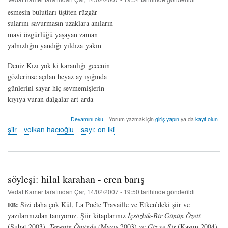
esmesin bulutları üşüten rüzgâr
sularını savurmasın uzaklara anıların
mavi özgürlüğü yaşayan zaman
yalnızlığın yandığı yıldıza yakın
Deniz Kızı yok ki karanlığı gecenin
gözlerinse açılan beyaz ay ışığında
günlerini sayar hiç sevmemişlerin
kıyıya vuran dalgalar art arda
deniz
Devamını oku
Yorum yazmak için
giriş yapın
ya da
kayıt olun
kızı
şiir
volkan hacıoğlu
sayı: on iki
-
volkan
hacıoğlu
hakkında
söyleşi: hilal karahan - eren barış
Vedat Kamer
tarafından
Çar, 14/02/2007 - 19:50
tarihinde gönderildi
:
Sizi daha çok Kül, La Poéte Travaille ve Etken’deki şiir ve
EB
yazılarınızdan tanıyoruz. Şiir kitaplarınız
İçsözlük-Bir Günün Özeti
(Şubat 2003),
Tepenin Önünde
(Mayıs 2003) ve
Giz ve Sis
(Kasım 2004)