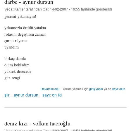
darbe - aynur dursun
hakkında
Vedat Kamer
tarafından
Çar, 14/02/2007 - 19:55
tarihinde gönderildi
gecemi yıkamayın!
yakamozla örtülü yatakta
rotasını değiştiren zaman
çarptı rüyama
uyandım
birkaç damla
ölüm kokladım
yüksek derecede
güz rengi
darbe
Devamını oku
Yorum yazmak için
giriş yapın
ya da
kayıt olun
-
şiir
aynur dursun
sayı: on iki
aynur
dursun
hakkında
deniz kızı - volkan hacıoğlu
Vedat Kamer
tarafından
Çar, 14/02/2007 - 19:54
tarihinde gönderildi