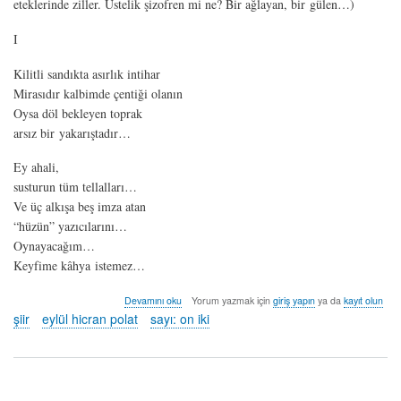
eteklerinde ziller. Üstelik şizofren mi ne? Bir ağlayan, bir gülen…)
I
Kilitli sandıkta asırlık intihar
Mirasıdır kalbimde çentiği olanın
Oysa döl bekleyen toprak
arsız bir yakarıştadır…
Ey ahali,
susturun tüm tellalları…
Ve üç alkışa beş imza atan
“hüzün” yazıcılarını…
Oynayacağım…
Keyfime kâhya istemez…
oyun
Devamını oku
Yorum yazmak için
giriş yapın
ya da
kayıt olun
I
şiir
eylül hicran polat
sayı: on iki
(sahne)
-
eylül
hicran
polat