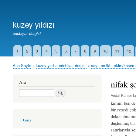
Birincil
Bağlantılar
kuzey yıldızı
edebiyat dergisi
1
2
3
4
5
6
7
8
9
10
11
12
İkincil
Bağlantılar
Ana Sayfa
kuzey yıldızı edebiyat dergisi
sayı: on iki - ekim/kasım
Sayfa
yolu
nifak ş
Ara
Ara
Vedat Kamer
ta
kimim ben de
bir cesedi çok
dokunulmamış
User
Giriş
account
düşlenmiş bir
menu
satırlarıyla s