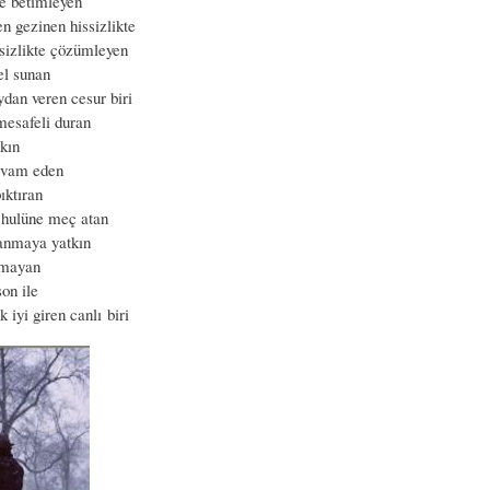
e betimleyen
n gezinen hissizlikte
psizlikte çözümleyen
el sunan
dan veren cesur biri
esafeli duran
şkın
devam eden
ıktıran
hulüne meç atan
kanmaya yatkın
lmayan
son ile
 iyi giren canlı biri