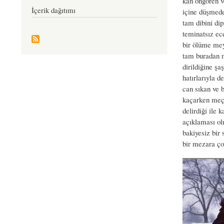
kan öngören v
İçerik dağıtımı
içine düşmede
tam dibini di
teminatsız ec
bir ölüme mey
tam buradan m
dirildiğine şa
hatırlarıyla 
can sıkan ve b
kaçarken meç
delirdiği ile 
açıklaması o
bakiyesiz bir 
bir mezara çok