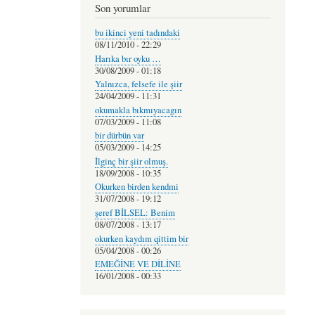
Son yorumlar
bu ikinci yeni tadındaki
08/11/2010 - 22:29
Harıka bır oyku …
30/08/2009 - 01:18
Yalnızca, felsefe ile şiir
24/04/2009 - 11:31
okumakla bıkmıyacagın
07/03/2009 - 11:08
bir dürbün var
05/03/2009 - 14:25
İlginç bir şiir olmuş.
18/09/2008 - 10:35
Okurken birden kendmi
31/07/2008 - 19:12
şeref BİLSEL: Benim
08/07/2008 - 13:17
okurken kaydım qittim bir
05/04/2008 - 00:26
EMEĞİNE VE DİLİNE
16/01/2008 - 00:33