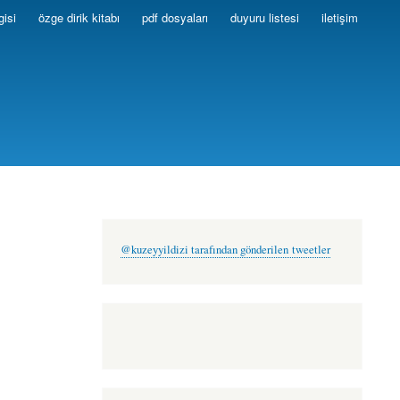
gisi
özge dirik kitabı
pdf dosyaları
duyuru listesi
iletişim
@kuzeyyildizi tarafından gönderilen tweetler