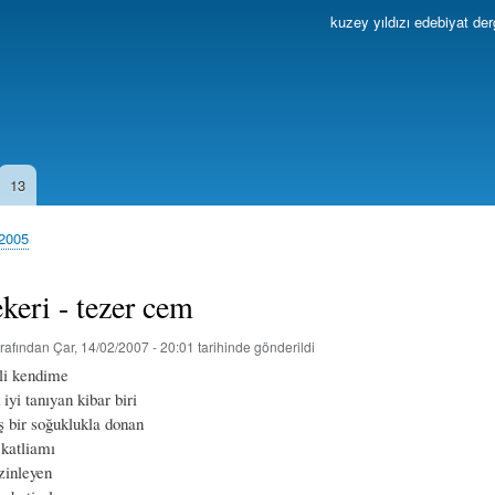
Ana
kuzey yıldızı edebiyat der
içeriğe
atla
13
 2005
ekeri - tezer cem
rafından
Çar, 14/02/2007 - 20:01
tarihinde gönderildi
li kendime
 iyi tanıyan kibar biri
 bir soğuklukla donan
 katliamı
ezinleyen