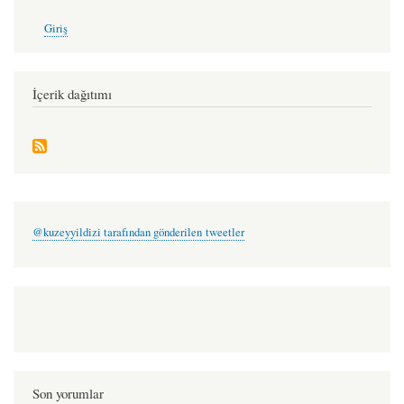
User
Giriş
account
menu
İçerik dağıtımı
@kuzeyyildizi tarafından gönderilen tweetler
Son yorumlar