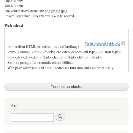
One file only.
100 KB limit.
İzin verilen dosya uzantıları: png gif jpg jpeg.
Images larger than
120x120
pixels will be resized.
Web adresi
Metin biçimleri hakkında
İzin verilen HTML etiketleri: <a href hreflang>
<em> <strong> <cite> <blockquote cite> <code> <ul type> <ol start type>
<li> <dl> <dt> <dd> <h2 id> <h3 id> <h4 id> <h5 id> <h6 id>
Satır ve paragraflar otomatik olarak bölünür.
Web page addresses and email addresses turn into links automatically.
Ara
Ara