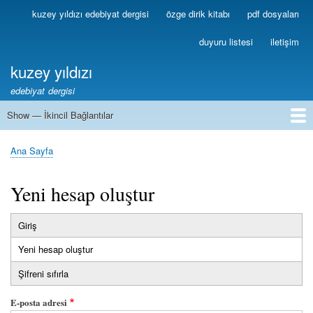
Ana
kuzey yıldızı edebiyat dergisi
özge dirik kitabı
pdf dosyaları
Birincil
içeriğe
Bağlantılar
atla
duyuru listesi
iletişim
kuzey yıldızı
edebiyat dergisi
Show — İkincil Bağlantılar
İkincil
Bağlantılar
1
2
3
4
5
6
7
8
9
10
11
12
13
Ana Sayfa
Sayfa
yolu
Yeni hesap oluştur
Giriş
Birincil
Yeni hesap oluştur
(etkin
sekmeler
sekme)
Şifreni sıfırla
E-posta adresi