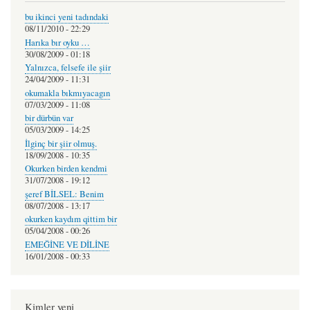
bu ikinci yeni tadındaki
08/11/2010 - 22:29
Harıka bır oyku …
30/08/2009 - 01:18
Yalnızca, felsefe ile şiir
24/04/2009 - 11:31
okumakla bıkmıyacagın
07/03/2009 - 11:08
bir dürbün var
05/03/2009 - 14:25
İlginç bir şiir olmuş.
18/09/2008 - 10:35
Okurken birden kendmi
31/07/2008 - 19:12
şeref BİLSEL: Benim
08/07/2008 - 13:17
okurken kaydım qittim bir
05/04/2008 - 00:26
EMEĞİNE VE DİLİNE
16/01/2008 - 00:33
Kimler yeni