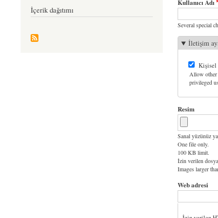
Kullanıcı Adı
İçerik dağıtımı
Several special ch
İletişim ay
Kişisel
Allow other 
privileged us
Resim
Sanal yüzünüz ya
One file only.
100 KB limit.
İzin verilen dosya
Images larger th
Web adresi
İzin verilen 