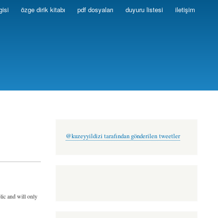
gisi
özge dirik kitabı
pdf dosyaları
duyuru listesi
iletişim
@kuzeyyildizi tarafından gönderilen tweetler
lic and will only