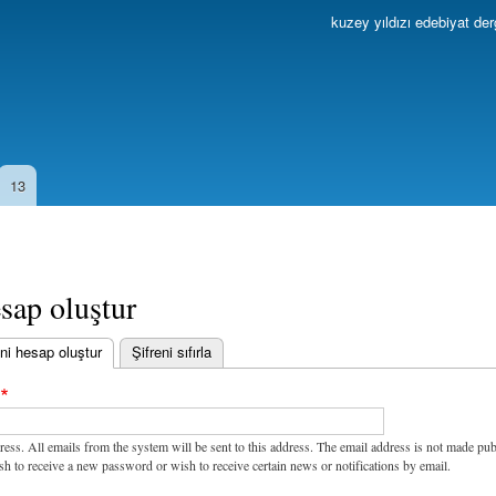
Ana
kuzey yıldızı edebiyat der
içeriğe
atla
13
sap oluştur
ni hesap oluştur
(etkin sekme)
Şifreni sıfırla
ress. All emails from the system will be sent to this address. The email address is not made pub
sh to receive a new password or wish to receive certain news or notifications by email.