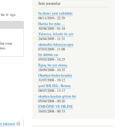
Son yorumlar
bu ikinci yeni tadındaki
d the @ sign.
08/11/2010 - 22:29
Harıka bır oyku …
30/08/2009 - 01:18
Yalnızca, felsefe ile şiir
24/04/2009 - 11:31
that some
okumakla bıkmıyacagın
ture.
07/03/2009 - 11:08
bir dürbün var
05/03/2009 - 14:25
İlginç bir şiir olmuş.
18/09/2008 - 10:35
Okurken birden kendmi
31/07/2008 - 19:12
şeref BİLSEL: Benim
08/07/2008 - 13:17
okurken kaydım qittim bir
05/04/2008 - 00:26
EMEĞİNE VE DİLİNE
16/01/2008 - 00:33
ri hakkında