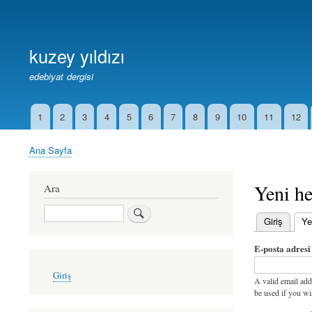
Birincil
Bağlantılar
kuzey yıldızı
edebiyat dergisi
1
2
3
4
5
6
7
8
9
10
11
12
İkincil
Bağlantılar
Ana Sayfa
Sayfa
yolu
Yeni he
Ara
Ara
Giriş
Ye
Birincil
E-posta adresi
sekmeler
User
Giriş
account
A valid email add
menu
be used if you wi