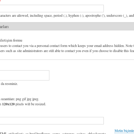
aracters are allowed, including space, period (.), hyphen (-), apostrophe ('), underscore (_), an
arları
 iletişim formu
users to contact you via a personal contact form which keeps your email address hidden. Note 
ers such as site administrators are still able to contact you even if you choose to disable this fea
 da resminiz.
 uzantıları: png gif jpg jpeg.
an
120x120
pixels will be resized.
Metin biçimle
HTML etiketleri: <a href hreflang> <em> <strong> <cite> <blockquote