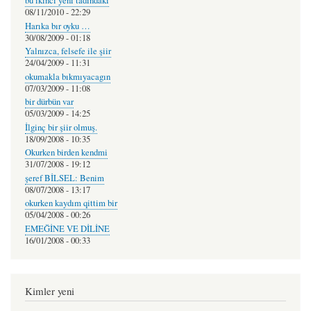
bu ikinci yeni tadındaki
08/11/2010 - 22:29
Harıka bır oyku …
30/08/2009 - 01:18
Yalnızca, felsefe ile şiir
24/04/2009 - 11:31
okumakla bıkmıyacagın
07/03/2009 - 11:08
bir dürbün var
05/03/2009 - 14:25
İlginç bir şiir olmuş.
18/09/2008 - 10:35
Okurken birden kendmi
31/07/2008 - 19:12
şeref BİLSEL: Benim
08/07/2008 - 13:17
okurken kaydım qittim bir
05/04/2008 - 00:26
EMEĞİNE VE DİLİNE
16/01/2008 - 00:33
Kimler yeni