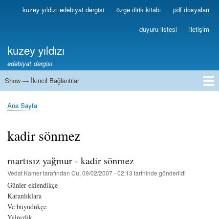
Ana
kuzey yıldızı edebiyat dergisi
özge dirik kitabı
pdf dosyaları
Birincil
içeriğe
Bağlantılar
atla
duyuru listesi
iletişim
kuzey yıldızı
edebiyat dergisi
Show — İkincil Bağlantılar
İkincil
Bağlantılar
1
2
3
4
5
6
7
8
9
10
11
12
13
Ana Sayfa
Sayfa
yolu
kadir sönmez
martısız yağmur - kadir sönmez
Vedat Kamer
tarafından
Cu, 09/02/2007 - 02:13
tarihinde gönderildi
Günler eklendikçe
Karanlıklara
Ve büyüdükçe
Yalnızlık,