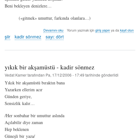
Beni bekleyen denizlere…
(«gitmek» umuttur, farkında olanlara…)
gitmeliyim
Devamını oku
Yorum yazmak için
giriş yapın
ya da
kayıt olun
-
şiir
kadir sönmez
sayı: dört
kadir
sönmez
hakkında
yıkık bir akşamüstü - kadir sönmez
Vedat Kamer
tarafından
Pa, 17/12/2006 - 17:49
tarihinde gönderildi
Yıkık bir akşamüstü bıraktın bana
Yazarken ellerim acır
Günden geriye,
Sensizlik kalır…
/Her sonbahar bir umuttur aslında
Açılabilir diye zaman
Hep beklenen
Güneşli bir yaza/