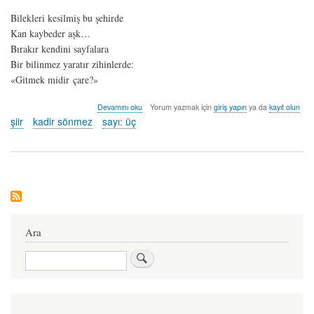
Bilekleri kesilmiş bu şehirde
Kan kaybeder aşk…
Bırakır kendini sayfalara
Bir bilinmez yaratır zihinlerde:
«Gitmek midir çare?»
yıkık
Devamını oku
Yorum yazmak için
giriş yapın
ya da
kayıt olun
bir
şiir
kadir sönmez
sayı: üç
akşamüstü
-
kadir
sönmez
hakkında
Ara
Ara
User