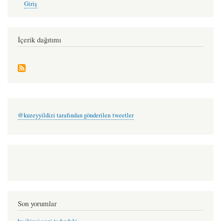
Giriş
account
menu
İçerik dağıtımı
@kuzeyyildizi tarafından gönderilen tweetler
Son yorumlar