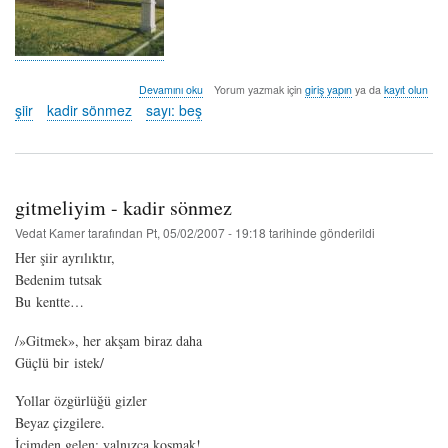
yakın
Devamını oku
Yorum yazmak için
giriş yapın
ya da
kayıt olun
/
şiir
kadir sönmez
sayı: beş
uzak:
bedensiz
umutlar
-
kadir
gitmeliyim - kadir sönmez
sönmez
hakkında
Vedat Kamer
tarafından
Pt, 05/02/2007 - 19:18
tarihinde gönderildi
Her şiir ayrılıktır,
Bedenim tutsak
Bu kentte…
/»Gitmek», her akşam biraz daha
Güçlü bir istek/
Yollar özgürlüğü gizler
Beyaz çizgilere.
İçimden gelen: yalnızca koşmak!