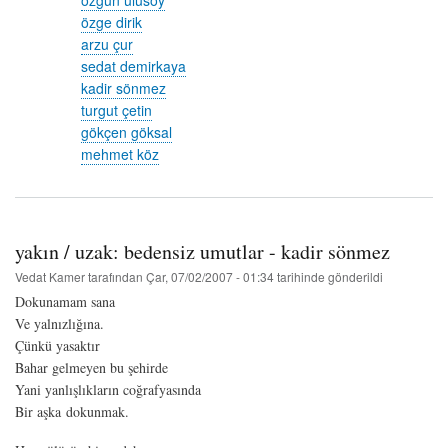
özgün ulusoy
özge dirik
arzu çur
sedat demirkaya
kadir sönmez
turgut çetin
gökçen göksal
mehmet köz
yakın / uzak: bedensiz umutlar - kadir sönmez
Vedat Kamer
tarafından
Çar, 07/02/2007 - 01:34
tarihinde gönderildi
Dokunamam sana
Ve yalnızlığına.
Çünkü yasaktır
Bahar gelmeyen bu şehirde
Yani yanlışlıkların coğrafyasında
Bir aşka dokunmak.