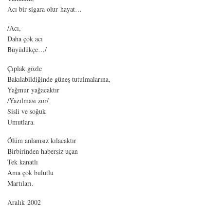
Acı bir sigara olur hayat…
/Acı,
Daha çok acı
Büyüdükçe…/
Çıplak gözle
Bakılabildiğinde güneş tutulmalarına,
Yağmur yağacaktır
/Yazılması zor/
Sisli ve soğuk
Umutlara.
Ölüm anlamsız kılacaktır
Birbirinden habersiz uçan
Tek kanatlı
Ama çok bulutlu
Martıları.
Aralık 2002