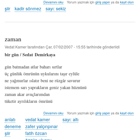
martısız
Devamını oku
Yorum yazmak için
giriş yapın
ya da
kayıt olun
yağmur
şiir
kadir sönmez
sayı: sekiz
-
kadir
sönmez
hakkında
zaman
Vedat Kamer
tarafından
Çar, 07/02/2007 - 15:55
tarihinde gönderildi
bir gün / Sedat Demirkaya
gün batmadan atlar baharı sırtlar
üç günlük ömrünün uykularını taşır eylüle
ne yağmurlar ıslatır beni ne rüzgâr savurur
istemem sarı yaprakların geniz yakan hüznünü
zaman akar avuçlarımdan
tüketir ayrılıkların ömrünü
zaman
Devamını oku
Yorum yazmak için
giriş yapın
ya da
kayıt olun
hakkında
anlatı
vedat kamer
sayı: altı
deneme
zafer yalçınpınar
şiir
fatih özcan