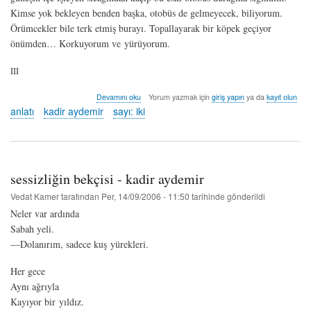
Kimse yok bekleyen benden başka, otobüs de gelmeyecek, biliyorum.
Örümcekler bile terk etmiş burayı. Topallayarak bir köpek geçiyor
önümden… Korkuyorum ve yürüyorum.
III
görme
Devamını oku
Yorum yazmak için
giriş yapın
ya da
kayıt olun
denemeleri
anlatı
kadir aydemir
sayı: iki
-
kadir
aydemir
hakkında
sessizliğin bekçisi - kadir aydemir
Vedat Kamer
tarafından
Per, 14/09/2006 - 11:50
tarihinde gönderildi
Neler var ardında
Sabah yeli.
—Dolanırım, sadece kuş yürekleri.
Her gece
Aynı ağrıyla
Kayıyor bir yıldız.