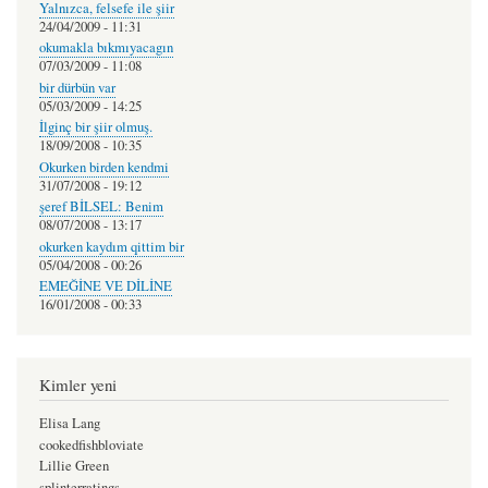
Yalnızca, felsefe ile şiir
24/04/2009 - 11:31
okumakla bıkmıyacagın
07/03/2009 - 11:08
bir dürbün var
05/03/2009 - 14:25
İlginç bir şiir olmuş.
18/09/2008 - 10:35
Okurken birden kendmi
31/07/2008 - 19:12
şeref BİLSEL: Benim
08/07/2008 - 13:17
okurken kaydım qittim bir
05/04/2008 - 00:26
EMEĞİNE VE DİLİNE
16/01/2008 - 00:33
Kimler yeni
Elisa Lang
cookedfishbloviate
Lillie Green
splinterratings