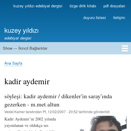
Ana
kuzey yıldızı edebiyat dergisi
özge dirik kitabı
pdf dosyaları
Birincil
içeriğe
Bağlantılar
atla
duyuru listesi
iletişim
kuzey yıldızı
edebiyat dergisi
Show — İkincil Bağlantılar
İkincil
Bağlantılar
1
2
3
4
5
6
7
8
9
10
11
12
13
Ana Sayfa
Sayfa
yolu
kadir aydemir
söyleşi: kadir aydemir / dikenler'in saray'ında
gezerken - m.met altun
Vedat Kamer
tarafından
Pt, 12/02/2007 - 20:52
tarihinde gönderildi
Kadir Aydemir’in 2002 yılında
yayımlanan ve oldukça ses