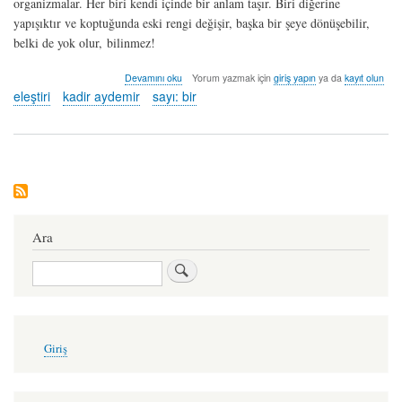
organizmalar. Her biri kendi içinde bir anlam taşır. Biri diğerine
yapışıktır ve koptuğunda eski rengi değişir, başka bir şeye dönüşebilir,
belki de yok olur, bilinmez!
"var"
Devamını oku
Yorum yazmak için
giriş yapın
ya da
kayıt olun
olan
eleştiri
kadir aydemir
sayı: bir
dergiler
üstüne
-
kadir
aydemir
hakkında
Ara
Ara
User
Giriş
account
menu