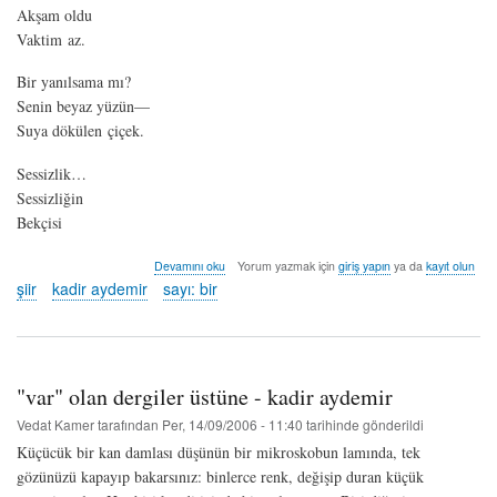
Akşam oldu
Vaktim az.
Bir yanılsama mı?
Senin beyaz yüzün—
Suya dökülen çiçek.
Sessizlik…
Sessizliğin
Bekçisi
sessizliğin
Devamını oku
Yorum yazmak için
giriş yapın
ya da
kayıt olun
bekçisi
şiir
kadir aydemir
sayı: bir
-
kadir
aydemir
hakkında
"var" olan dergiler üstüne - kadir aydemir
Vedat Kamer
tarafından
Per, 14/09/2006 - 11:40
tarihinde gönderildi
Küçücük bir kan damlası düşünün bir mikroskobun lamında, tek
gözünüzü kapayıp bakarsınız: binlerce renk, değişip duran küçük