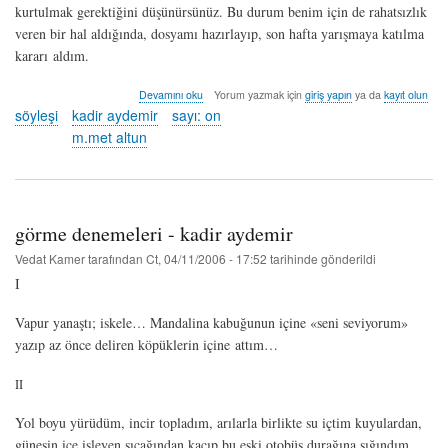
kurtulmak gerektiğini düşünürsünüz. Bu durum benim için de rahatsızlık
veren bir hal aldığında, dosyamı hazırlayıp, son hafta yarışmaya katılma
kararı aldım.
söyleşi:
Devamını oku
Yorum yazmak için
giriş yapın
ya da
kayıt olun
kadir
söyleşi
kadir aydemir
sayı: on
aydemir
m.met altun
/
dikenler'in
saray'ında
gezerken
-
görme denemeleri - kadir aydemir
m.met
altun
Vedat Kamer
tarafından
Ct, 04/11/2006 - 17:52
tarihinde gönderildi
hakkında
I
Vapur yanaştı; iskele… Mandalina kabuğunun içine «seni seviyorum»
yazıp az önce deliren köpüklerin içine attım…
II
Yol boyu yürüdüm, incir topladım, arılarla birlikte su içtim kuyulardan,
güneşin içe işleyen sıcağından kaçıp bu eski otobüs durağına sığındım.