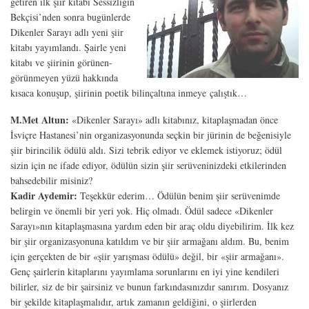
getiren ilk şiir kitabı Sessizliğin
Bekçisi’nden sonra bugünlerde
Dikenler Sarayı adlı yeni şiir
kitabı yayımlandı. Şairle yeni
kitabı ve şiirinin görünen-
görünmeyen yüzü hakkında
kısaca konuşup, şiirinin poetik bilinçaltına inmeye çalıştık…
M.Met Altun:
«Dikenler Sarayı» adlı kitabınız, kitaplaşmadan önce
İsviçre Hastanesi’nin organizasyonunda seçkin bir jürinin de beğenisiyle
şiir birincilik ödülü aldı. Sizi tebrik ediyor ve eklemek istiyoruz; ödül
sizin için ne ifade ediyor, ödülün sizin şiir serüveninizdeki etkilerinden
bahsedebilir misiniz?
Kadir Aydemir:
Teşekkür ederim… Ödülün benim şiir serüvenimde
belirgin ve önemli bir yeri yok. Hiç olmadı. Ödül sadece «Dikenler
Sarayı»nın kitaplaşmasına yardım eden bir araç oldu diyebilirim. İlk kez
bir şiir organizasyonuna katıldım ve bir şiir armağanı aldım. Bu, benim
için gerçekten de bir «şiir yarışması ödülü» değil, bir «şiir armağanı».
Genç şairlerin kitaplarını yayımlama sorunlarını en iyi yine kendileri
bilirler, siz de bir şairsiniz ve bunun farkındasınızdır sanırım. Dosyanız
bir şekilde kitaplaşmalıdır, artık zamanın geldiğini, o şiirlerden