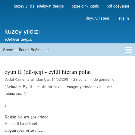
Ana
kuzey yıldızı edebiyat dergisi
özge dirik kitabı
pdf dosyaları
Birincil
içeriğe
Bağlantılar
atla
duyuru listesi
iletişim
kuzey yıldızı
edebiyat dergisi
Show — İkincil Bağlantılar
İkincil
Bağlantılar
1
2
3
4
5
6
7
8
9
10
11
12
13
oyun II (dû-şeş) - eylül hicran polat
Vedat Kamer
tarafından
Çar, 14/02/2007 - 23:50
tarihinde gönderildi
(Aylardan Eylül… puslu bir hava… yangın yerinde tavla… zar
tutana ceza!)
I
Keskin bir sızı gözlerinde
Ha deldi ha delecek
Göğün ipek örtüsünü…