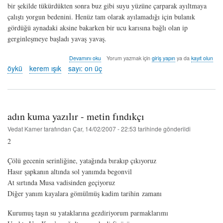
bir şekilde tükürdükten sonra buz gibi suyu yüzüne çarparak ayıltmaya
çalıştı yorgun bedenini. Henüz tam olarak ayılamadığı için bulanık
gördüğü aynadaki aksine bakarken bir ucu karısına bağlı olan ip
gerginleşmeye başladı yavaş yavaş.
ipler
Devamını oku
Yorum yazmak için
giriş yapın
ya da
kayıt olun
-
öykü
kerem ışık
sayı: on üç
kerem
ışık
hakkında
adın kuma yazılır - metin fındıkçı
Vedat Kamer
tarafından
Çar, 14/02/2007 - 22:53
tarihinde gönderildi
2
Çölü gecenin serinliğine, yatağında bırakıp çıkıyoruz
Hasır şapkanın altında sol yanımda begonvil
At sırtında Musa vadisinden geçiyoruz
Diğer yanım kayalara gömülmüş kadim tarihin zamanı
Kurumuş taşın su yataklarına gezdiriyorum parmaklarımı