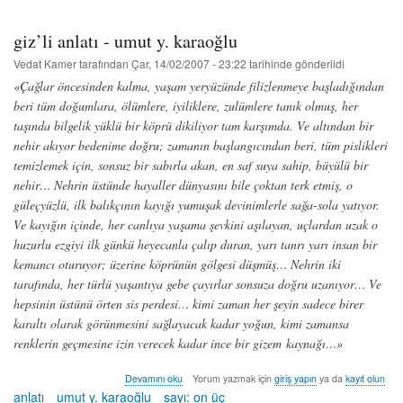
giz’li anlatı - umut y. karaoğlu
Vedat Kamer
tarafından
Çar, 14/02/2007 - 23:22
tarihinde gönderildi
«Çağlar öncesinden kalma, yaşam yeryüzünde filizlenmeye başladığından
beri tüm doğumlara, ölümlere, iyiliklere, zulümlere tanık olmuş, her
taşında bilgelik yüklü bir köprü dikiliyor tam karşımda. Ve altından bir
nehir akıyor bedenime doğru; zamanın başlangıcından beri, tüm pislikleri
temizlemek için, sonsuz bir sabırla akan, en saf suya sahip, büyülü bir
nehir… Nehrin üstünde hayaller dünyasını bile çoktan terk etmiş, o
güleçyüzlü, ilk balıkçının kayığı yumuşak devinimlerle sağa-sola yatıyor.
Ve kayığın içinde, her canlıya yaşama şevkini aşılayan, uçlardan uzak o
huzurlu ezgiyi ilk günkü heyecanla çalıp duran, yarı tanrı yarı insan bir
kemancı oturuyor; üzerine köprünün gölgesi düşmüş… Nehrin iki
tarafında, her türlü yaşantıya gebe çayırlar sonsuza doğru uzanıyor… Ve
hepsinin üstünü örten sis perdesi… kimi zaman her şeyin sadece birer
karaltı olarak görünmesini sağlayacak kadar yoğun, kimi zamansa
renklerin geçmesine izin verecek kadar ince bir gizem kaynağı…»
giz’li
Devamını oku
Yorum yazmak için
giriş yapın
ya da
kayıt olun
anlatı
anlatı
umut y. karaoğlu
sayı: on üç