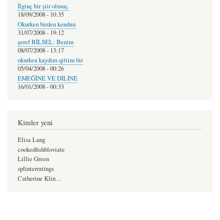
İlginç bir şiir olmuş.
18/09/2008 - 10:35
Okurken birden kendmi
31/07/2008 - 19:12
şeref BİLSEL: Benim
08/07/2008 - 13:17
okurken kaydım qittim bir
05/04/2008 - 00:26
EMEĞİNE VE DİLİNE
16/01/2008 - 00:33
Kimler yeni
Elisa Lang
cookedfishbloviate
Lillie Green
splinterratings
Catherine Klin…