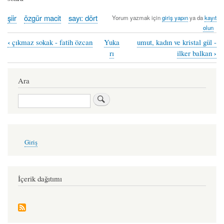
şiir
özgür macit
sayı: dört
Yorum yazmak için
giriş yapın
ya da
kayıt
olun
‹
çıkmaz sokak - fatih özcan
Yuka
umut, kadın ve kristal gül -
Book
›
rı
ilker balkan
traversal
links
Ara
for
Ara
...ve
aşk
öldü
User
Giriş
account
-
menu
özgür
macit
İçerik dağıtımı