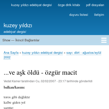
Ana
kuzey yıldızı edebiyat dergisi
özge dirik kitabı
pdf dosyaları
Birincil
içeriğe
Bağlantılar
atla
duyuru listesi
iletişim
kuzey yıldızı
edebiyat dergisi
Show — İkincil Bağlantılar
İkincil
Bağlantılar
1
2
3
4
5
6
7
8
9
10
11
12
13
Ana Sayfa
kuzey yıldızı edebiyat dergisi
sayı: dört - ağustos/eylül
Sayfa
2002
yolu
...ve aşk öldü - özgür macit
Vedat Kamer
tarafından
Cu, 02/02/2007 - 23:17
tarihinde gönderildi
balkan/kasım:
toros gibi dağlıktır
kalbe giden yol
sarptır: