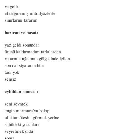
ve gelir
el değmemiş mitralyözlerle
sınırlarını tararım
haziran ve hasat:
yaz geldi sonunda:
ürünü kaldırmadım tarlalardan
ve armut ağacının gölgesinde içilen
son dal sigaranın bile
tadı yok
sensiz
eylülden sonrası:
seni sevmek
engin marmara’ya bakıp
ufuktan ötesini görmek yerine
sahildeki yosunları
seyretmek oldu
sonra