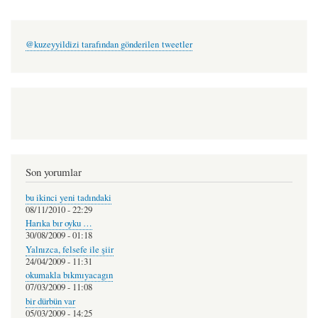
@kuzeyyildizi tarafından gönderilen tweetler
Son yorumlar
bu ikinci yeni tadındaki
08/11/2010 - 22:29
Harıka bır oyku …
30/08/2009 - 01:18
Yalnızca, felsefe ile şiir
24/04/2009 - 11:31
okumakla bıkmıyacagın
07/03/2009 - 11:08
bir dürbün var
05/03/2009 - 14:25