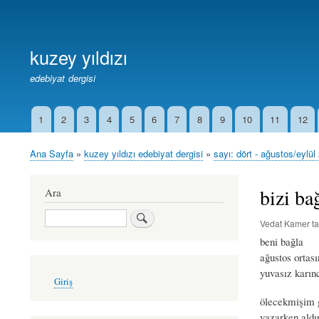
Birincil
Bağlantılar
kuzey yıldızı
edebiyat dergisi
1
2
3
4
5
6
7
8
9
10
11
12
İkincil
Bağlantılar
Ana Sayfa
kuzey yıldızı edebiyat dergisi
sayı: dört - ağustos/eylül
Sayfa
yolu
bizi ba
Ara
Ara
Vedat Kamer
ta
beni bağla
ağustos ortas
yuvasız karı
User
Giriş
account
menu
ölecekmişim 
yazarken aldı