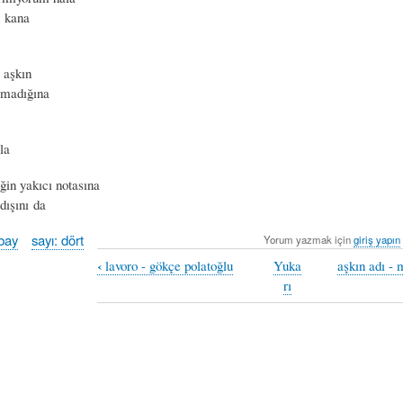
n kana
 aşkın
olmadığına
la
ğin yakıcı notasına
 dışını da
kbay
sayı: dört
Yorum yazmak için
giriş yapın
‹
lavoro - gökçe polatoğlu
Yuka
aşkın adı - 
rı