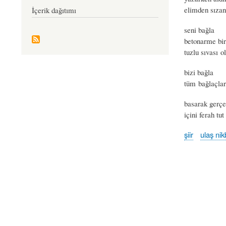
elimden sıza
İçerik dağıtımı
seni bağla
betonarme bir
tuzlu sıvası 
bizi bağla
tüm bağlaçlar
basarak gerçe
içini ferah tut
şiir
ulaş ni
Book
traversal
links
for
bizi