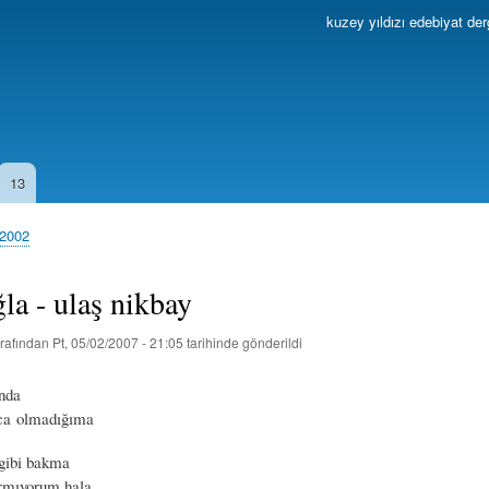
Ana
kuzey yıldızı edebiyat der
içeriğe
atla
13
 2002
ğla - ulaş nikbay
rafından
Pt, 05/02/2007 - 21:05
tarihinde gönderildi
ında
nca olmadığıma
gibi bakma
rmıyorum hala