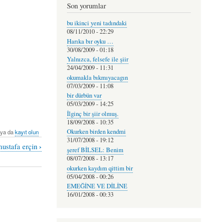
Son yorumlar
bu ikinci yeni tadındaki
08/11/2010 - 22:29
Harıka bır oyku …
30/08/2009 - 01:18
Yalnızca, felsefe ile şiir
24/04/2009 - 11:31
okumakla bıkmıyacagın
07/03/2009 - 11:08
bir dürbün var
05/03/2009 - 14:25
İlginç bir şiir olmuş.
18/09/2008 - 10:35
Okurken birden kendmi
ya da
kayıt olun
31/07/2008 - 19:12
›
mustafa erçin
şeref BİLSEL: Benim
08/07/2008 - 13:17
okurken kaydım qittim bir
05/04/2008 - 00:26
EMEĞİNE VE DİLİNE
16/01/2008 - 00:33