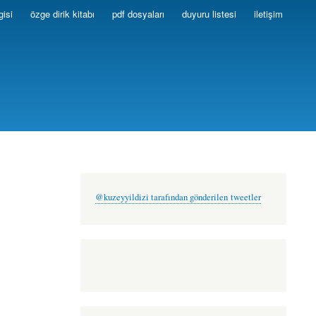
gisi
özge dirik kitabı
pdf dosyaları
duyuru listesi
iletişim
@kuzeyyildizi tarafından gönderilen tweetler