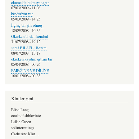
okumakla bıkmıyacagın
07/03/2009 - 11:08
bir dürbün var
05/03/2009 - 14:25
İlginç bir şiir olmuş.
18/09/2008 - 10:35
Okurken birden kendmi
31/07/2008 - 19:12
şeref BİLSEL: Benim
08/07/2008 - 13:17
okurken kaydım qittim bir
05/04/2008 - 00:26
EMEĞİNE VE DİLİNE
16/01/2008 - 00:33
Kimler yeni
Elisa Lang
cookedfishbloviate
Lillie Green
splinterratings
Catherine Klin…