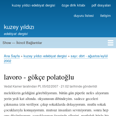
Ana
kuzey yıldızı edebiyat dergisi
özge dirik kitabı
pdf dosyaları
Birincil
içeriğe
Bağlantılar
atla
duyuru listesi
iletişim
kuzey yıldızı
edebiyat dergisi
Show — İkincil Bağlantılar
İkincil
Bağlantılar
1
2
3
4
5
6
7
8
9
10
11
12
13
Ana Sayfa
kuzey yıldızı edebiyat dergisi
sayı: dört - ağustos/eylül
Sayfa
2002
yolu
lavoro - gökçe polatoğlu
Vedat Kamer
tarafından
Pt, 05/02/2007 - 21:02
tarihinde gönderildi
meleklerin geldiğini görebiliyorum. bütün gün pipetle nefes alıyorum
yerin yedi kat altında. okyanusun dibindeyim. sadece geceleri
çıkmama izin veriliyor. çıkıp sokaklarda dolaşıyorum. mutlu sokak
çocuklarıyla konuşuyorum. mutsuz insanları sevmiyorum. sonra hep
onu düşünüyorum. yanaklarımın üzerinde ellerini. mutluluk böyle bir