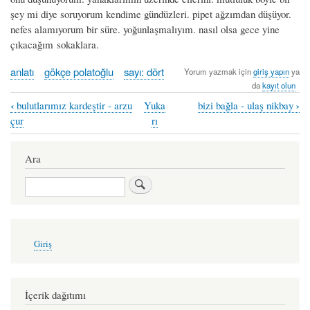
şey mi diye soruyorum kendime gündüzleri. pipet ağzımdan düşüyor.
nefes alamıyorum bir süre. yoğunlaşmalıyım. nasıl olsa gece yine
çıkacağım sokaklara.
anlatı
gökçe polatoğlu
sayı: dört
Yorum yazmak için
giriş yapın
ya
da
kayıt olun
‹
›
bulutlarımız kardeştir - arzu
Yuka
bizi bağla - ulaş nikbay
Book
çur
rı
traversal
links
Ara
for
Ara
lavoro
-
gökçe
User
Giriş
account
polatoğlu
menu
İçerik dağıtımı