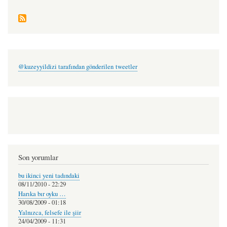
@kuzeyyildizi tarafından gönderilen tweetler
Son yorumlar
bu ikinci yeni tadındaki
08/11/2010 - 22:29
Harıka bır oyku …
30/08/2009 - 01:18
Yalnızca, felsefe ile şiir
24/04/2009 - 11:31