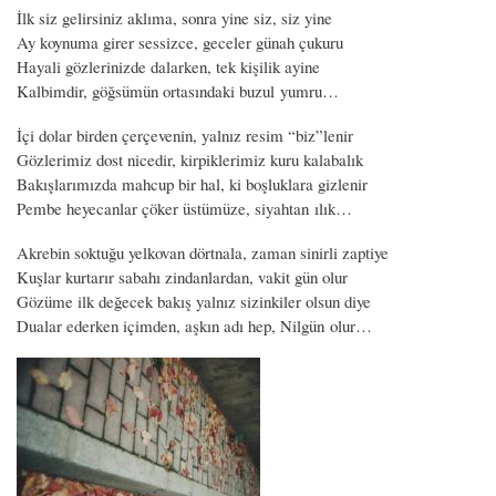
İlk siz gelirsiniz aklıma, sonra yine siz, siz yine
Ay koynuma girer sessizce, geceler günah çukuru
Hayali gözlerinizde dalarken, tek kişilik ayine
Kalbimdir, göğsümün ortasındaki buzul yumru…
İçi dolar birden çerçevenin, yalnız resim “biz”lenir
Gözlerimiz dost nicedir, kirpiklerimiz kuru kalabalık
Bakışlarımızda mahcup bir hal, ki boşluklara gizlenir
Pembe heyecanlar çöker üstümüze, siyahtan ılık…
Akrebin soktuğu yelkovan dörtnala, zaman sinirli zaptiye
Kuşlar kurtarır sabahı zindanlardan, vakit gün olur
Gözüme ilk değecek bakış yalnız sizinkiler olsun diye
Dualar ederken içimden, aşkın adı hep, Nilgün olur…