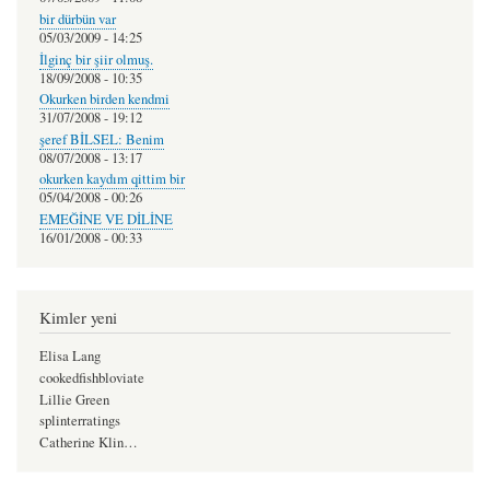
bir dürbün var
05/03/2009 - 14:25
İlginç bir şiir olmuş.
18/09/2008 - 10:35
Okurken birden kendmi
31/07/2008 - 19:12
şeref BİLSEL: Benim
08/07/2008 - 13:17
okurken kaydım qittim bir
05/04/2008 - 00:26
EMEĞİNE VE DİLİNE
16/01/2008 - 00:33
Kimler yeni
Elisa Lang
cookedfishbloviate
Lillie Green
splinterratings
Catherine Klin…