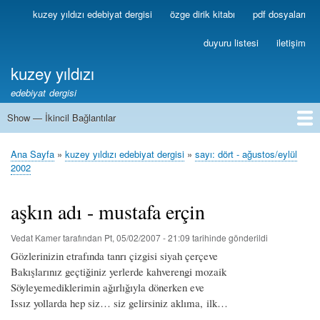
Ana
kuzey yıldızı edebiyat dergisi
özge dirik kitabı
pdf dosyaları
Birincil
içeriğe
Bağlantılar
atla
duyuru listesi
iletişim
kuzey yıldızı
edebiyat dergisi
Show — İkincil Bağlantılar
İkincil
Bağlantılar
1
2
3
4
5
6
7
8
9
10
11
12
13
Ana Sayfa
kuzey yıldızı edebiyat dergisi
sayı: dört - ağustos/eylül
Sayfa
2002
yolu
aşkın adı - mustafa erçin
Vedat Kamer
tarafından
Pt, 05/02/2007 - 21:09
tarihinde gönderildi
Gözlerinizin etrafında tanrı çizgisi siyah çerçeve
Bakışlarınız geçtiğiniz yerlerde kahverengi mozaik
Söyleyemediklerimin ağırlığıyla dönerken eve
Issız yollarda hep siz… siz gelirsiniz aklıma, ilk…