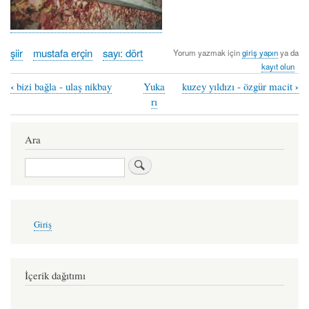
şiir
mustafa erçin
sayı: dört
Yorum yazmak için
giriş yapın
ya da
kayıt olun
‹
›
bizi bağla - ulaş nikbay
Yuka
kuzey yıldızı - özgür macit
Book
rı
traversal
links
Ara
for
Ara
aşkın
adı
-
User
Giriş
account
mustafa
menu
erçin
İçerik dağıtımı