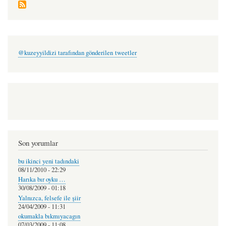
@kuzeyyildizi tarafından gönderilen tweetler
Son yorumlar
bu ikinci yeni tadındaki
08/11/2010 - 22:29
Harıka bır oyku …
30/08/2009 - 01:18
Yalnızca, felsefe ile şiir
24/04/2009 - 11:31
okumakla bıkmıyacagın
07/03/2009 - 11:08