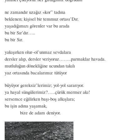
ne zamandır uzağız «kor” tadına
beklenen; kişisel bir temmuz ortası’Dır.
yaşadığımızı görenler var bu arada
bu bir Sır’dır…..
bu bir Sır.
yakışırken olur–ol’unmaz sevdalara
dersler alıp, dersler veriyoruz……..parmaklar havada.
mutluluğun dönekliğine ucundan takılı
yaz ortasında bacalarımız tütüyor
büyüyor gereksiz’lerimiz; yol-yol sararıyor.
ya hayal süngülerimiz?…..çürük mermer akı!
sersemce eğilirken başı-boş alkışlara;
bu işin adına yaşamak,
bize de adam deniyor.