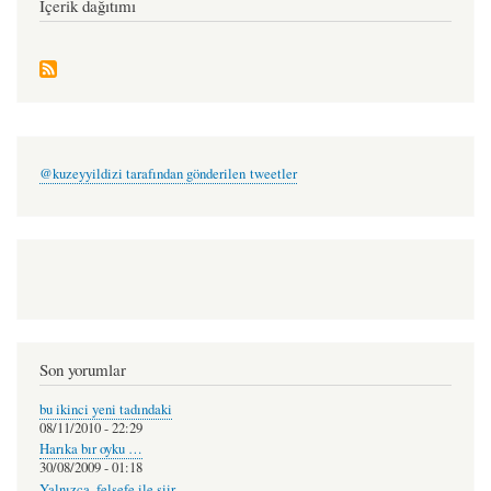
İçerik dağıtımı
@kuzeyyildizi tarafından gönderilen tweetler
Son yorumlar
bu ikinci yeni tadındaki
08/11/2010 - 22:29
Harıka bır oyku …
30/08/2009 - 01:18
Yalnızca, felsefe ile şiir