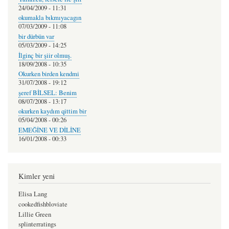
24/04/2009 - 11:31
okumakla bıkmıyacagın
07/03/2009 - 11:08
bir dürbün var
05/03/2009 - 14:25
İlginç bir şiir olmuş.
18/09/2008 - 10:35
Okurken birden kendmi
31/07/2008 - 19:12
şeref BİLSEL: Benim
08/07/2008 - 13:17
okurken kaydım qittim bir
05/04/2008 - 00:26
EMEĞİNE VE DİLİNE
16/01/2008 - 00:33
Kimler yeni
Elisa Lang
cookedfishbloviate
Lillie Green
splinterratings