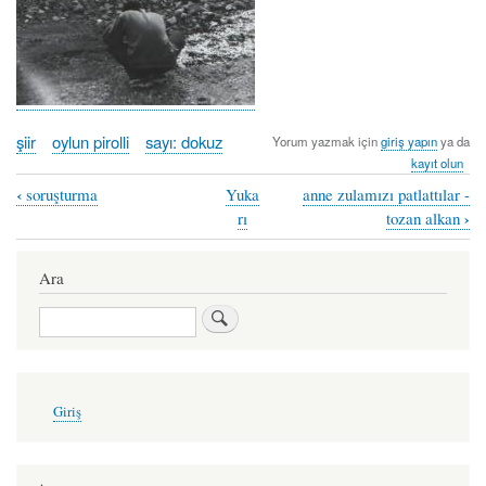
şiir
oylun pirolli
sayı: dokuz
Yorum yazmak için
giriş yapın
ya da
kayıt olun
‹
soruşturma
Yuka
anne zulamızı patlattılar -
Book
›
rı
tozan alkan
traversal
links
Ara
for
Ara
vidanjör
-
oylun
User
Giriş
account
pirolli
menu