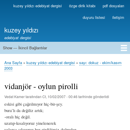
Ana
kuzey yıldızı edebiyat dergisi
özge dirik kitabı
pdf dosyaları
Birincil
içeriğe
Bağlantılar
atla
duyuru listesi
iletişim
kuzey yıldızı
edebiyat dergisi
Show — İkincil Bağlantılar
İkincil
Bağlantılar
1
2
3
4
5
6
7
8
9
10
11
12
13
Ana Sayfa
kuzey yıldızı edebiyat dergisi
sayı: dokuz - ekim/kasım
Sayfa
2003
yolu
vidanjör - oylun pirolli
Vedat Kamer
tarafından
Ct, 10/02/2007 - 00:46
tarihinde gönderildi
eskisi gibi çağrılmıyor hiç-bir-şey.
bura’lı da değiliz artık;
-oralı hiç değil.
uzatıp-kısalıyoruz yinelenerek
yalancı çıkıyoruz her girdiğimiz doğrudan