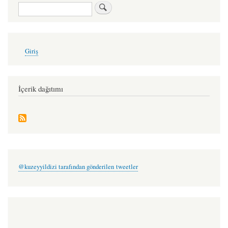
for
Ara
mendiller
kuduruyor
-
User
Giriş
account
şakir
menu
özüdoğru
İçerik dağıtımı
@kuzeyyildizi tarafından gönderilen tweetler