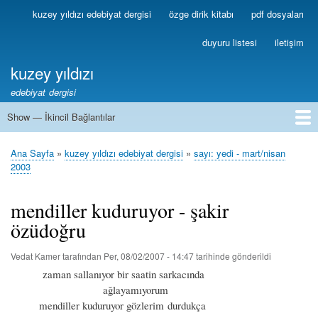
Ana
kuzey yıldızı edebiyat dergisi
özge dirik kitabı
pdf dosyaları
Birincil
içeriğe
Bağlantılar
atla
duyuru listesi
iletişim
kuzey yıldızı
edebiyat dergisi
Show — İkincil Bağlantılar
İkincil
Bağlantılar
1
2
3
4
5
6
7
8
9
10
11
12
13
Ana Sayfa
kuzey yıldızı edebiyat dergisi
sayı: yedi - mart/nisan
Sayfa
2003
yolu
mendiller kuduruyor - şakir
özüdoğru
Vedat Kamer
tarafından
Per, 08/02/2007 - 14:47
tarihinde gönderildi
zaman sallanıyor bir saatin sarkacında
ağlayamıyorum
mendiller kuduruyor gözlerim durdukça