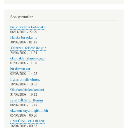
Son yorumlar
bu ikinci yeni tadındaki
08/11/2010 - 22:29
Harıka bır oyku …
30/08/2009 - 01:18
Yalnızca, felsefe ile şiir
24/04/2009 - 11:31
okumakla bıkmıyacagın
07/03/2009 - 11:08
bir dürbün var
05/03/2009 - 14:25
İlginç bir şiir olmuş.
18/09/2008 - 10:35
Okurken birden kendmi
31/07/2008 - 19:12
şeref BİLSEL: Benim
08/07/2008 - 13:17
okurken kaydım qittim bir
05/04/2008 - 00:26
EMEĞİNE VE DİLİNE
16/01/2008 - 00:33