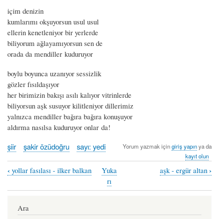
içim denizin
kumlarımı okşuyorsun usul usul
ellerin kenetleniyor bir yerlerde
biliyorum ağlayamıyorsun sen de
orada da mendiller kuduruyor
boylu boyunca uzanıyor sessizlik
gözler fısıldaşıyor
her birimizin bakışı asılı kalıyor vitrinlerde
biliyorsun aşk susuyor kilitleniyor dillerimiz
yalnızca mendiller bağıra bağıra konuşuyor
aldırma nasılsa kuduruyor onlar da!
şiir
şakir özüdoğru
sayı: yedi
Yorum yazmak için
giriş yapın
ya da
kayıt olun
‹
›
yollar fasılası - ilker balkan
Yuka
aşk - ergür altan
Book
rı
traversal
links
Ara