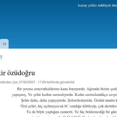
Ana
kuzey yıldızı edebiyat der
içeriğe
atla
13
03
akir özüdoğru
rafından
Çar, 07/02/2007 - 17:29
tarihinde gönderildi
sma arnavutkaldırımı kana boyuyordu. Ağzında bizim şarkı
yapışmış. Ve şehir kadını sarmalıyordu. Kadın sarmalandıkça azıyo
daha, daha yapışıyordu. Şehvetleniyordu. Özünü unuttu ka
ehri, hiç açılmayacak bi’ sandığa kilitleyip, çok derinlere 
böyle yaptığını zannetti. Ve hiç beklemediği bir gün şeh