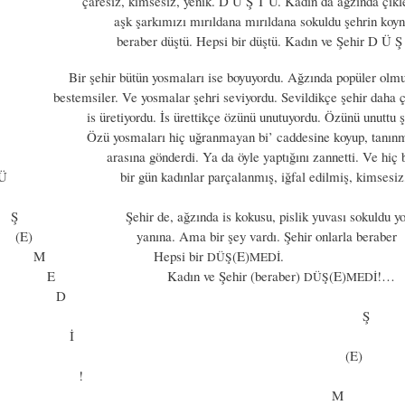
 çaresiz, kimsesiz, yenik. D Ü Ş T Ü. Kadın da ağzında çiklet
arkımızı mırıldana mırıldana sokuldu şehrin koynuna
aber düştü. Hepsi bir düştü. Kadın ve Şehir D Ü Ş
hir bütün yosmaları ise boyuyordu. Ağzında popüler olmu
bestemsiler. Ve yosmalar şehri seviyordu. Sevildikçe şehir daha ço
tiyordu. İs ürettikçe özünü unutuyordu. Özünü unuttu şe
yosmaları hiç uğranmayan bi’ caddesine koyup, tanınma
 gönderdi. Ya da öyle yaptığını zannetti. Ve hiç bek
 kadınlar parçalanmış, iğfal edilmiş, kimsesiz, y
e, ağzında is kokusu, pislik yuvası sokuldu yosm
na. Ama bir şey vardı. Şehir onlarla beraber
Hepsi bir
(E)
.
DÜŞ
MEDİ
ın ve Şehir (beraber)
(E)
!
DÜŞ
MEDİ
D
Ş
İ
(E)
!
M