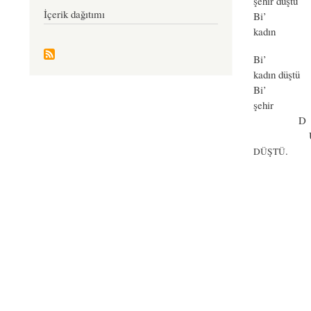
şehir düştü
İçerik dağıtımı
Bi’ aşk ş
kadın ber
Bi’ Bir şe
kadın düştü 
Bi’ is üre
şehir Özü 
D arasına
Ü bir gün
.
DÜŞTÜ
Ş Şehir d
(E) yanı
M 
E Kad