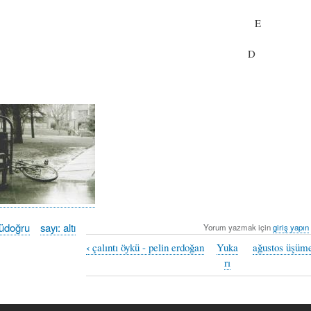
E
D
züdoğru
sayı: altı
Yorum yazmak için
giriş yapın
‹
çalıntı öykü - pelin erdoğan
Yuka
ağustos üşümel
rı