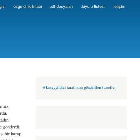
gisi
özge dirik kitabı
pdf dosyaları
duyuru listesi
iletişim
@kuzeyyildizi tarafından gönderilen tweetler
mız,
rdu.
dın.
gönderdi.
ir harap,