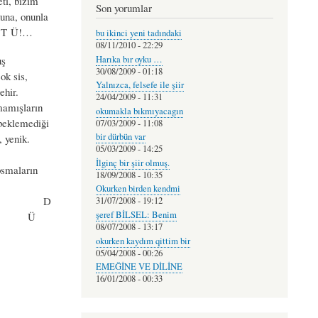
i, bizim
Son yorumlar
, onunla
 T Ü!…
bu ikinci yeni tadındaki
08/11/2010 - 22:29
Harıka bır oyku …
ş
30/08/2009 - 01:18
k sis,
Yalnızca, felsefe ile şiir
hir.
24/04/2009 - 11:31
mışların
okumakla bıkmıyacagın
lemediği
07/03/2009 - 11:08
bir dürbün var
enik.
05/03/2009 - 14:25
İlginç bir şiir olmuş.
aların
18/09/2008 - 10:35
Okurken birden kendmi
 D
31/07/2008 - 19:12
şeref BİLSEL: Benim
… Ü
08/07/2008 - 13:17
okurken kaydım qittim bir
05/04/2008 - 00:26
EMEĞİNE VE DİLİNE
16/01/2008 - 00:33