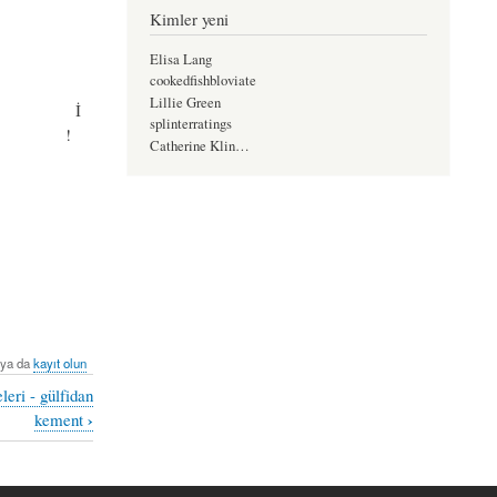
Kimler yeni
Elisa Lang
cookedfishbloviate
Lillie Green
İ
splinterratings
!
Catherine Klin…
ya da
kayıt olun
eri - gülfidan
›
kement