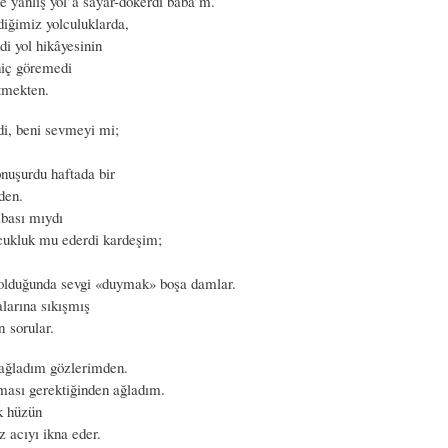
e yanlış yol’a sayar-dökerdi baba’m.
diğimiz yolculuklarda,
di yol hikâyesinin
hiç göremedi
tmekten.
di, beni sevmeyi mi;
nuşurdu haftada bir
den.
bası mıydı
cukluk mu ederdi kardeşim;
k olduğunda sevgi «duymak» boşa damlar.
alarına sıkışmış
 sorular.
ağladım gözlerimden.
ması gerektiğinden ağladım.
k hüzün
z acıyı ikna eder.