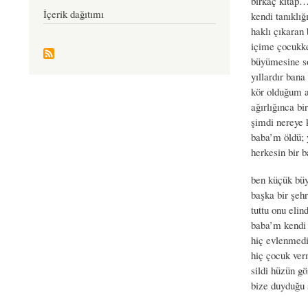
birkaç kitap
İçerik dağıtımı
kendi tanıklığ
haklı çıkaran 
içime çocukke
büyümesine s
yıllardır bana
kör olduğum 
ağırlığınca bi
şimdi nereye 
baba’m öldü; 
herkesin bir 
ben küçük b
başka bir şeh
tuttu onu elin
baba’m kendi 
hiç evlenmedi
hiç çocuk ver
sildi hüzün gö
bize duyduğu s