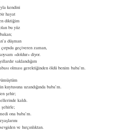
…
ıyla kendini
bir hayat
n diktiğim
olan bu yüz
 bakan;
an’a düşman
r çırpıda geçiveren zaman,
koysam «doldur» diyor.
yıllardır saklandığım
babası olması gerektiğinden öldü benim baba’m.
üyümüştüm
rin kuytusuna uzandığında baba’m.
den şehir;
ellerinde kaldı.
 şehirle;
medi ona baba’m.
zyaşlarını
evgiden ve hırçınlıktan.