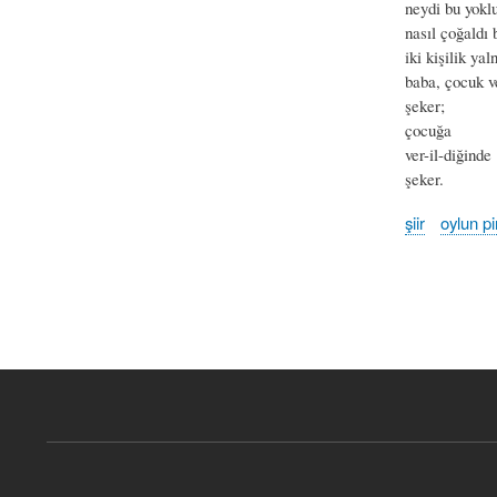
neydi bu yoklu
nasıl çoğaldı b
iki kişilik yal
baba, çocuk v
şeker;
çocuğa
ver-il-diğinde
şeker.
şiir
oylun pir
Book
traversal
links
for
kardeşim
babası
-