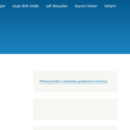
gisi
özge dirik kitabı
pdf dosyaları
duyuru listesi
iletişim
@kuzeyyildizi tarafından gönderilen tweetler