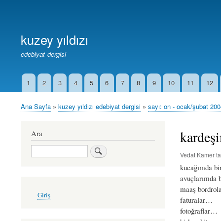
Birincil
Bağlantılar
kuzey yıldızı
edebiyat dergisi
1
2
3
4
5
6
7
8
9
10
11
12
İkincil
Bağlantılar
Ana Sayfa
kuzey yıldızı edebiyat dergisi
sayı: on - ocak/şubat 20
Sayfa
yolu
kardeşi
Ara
Ara
Vedat Kamer
ta
kucağımda bir
avuçlarımda 
maaş bordrol
User
Giriş
account
faturalar…
menu
fotoğraflar…