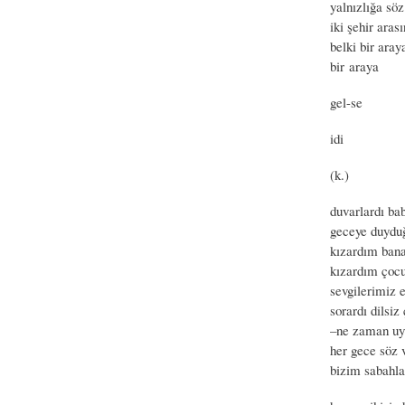
yalnızlığa söz
iki şehir aras
belki bir aray
bir araya
gel-se
idi
(k.)
duvarlardı bab
geceye duydu
kızardım ban
kızardım çoc
sevgilerimiz 
sorardı dilsi
–ne zaman uy
her gece söz 
bizim sabahla