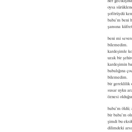
her gecikişind
oysa sürüklen
şoförüydü ken
baba’m beni 
şansına küfre
beni mi sever
bilemedim.
kardeşimle ko
uzak bir şehir
kardeşimin ba
babalığına ço
bilemedim.
bir gereklili
susar uyku ar
öznesi olduğun
baba’m öldü; 
bir baba’m ol
şimdi bu eksi
dilimdeki arsı