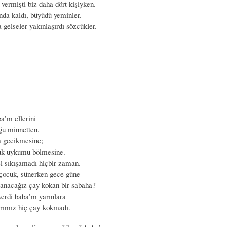
 vermişti biz daha dört kişiyken.
ında kaldı, büyüdü yeminler.
a gelseler yakınlaşırdı sözcükler.
a’m ellerini
ğu minnetten.
a gecikmesine;
uk uykumu bölmesine.
el sıkışamadı hiçbir zaman.
z çocuk, sünerken gece güne
anacağız çay kokan bir sabaha?
verdi baba’m yarınlara
rımız hiç çay kokmadı.