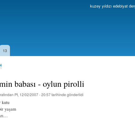
Ana
kuzey yıldızı edebiyat der
içeriğe
atla
13
04
min babası - oylun pirolli
rafından
Pt, 12/02/2007 - 20:57
tarihinde gönderildi
 kutu
bir yaşam
arı…