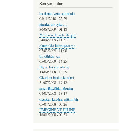
Son yorumlar
bu ikinci yeni tadındaki
08/11/2010 - 22:29
Harıka bır oyku …
30/08/2009 - 01:18
Yalnızca, felsefe ile şiir
24/04/2009 - 11:31
okumakla bıkmıyacagın
07/03/2009 - 11:08
bir dürbün var
05/03/2009 - 14:25
İlginç bir şiir olmuş.
18/09/2008 - 10:35
Okurken birden kendmi
31/07/2008 - 19:12
şeref BİLSEL: Benim
08/07/2008 - 13:17
okurken kaydım qittim bir
05/04/2008 - 00:26
EMEĞİNE VE DİLİNE
16/01/2008 - 00:33