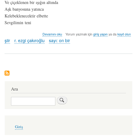
Ve çiçeklenen bir ışığın altında
Aşk banyosuna yatınca
Kelebeklenecektir elbette
Sevgilimin teni
yas
Devamını oku
Yorum yazmak için
giriş yapın
ya da
kayıt olun
evi
şiir
r. ezgi çakıroğlu
sayı: on bir
-
r.
ezgi
çakıroğlu
hakkında
Ara
Ara
User
Giriş
account
menu