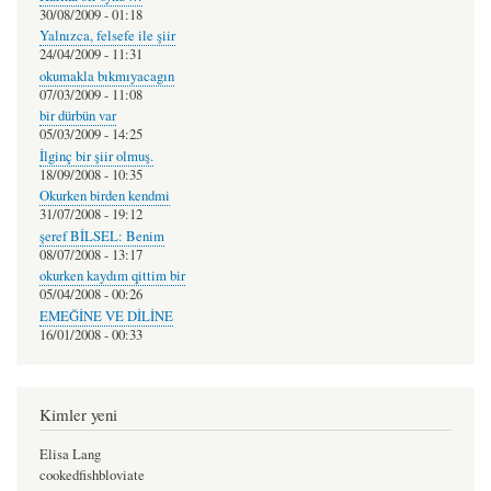
30/08/2009 - 01:18
Yalnızca, felsefe ile şiir
24/04/2009 - 11:31
okumakla bıkmıyacagın
07/03/2009 - 11:08
bir dürbün var
05/03/2009 - 14:25
İlginç bir şiir olmuş.
18/09/2008 - 10:35
Okurken birden kendmi
31/07/2008 - 19:12
şeref BİLSEL: Benim
08/07/2008 - 13:17
okurken kaydım qittim bir
05/04/2008 - 00:26
EMEĞİNE VE DİLİNE
16/01/2008 - 00:33
Kimler yeni
Elisa Lang
cookedfishbloviate