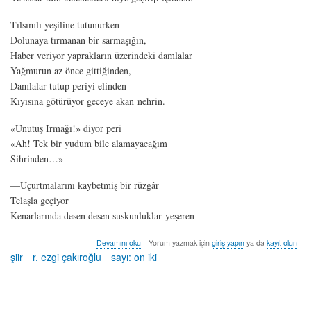
Tılsımlı yeşiline tutunurken
Dolunaya tırmanan bir sarmaşığın,
Haber veriyor yaprakların üzerindeki damlalar
Yağmurun az önce gittiğinden,
Damlalar tutup periyi elinden
Kıyısına götürüyor geceye akan nehrin.
«Unutuş Irmağı!» diyor peri
«Ah! Tek bir yudum bile alamayacağım
Sihrinden…»
—Uçurtmalarını kaybetmiş bir rüzgâr
Telaşla geçiyor
Kenarlarında desen desen suskunluklar yeşeren
buluşma
Devamını oku
Yorum yazmak için
giriş yapın
ya da
kayıt olun
-
şiir
r. ezgi çakıroğlu
sayı: on iki
r.
ezgi
çakıroğlu
hakkında