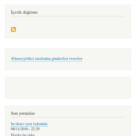
İçerik dağıtımı
@kuzeyyildizi tarafından gönderilen tweetler
Son yorumlar
bu ikinci yeni tadındaki
08/11/2010 - 22:29
Harıka bır oyku …