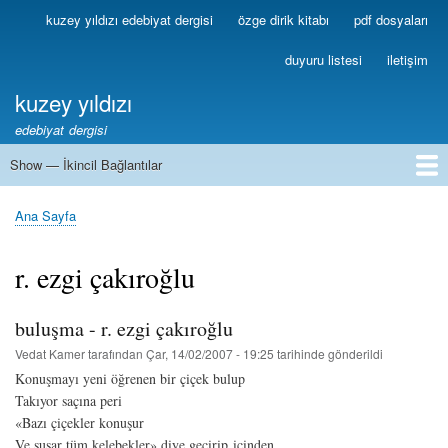
Ana
kuzey yıldızı edebiyat dergisi
özge dirik kitabı
pdf dosyaları
Birincil
içeriğe
Bağlantılar
atla
duyuru listesi
iletişim
kuzey yıldızı
edebiyat dergisi
Show — İkincil Bağlantılar
İkincil
Bağlantılar
1
2
3
4
5
6
7
8
9
10
11
12
13
Ana Sayfa
Sayfa
yolu
r. ezgi çakıroğlu
buluşma - r. ezgi çakıroğlu
Vedat Kamer
tarafından
Çar, 14/02/2007 - 19:25
tarihinde gönderildi
Konuşmayı yeni öğrenen bir çiçek bulup
Takıyor saçına peri
«Bazı çiçekler konuşur
Ve susar tüm kelebekler» diye geçirip içinden.