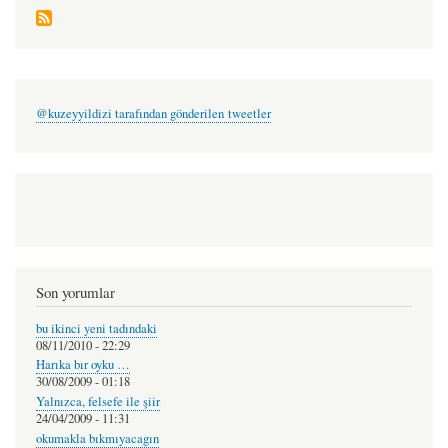
@kuzeyyildizi tarafından gönderilen tweetler
Son yorumlar
bu ikinci yeni tadındaki
08/11/2010 - 22:29
Harıka bır oyku …
30/08/2009 - 01:18
Yalnızca, felsefe ile şiir
24/04/2009 - 11:31
okumakla bıkmıyacagın