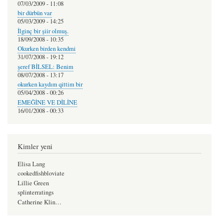
07/03/2009 - 11:08
bir dürbün var
05/03/2009 - 14:25
İlginç bir şiir olmuş.
18/09/2008 - 10:35
Okurken birden kendmi
31/07/2008 - 19:12
şeref BİLSEL: Benim
08/07/2008 - 13:17
okurken kaydım qittim bir
05/04/2008 - 00:26
EMEĞİNE VE DİLİNE
16/01/2008 - 00:33
Kimler yeni
Elisa Lang
cookedfishbloviate
Lillie Green
splinterratings
Catherine Klin…