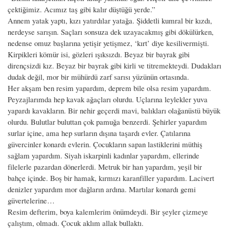
çektiğimiz. Acımız taş gibi kalır düştüğü yerde.”
Annem yatak yaptı, kızı yatırdılar yatağa. Şiddetli kumral bir kızdı,
nerdeyse sarışın. Saçları sonsuza dek uzayacakmış gibi dökülürken,
nedense omuz başlarına yetişir yetişmez, ‘kırt’ diye kesilivermişti.
Kirpikleri kömür isi, gözleri ışıksızdı. Beyaz bir bayrak gibi
dirençsizdi kız. Beyaz bir bayrak gibi kirli ve titremekteydi. Dudakları
dudak değil, mor bir mühürdü zarf sarısı yüzünün ortasında.
Her akşam ben resim yapardım, deprem bile olsa resim yapardım.
Peyzajlarımda hep kavak ağaçları olurdu. Uçlarına leylekler yuva
yapardı kavakların. Bir nehir geçerdi mavi, balıkları olağanüstü büyük
olurdu. Bulutlar buluttan çok pamuğa benzerdi. Şehirler yapardım
surlar içine, ama hep surların dışına taşardı evler. Çatılarına
güvercinler konardı evlerin. Çocukların sapan lastiklerini müthiş
sağlam yapardım. Siyah iskarpinli kadınlar yapardım, ellerinde
filelerle pazardan dönerlerdi. Metruk bir han yapardım, yeşil bir
bahçe içinde. Boş bir hamak, kırmızı karanfiller yapardım. Lacivert
denizler yapardım mor dağların ardına. Martılar konardı gemi
güvertelerine…
Resim defterim, boya kalemlerim önümdeydi. Bir şeyler çizmeye
çalıştım, olmadı. Çocuk aklım allak bullaktı.