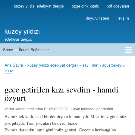
Ana
kuzey yıldızı edebiyat dergisi
özge dirik kitabı
pdf dosyaları
Birincil
içeriğe
Bağlantılar
atla
duyuru listesi
iletişim
kuzey yıldızı
edebiyat dergisi
Show — İkincil Bağlantılar
İkincil
Bağlantılar
1
2
3
4
5
6
7
8
9
10
11
12
13
Ana Sayfa
kuzey yıldızı edebiyat dergisi
sayı: dört - ağustos/eylül
Sayfa
2002
yolu
gece getirilen kızı sevdim - hamdi
özyurt
Vedat Kamer
tarafından
Pt, 05/02/2007 - 10:48
tarihinde gönderildi
Evimiz tek katlı, eski bir demiryolu lojmanıydı. Misafirsiz günümüz
yok gibiydi. Tren yolcuları beklerdi bizde.
Evimiz daracıktı, ama gönlümüz genişti. Gecenin herhangi bir