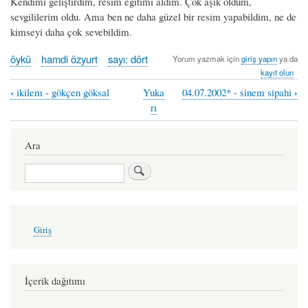
Kendimi geliştirdim, resim eğitimi aldım. Çok âşık oldum,
sevgililerim oldu. Ama ben ne daha güzel bir resim yapabildim, ne de
kimseyi daha çok sevebildim.
öykü
hamdi özyurt
sayı: dört
Yorum yazmak için
giriş yapın
ya da
kayıt olun
‹
›
ikilem - gökçen göksal
Yuka
04.07.2002* - sinem sipahi
Book
rı
traversal
links
Ara
for
Ara
gece
getirilen
kızı
User
Giriş
account
sevdim
menu
-
hamdi
İçerik dağıtımı
özyurt