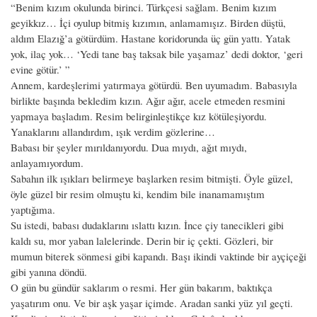
“Benim kızım okulunda birinci. Türkçesi sağlam. Benim kızım
geyikkız… İçi oyulup bitmiş kızımın, anlamamışız. Birden düştü,
aldım Elazığ’a götürdüm. Hastane koridorunda üç gün yattı. Yatak
yok, ilaç yok… ‘Yedi tane baş taksak bile yaşamaz’ dedi doktor, ‘geri
evine götür.’ ”
Annem, kardeşlerimi yatırmaya götürdü. Ben uyumadım. Babasıyla
birlikte başında bekledim kızın. Ağır ağır, acele etmeden resmini
yapmaya başladım. Resim belirginleştikçe kız kötüleşiyordu.
Yanaklarını allandırdım, ışık verdim gözlerine…
Babası bir şeyler mırıldanıyordu. Dua mıydı, ağıt mıydı,
anlayamıyordum.
Sabahın ilk ışıkları belirmeye başlarken resim bitmişti. Öyle güzel,
öyle güzel bir resim olmuştu ki, kendim bile inanamamıştım
yaptığıma.
Su istedi, babası dudaklarını ıslattı kızın. İnce çiy tanecikleri gibi
kaldı su, mor yaban lalelerinde. Derin bir iç çekti. Gözleri, bir
mumun biterek sönmesi gibi kapandı. Başı ikindi vaktinde bir ayçiçeği
gibi yanına döndü.
O gün bu gündür saklarım o resmi. Her gün bakarım, baktıkça
yaşatırım onu. Ve bir aşk yaşar içimde. Aradan sanki yüz yıl geçti.