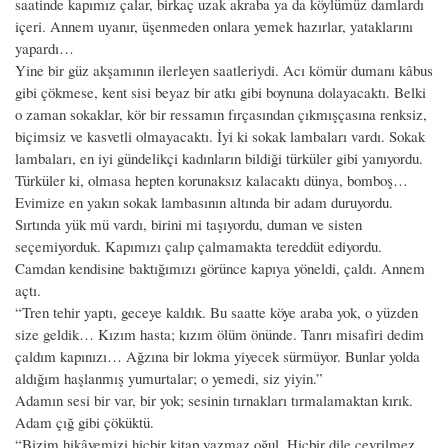
saatinde kapımız çalar, birkaç uzak akraba ya da köylümüz damlardı
içeri. Annem uyanır, üşenmeden onlara yemek hazırlar, yataklarını
yapardı…
Yine bir güz akşamının ilerleyen saatleriydi. Acı kömür dumanı kâbus
gibi çökmese, kent sisi beyaz bir atkı gibi boynuna dolayacaktı. Belki
o zaman sokaklar, kör bir ressamın fırçasından çıkmışçasına renksiz,
biçimsiz ve kasvetli olmayacaktı. İyi ki sokak lambaları vardı. Sokak
lambaları, en iyi gündelikçi kadınların bildiği türküler gibi yanıyordu.
Türküler ki, olmasa hepten korunaksız kalacaktı dünya, bomboş…
Evimize en yakın sokak lambasının altında bir adam duruyordu.
Sırtında yük mü vardı, birini mi taşıyordu, duman ve sisten
seçemiyorduk. Kapımızı çalıp çalmamakta tereddüt ediyordu.
Camdan kendisine baktığımızı görünce kapıya yöneldi, çaldı. Annem
açtı.
“Tren tehir yaptı, geceye kaldık. Bu saatte köye araba yok, o yüzden
size geldik… Kızım hasta; kızım ölüm önünde. Tanrı misafiri dedim
çaldım kapınızı… Ağzına bir lokma yiyecek sürmüyor. Bunlar yolda
aldığım haşlanmış yumurtalar; o yemedi, siz yiyin.”
Adamın sesi bir var, bir yok; sesinin tırnakları tırmalamaktan kırık.
Adam çığ gibi çöküktü.
“Bizim hikâyemizi hiçbir kitap yazmaz oğul. Hiçbir dile çevrilmez