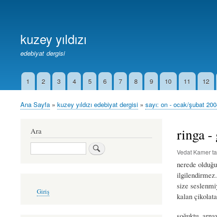
Birincil
Bağlantılar
kuzey yıldızı
edebiyat dergisi
1
2
3
4
5
6
7
8
9
10
11
12
İkincil
Bağlantılar
Ana Sayfa
kuzey yıldızı edebiyat dergisi
sayı: on - ocak/şubat 20
Sayfa
yolu
ringa -
Ara
Ara
Vedat Kamer
ta
nerede olduğu
ilgilendirmez
size seslenmi
User
Giriş
account
kalan çikolata
menu
soğuktu. arnav