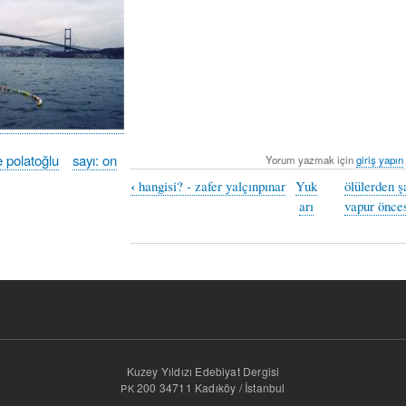
 polatoğlu
sayı: on
Yorum yazmak için
giriş yapın
‹
hangisi? - zafer yalçınpınar
Yuk
ölülerden ş
arı
vapur önces
Kuzey Yıldızı Edebiyat Dergisi
200 34711 Kadıköy / İstanbul
PK