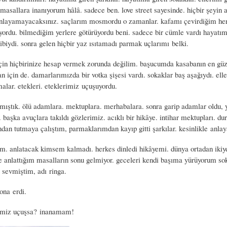
masallara inanıyorum hâlâ. sadece ben. love street sayesinde. hiçbir şeyin 
anlayamayacaksınız. saçlarım mosmordu o zamanlar. kafamı çevirdiğim he
ıyordu. bilmediğim yerlere götürüyordu beni. sadece bir cümle vardı hayatı
ibiydi. sonra gelen hiçbir yaz ısıtamadı parmak uçlarımı belki.
in hiçbirinize hesap vermek zorunda değilim. başucumda kasabanın en güze
 için de. damarlarımızda bir votka şişesi vardı. sokaklar baş aşağıydı. ell
alar. etekleri. eteklerimiz uçuşuyordu.
nmıştık. ölü adamlara. mektuplara. merhabalara. sonra garip adamlar oldu,
başka avuçlara takıldı gözlerimiz. acıklı bir hikâye. intihar mektupları. d
undan tutmaya çalıştım, parmaklarımdan kayıp gitti şarkılar. kesinlikle anla
. anlatacak kimsem kalmadı. herkes dinledi hikâyemi. dünya ortadan ikiye
 anlattığım masalların sonu gelmiyor. geceleri kendi başıma yürüyorum so
 sevmiştim, adı ringa.
ona erdi.
rimiz uçuşsa? inanamam!