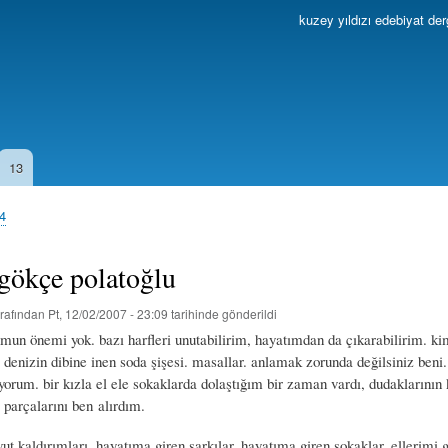
Ana
kuzey yıldızı edebiyat der
içeriğe
atla
13
04
 gökçe polatoğlu
rafından
Pt, 12/02/2007 - 23:09
tarihinde gönderildi
mun önemi yok. bazı harfleri unutabilirim, hayatımdan da çıkarabilirim. ki
. denizin dibine inen soda şişesi. masallar. anlamak zorunda değilsiniz beni
yorum. bir kızla el ele sokaklarda dolaştığım bir zaman vardı, dudaklarının
 parçalarını ben alırdım.
ut kaldırımları. hayatıma giren şarkılar. hayatıma giren sokaklar. ellerimi