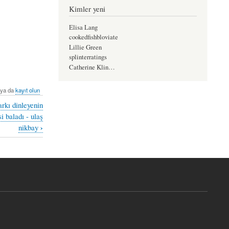
Kimler yeni
Elisa Lang
cookedfishbloviate
Lillie Green
splinterratings
Catherine Klin…
ya da
kayıt olun
arkı dinleyenin
i baladı - ulaş
›
nikbay