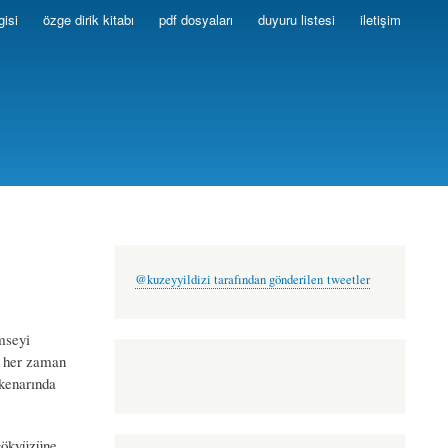
gisi
özge dirik kitabı
pdf dosyaları
duyuru listesi
iletişim
@kuzeyyildizi tarafından gönderilen tweetler
mseyi
. her zaman
 kenarında
 gökyüzüne