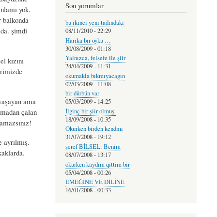
Son yorumlar
anlamı yok.
r balkonda
bu ikinci yeni tadındaki
mda. şimdi
08/11/2010 - 22:29
Harıka bır oyku …
30/08/2009 - 01:18
Yalnızca, felsefe ile şiir
l kızını
24/04/2009 - 11:31
erimizde
okumakla bıkmıyacagın
07/03/2009 - 11:08
bir dürbün var
 yaşayan ama
05/03/2009 - 14:25
urmadan çalan
İlginç bir şiir olmuş.
18/09/2008 - 10:35
yamazsınız!
Okurken birden kendmi
31/07/2008 - 19:12
 ayrılmış.
şeref BİLSEL: Benim
kaklarda.
08/07/2008 - 13:17
okurken kaydım qittim bir
05/04/2008 - 00:26
EMEĞİNE VE DİLİNE
16/01/2008 - 00:33