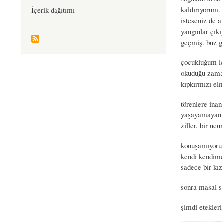
kaldırıyorum. 
İçerik dağıtımı
isteseniz de 
yangınlar çık
geçmiş. buz g
çocukluğum iç
okuduğu zaman
kıpkırmızı elm
törenlere ina
yaşayamayan. 
ziller. bir uc
konuşamıyorum
kendi kendime
sadece bir kız
sonra masal s
şimdi etekle