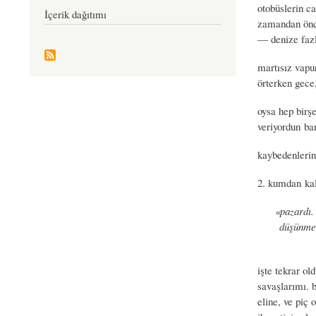
otobüslerin ca
İçerik dağıtımı
zamandan önce
— denize fazl
martısız vapu
örterken gece,
oysa hep birş
veriyordun ba
kaybedenlerin
2. kumdan kal
«pazardı. 
düşünmem
işte tekrar ol
savaşlarımı. b
eline, ve piç 