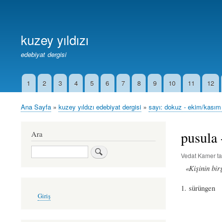
Birincil
Bağlantılar
kuzey yıldızı
edebiyat dergisi
1
2
3
4
5
6
7
8
9
10
11
12
İkincil
Bağlantılar
Ana Sayfa
kuzey yıldızı edebiyat dergisi
sayı: dokuz - ekim/kasım
Sayfa
yolu
pusula 
Ara
Ara
Vedat Kamer
ta
«Kişinin bir
1. sürüngen
User
Giriş
account
menu