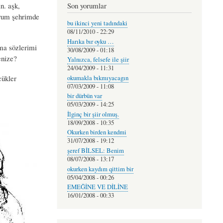
Son yorumlar
n. aşk,
orum şehrimde
bu ikinci yeni tadındaki
08/11/2010 - 22:29
Harıka bır oyku …
ma sözlerimi
30/08/2009 - 01:18
enize?
Yalnızca, felsefe ile şiir
24/04/2009 - 11:31
cükler
okumakla bıkmıyacagın
07/03/2009 - 11:08
bir dürbün var
05/03/2009 - 14:25
İlginç bir şiir olmuş.
18/09/2008 - 10:35
Okurken birden kendmi
31/07/2008 - 19:12
şeref BİLSEL: Benim
08/07/2008 - 13:17
okurken kaydım qittim bir
05/04/2008 - 00:26
EMEĞİNE VE DİLİNE
16/01/2008 - 00:33