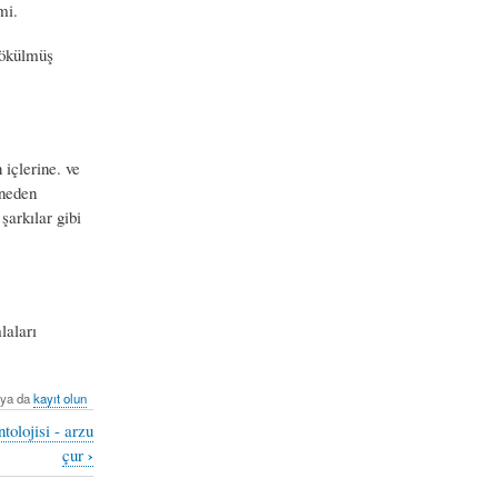
mi.
dökülmüş
 içlerine. ve
 neden
şarkılar gibi
laları
ya da
kayıt olun
ntolojisi - arzu
›
çur