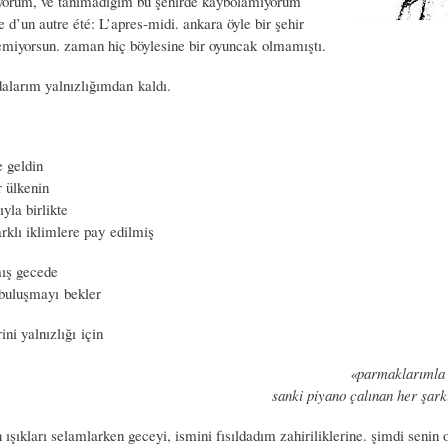
uyorum, ve tanımadığım bu şehirde kaybolamıyorum
 d’un autre été: L’apres-midi. ankara öyle bir şehir
remiyorsun. zaman hiç böylesine bir oyuncak olmamıştı.
dalarım yalnızlığımdan kaldı.
e geldin
r ülkenin
yla birlikte
rklı iklimlere pay edilmiş
ış gecede
buluşmayı bekler
ini yalnızlığı için
«parmaklarımla 
sanki piyano çalınan her şark
n ışıkları selamlarken geceyi, ismini fısıldadım zahiriliklerine. şimdi senin 