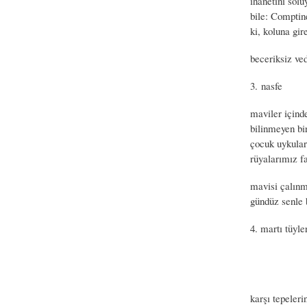
ihanetini sol
bile: Comptine
ki, koluna gi
beceriksiz ve
3. nasfe
maviler içind
bilinmeyen bi
çocuk uykuları
rüyalarımız fa
mavisi çalınm
gündüz senle 
4. martı tüyler
karşı tepeleri