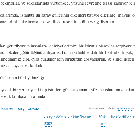
ekliyorlar. ve sokaklarında yürüdükçe, yüzünü seyretme telaşı kaplıyor içi
dalarımda, istanbul’un saray güllerinin dikenleri batıyor ellerime. mavine 
melerimi bulaştırıyorum. ve ilk defa şehrime ölmeye gidiyorum.
rı götürüyorsun insanlara. aciziyetlerimizi biriktirmiş birşeyler serpiyorsun
run bizden götürdüğünü anlıyoruz. bunun sebebine dair bir fikrimiz de yok,
lmediğimiz gibi. oysa bugünler için biriktirdin gözyaşlarını, ve şimdi neşeli 
ımız da soysuz ve korkak.
alarının hilal yalnızlığı
yecek bir yer arıyor, kitap isimleri gibi suskunum. yüzünü ıslatamayan dam
 sokak lambasının altında.
t kamer
sayı: dokuz
Yorum yazmak için
giriş yapın
‹
sayı: dokuz - ekim/kasım
Yuk
kesik diller a
2003
arı