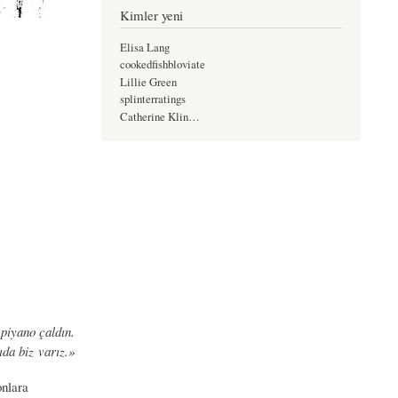
Kimler yeni
Elisa Lang
cookedfishbloviate
Lillie Green
splinterratings
Catherine Klin…
piyano çaldın.
ıda biz varız.»
onlara