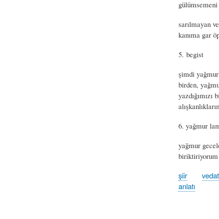
gülümsemeni b
sarılmayan ve
kanıma gar öp
5. begist
şimdi yağmurla
birden, yağmu
yazdığımızı bi
alışkanlıklar
6. yağmur lamb
yağmur gecele
biriktiriyorum
şiir
veda
anlatı
Book
traversal