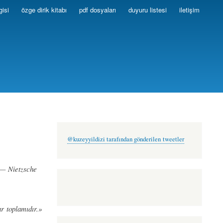
gisi
özge dirik kitabı
pdf dosyaları
duyuru listesi
iletişim
@kuzeyyildizi tarafından gönderilen tweetler
.»— Nietzsche
ar toplamıdır.»