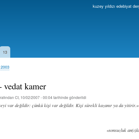
Ana
kuzey yıldızı edebiyat der
içeriğe
atla
13
 2003
- vedat kamer
rafından
Ct, 10/02/2007 - 00:04
tarihinde gönderildi
şeyi var değildir: çünkü kişi var değildir. Kişi sürekli kazanır ya da yitirir
«sonsuzluk an(ı)l