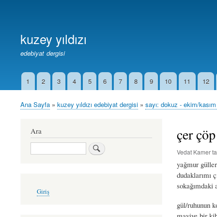
Birincil
Bağlantılar
kuzey yıldızı
edebiyat dergisi
1
2
3
4
5
6
7
8
9
10
11
12
İkincil
Bağlantılar
Ana Sayfa
kuzey yıldızı edebiyat dergisi
sayı: dokuz - ekim/kasım
Sayfa
yolu
çer çöp
Ara
Ara
Vedat Kamer
ta
yağmur güller
dudaklarımı ç
sokağımdaki a
User
Giriş
account
menu
gül/ruhunun k
maviye bir kib