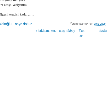
nı ateşe veriyorum
ölgesi kendisi kadardı…
olakoğlu
sayı: dokuz
Yorum yazmak için
giriş yapın
‹
haklısın. zor. - ulaş nikbay
Yuk
bizde
arı
u