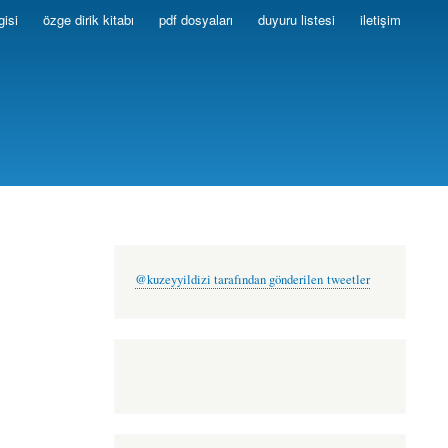
gisi
özge dirik kitabı
pdf dosyaları
duyuru listesi
iletişim
@kuzeyyildizi tarafından gönderilen tweetler