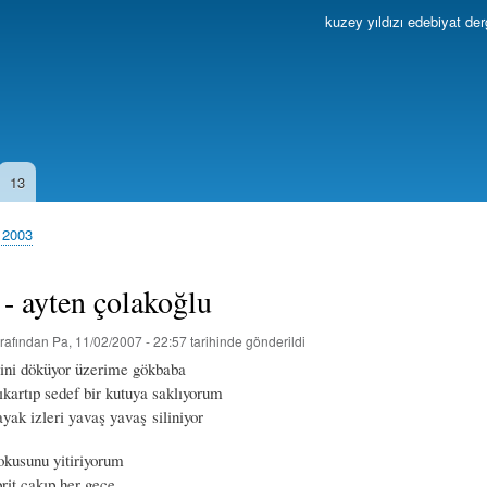
Ana
kuzey yıldızı edebiyat der
içeriğe
atla
13
 2003
 - ayten çolakoğlu
rafından
Pa, 11/02/2007 - 22:57
tarihinde gönderildi
ini döküyor üzerime gökbaba
ıkartıp sedef bir kutuya saklıyorum
yak izleri yavaş yavaş siliniyor
okusunu yitiriyorum
rit çakıp her gece