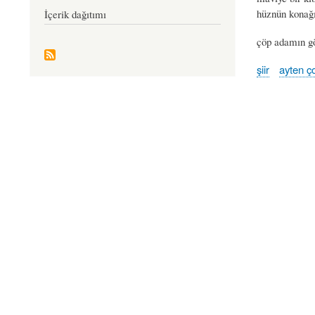
hüznün konağı
İçerik dağıtımı
çöp adamın g
şiir
ayten ç
Book
traversal
links
for
çer
çöp
-
ayten
çolakoğl