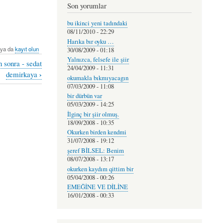
Son yorumlar
bu ikinci yeni tadındaki
08/11/2010 - 22:29
Harıka bır oyku …
ya da
kayıt olun
30/08/2009 - 01:18
Yalnızca, felsefe ile şiir
n sonra - sedat
24/04/2009 - 11:31
›
demirkaya
okumakla bıkmıyacagın
07/03/2009 - 11:08
bir dürbün var
05/03/2009 - 14:25
İlginç bir şiir olmuş.
18/09/2008 - 10:35
Okurken birden kendmi
31/07/2008 - 19:12
şeref BİLSEL: Benim
08/07/2008 - 13:17
okurken kaydım qittim bir
05/04/2008 - 00:26
EMEĞİNE VE DİLİNE
16/01/2008 - 00:33