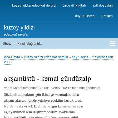
Ana
kuzey yıldızı edebiyat dergisi
özge dirik kitabı
pdf dosyaları
Birincil
içeriğe
Bağlantılar
atla
duyuru listesi
iletişim
kuzey yıldızı
edebiyat dergisi
Show — İkincil Bağlantılar
İkincil
Bağlantılar
1
2
3
4
5
6
7
8
9
10
11
12
13
Ana Sayfa
kuzey yıldızı edebiyat dergisi
sayı: sekiz - mayıs/haziran
Sayfa
2003
yolu
akşamüstü - kemal gündüzalp
Vedat Kamer
tarafından
Cu, 09/02/2007 - 02:15
tarihinde gönderildi
Sözümü tutacaktım gün ikindiye varmadan daha
akşam alacası içinde yığılıverecektim kucaklarına.
Ne damdaki ürkek kedi, ne kızgın kemancının sesi
ağlayabilmek için düşüverecektim ayaklarına
kendi görüntüsünde yiten silik bir yansıma gibi!