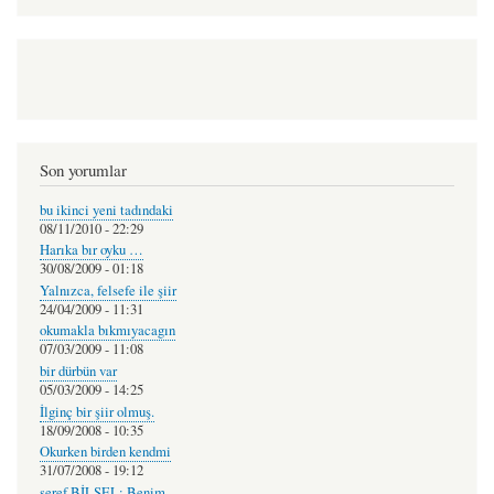
Son yorumlar
bu ikinci yeni tadındaki
08/11/2010 - 22:29
Harıka bır oyku …
30/08/2009 - 01:18
Yalnızca, felsefe ile şiir
24/04/2009 - 11:31
okumakla bıkmıyacagın
07/03/2009 - 11:08
bir dürbün var
05/03/2009 - 14:25
İlginç bir şiir olmuş.
18/09/2008 - 10:35
Okurken birden kendmi
31/07/2008 - 19:12
şeref BİLSEL: Benim