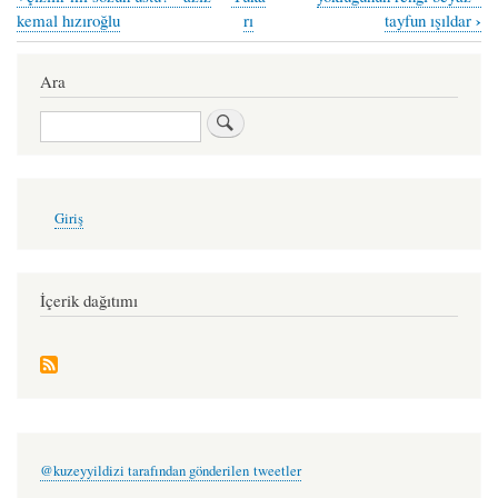
Book
›
kemal hızıroğlu
rı
tayfun ışıldar
traversal
links
Ara
for
Ara
akşamüstü
-
kemal
User
Giriş
account
gündüzalp
menu
İçerik dağıtımı
@kuzeyyildizi tarafından gönderilen tweetler