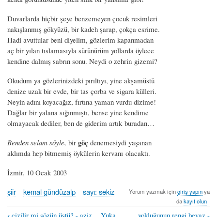
Duvarlarda hiçbir şeye benzemeyen çocuk resimleri
nakışlanmış gökyüzü, bir kadeh şarap, çokça esrime.
Hadi avuttular beni diyelim, gözlerim kapanmadan
aç bir yılan tıslamasıyla sürünürüm yollarda öylece
kendine dalmış sabrın sonu. Neydi o zehrin gizemi?
Okudum ya gözlerinizdeki pırıltıyı, yine akşamüstü
denize uzak bir evde, bir tas çorba ve sigara külleri.
Neyin adını koyacağız, fırtına yaman vurdu dizime!
Dağlar bir yalana sığınmıştı, bense yine kendime
olmayacak dediler, ben de giderim artık buradan…
göç
Benden selam söyle,
bir
denemesiydi yaşanan
aklımda hep bitmemiş öykülerin kervanı olacaktı.
İzmir, 10 Ocak 2003
şiir
kemal gündüzalp
sayı: sekiz
Yorum yazmak için
giriş yapın
ya
da
kayıt olun
‹
çizilir mi sözün üstü? - aziz
Yuka
yokluğunun rengi beyaz -